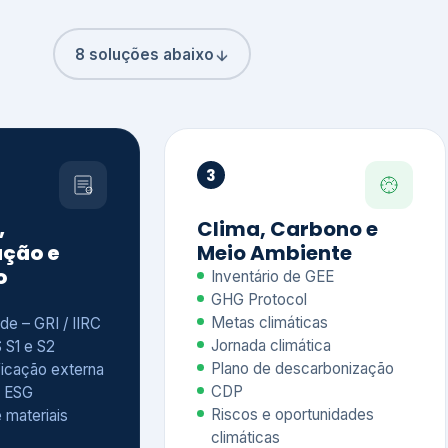
8 soluções abaixo
3
,
Clima, Carbono e
ção e
Meio Ambiente
o
Inventário de GEE
GHG Protocol
Metas climáticas
de – GRI / IIRC
Jornada climática
S S1 e S2
Plano de descarbonização
ficação externa
CDP
 ESG
Riscos e oportunidades
e materiais
climáticas