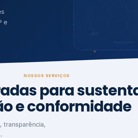
O
síduos
SBTi
Stakeholders
NOSSOS SERVIÇOS
radas para sustenta
ão e conformidade
, transparência,
.