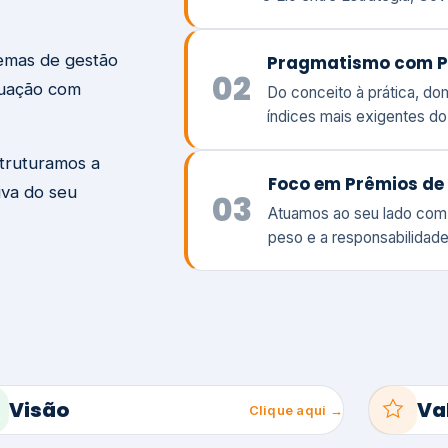
temas de gestão
Pragmatismo com P
02
tuação com
Do conceito à prática, d
índices mais exigentes d
struturamos a
Foco em Prêmios de 
iva do seu
03
Atuamos ao seu lado com
peso e a responsabilidade
Visão
Va
Clique aqui →