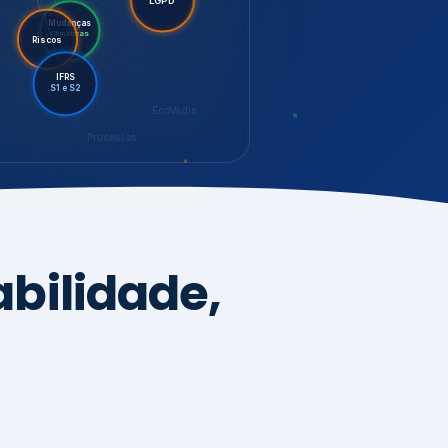
LGPD
Riscos
Mudanças
Climáticas
IFRS
S1 e S2
EcoVadis
Processos
bilidade,