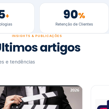
5
90
%
+
logias
Retenção de Clientes
INSIGHTS & PUBLICAÇÕES
ltimos artigos
es e tendências