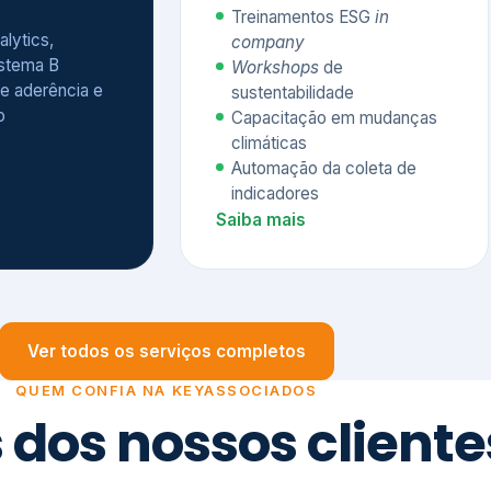
Treinamentos ESG
in
alytics,
company
istema B
Workshops
de
e aderência e
sustentabilidade
o
Capacitação em mudanças
climáticas
Automação da coleta de
indicadores
Saiba mais
Ver todos os serviços completos
QUEM CONFIA NA KEYASSOCIADOS
 dos nossos cliente