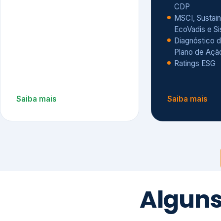
CDP
MSCI, Sustain
EcoVadis e S
Diagnóstico d
Plano de Açã
Ratings ESG
Saiba mais
Saiba mais
Alguns