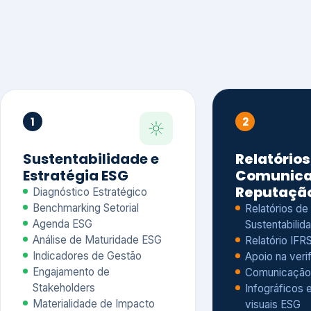
1
2
Sustentabilidade e
Relatórios
Estratégia ESG
Comunica
Reputaçã
Diagnóstico Estratégico
Benchmarking Setorial
Relatórios de
Agenda ESG
Sustentabilida
Análise de Maturidade ESG
Relatório IFR
Indicadores de Gestão
Apoio na veri
Engajamento de
Comunicação
Stakeholders
Infográficos 
Materialidade de Impacto
visuais ESG