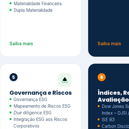
Materialidade Financeira
Dupla Materialidade
Saiba mais
Saiba mais
5
6
Governança e Riscos
Índices, R
Avaliação
Governança ESG
Mapeamento de Riscos ESG
Dow Jones Sus
Due diligence
ESG
Index – DJSI 
Integração ESG aos Riscos
ISE B3
Corporativos
Carbon Disclo