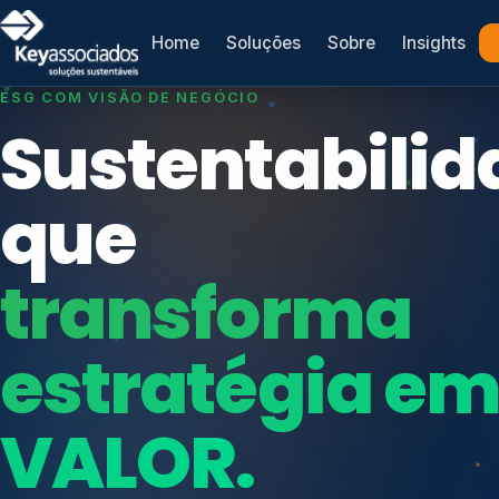
Home
Soluções
Sobre
Insights
SISTEMAS DE GESTÃO OTIMIZADOS E INTEGRADOS
Conformidad
que
protege seu
Índices de Mercado
negócio.
Mudanças Climáticas
Reputação e Cadeia
Reporte Regulatório
Consultoria, auditoria e treinamentos em ISO 2