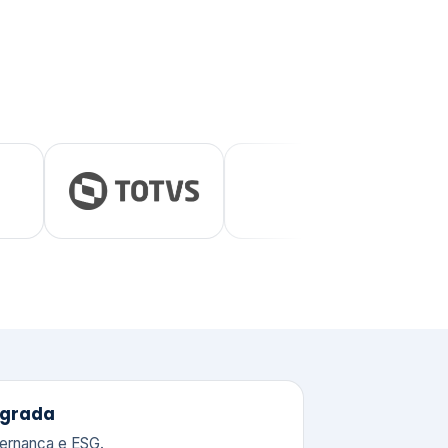
tegrada
vernança e ESG.