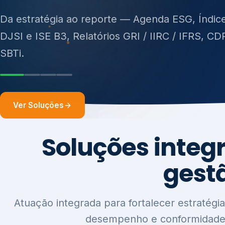
ISO 27701, ISO 42001, ISO 37001, ISO 9001, IS
14001, ISO 45001, ONA e PNQ — Gestão de re
sólidos (PGRS/PMGRS).
Ver Soluções
Soluções integ
gest
Atuação integrada para fortalecer estratégia
desempenho e conformidade