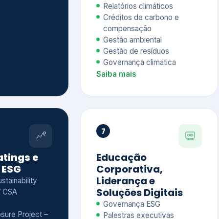
Relatórios climáticos
Créditos de carbono e
compensação
Gestão ambiental
Gestão de resíduos
Governança climática
Saiba mais
7
atings e
Educação
 ESG
Corporativa,
Liderança e
tainability
Soluções Digitais
/ CSA
Governança ESG
sure Project –
Palestras executivas