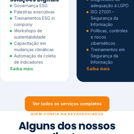
Governança ESG
adequação à LGPD
Palestras executivas
ISO 27001 –
Treinamentos ESG
in
Segurança da
company
Informação
Workshops
de
Políticas, controles
sustentabilidade
e riscos
Capacitação em
cibernéticos
mudanças climáticas
Treinamentos em
Automação da coleta
Segurança da
de indicadores
Informação
Saiba mais
Saiba mais
Ver todos os serviços completos
QUEM CONFIA NA KEYASSOCIADOS
Alguns dos nossos