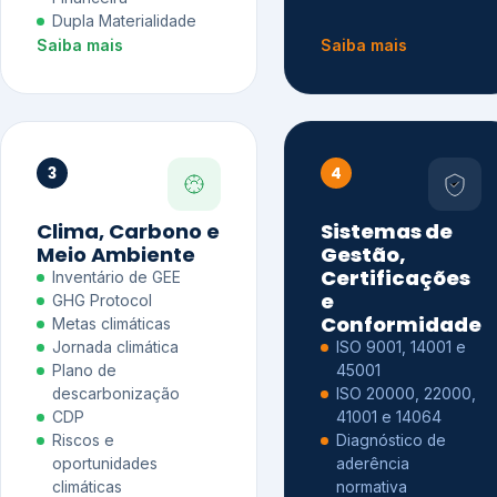
Dupla Materialidade
Saiba mais
Saiba mais
3
4
Clima, Carbono e
Sistemas de
Meio Ambiente
Gestão,
Certificações
Inventário de GEE
e
GHG Protocol
Conformidade
Metas climáticas
Jornada climática
ISO 9001, 14001 e
Plano de
45001
descarbonização
ISO 20000, 22000,
CDP
41001 e 14064
Riscos e
Diagnóstico de
oportunidades
aderência
climáticas
normativa