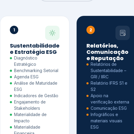
1
2
Sustentabilidade
Relatórios,
e Estratégia ESG
Comunicação
e Reputação
Diagnóstico
Estratégico
Relatórios de
Benchmarking Setorial
Sustentabilidade –
Agenda ESG
GRI / IIRC
Análise de Maturidade
Relatório IFRS S1 e
ESG
S2
Indicadores de Gestão
Apoio na
Engajamento de
verificação externa
Stakeholders
Comunicação ESG
Materialidade de
Infográficos e
Impacto
materiais visuais
Materialidade
ESG
Financeira