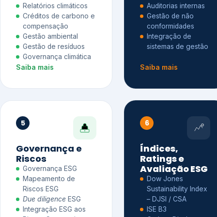
Relatórios climáticos
Auditorias internas
Créditos de carbono e
Gestão de não
compensação
conformidades
Gestão ambiental
Integração de
Gestão de resíduos
sistemas de gestão
Governança climática
Saiba mais
Saiba mais
5
6
Governança e
Índices,
Riscos
Ratings e
Avaliação ESG
Governança ESG
Mapeamento de
Dow Jones
Riscos ESG
Sustainability Index
Due diligence
ESG
– DJSI / CSA
Integração ESG aos
ISE B3