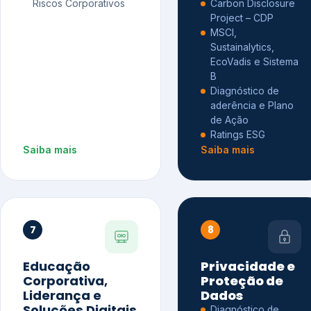
Riscos Corporativos
Carbon Disclosure
Project – CDP
MSCI,
Sustainalytics,
EcoVadis e Sistema
B
Diagnóstico de
aderência e Plano
de Ação
Ratings ESG
Saiba mais
Saiba mais
7
8
Educação
Privacidade e
Corporativa,
Proteção de
Liderança e
Dados
Soluções Digitais
Diagnóstico de