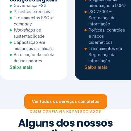
Governança ESG
adequação à LGPD
Palestras executivas
ISO 27001 –
Treinamentos ESG
in
Segurança da
company
Informação
Workshops
de
Políticas, controles
sustentabilidade
e riscos
Capacitação em
cibernéticos
mudanças climáticas
Treinamentos em
Automação da coleta
Segurança da
de indicadores
Informação
Saiba mais
Saiba mais
Ver todos os serviços completos
QUEM CONFIA NA KEYASSOCIADOS
Alguns dos nossos