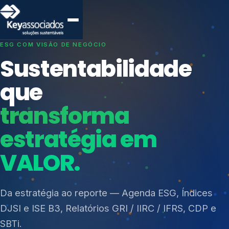
SISTEMAS DE GESTÃO OTIMIZADOS E INTEGRADOS
Conformidade que
protege seu
negócio.
Índices de Mercado
Mudanças Climáticas
Consultoria, auditoria e treinamentos em ISO 27001,
Reputação e Cadeia
ISO 27701, ISO 42001, ISO 37001, ISO 9001, ISO
Reporte Regulatório
14001, ISO 45001, ONA e PNQ — Gestão de
resíduos sólidos (PGRS/PMGRS).