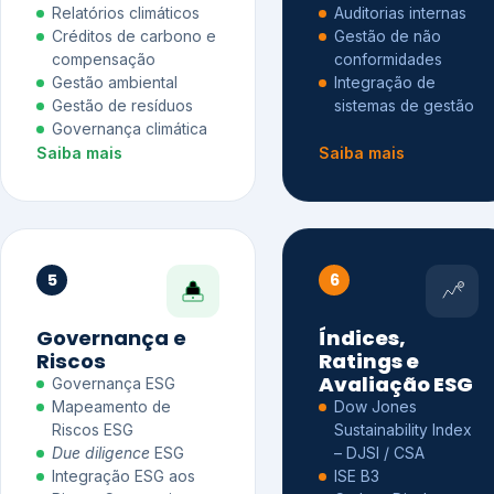
Relatórios climáticos
Auditorias internas
Créditos de carbono e
Gestão de não
compensação
conformidades
Gestão ambiental
Integração de
Gestão de resíduos
sistemas de gestão
Governança climática
Saiba mais
Saiba mais
5
6
Governança e
Índices,
Riscos
Ratings e
Avaliação ESG
Governança ESG
Mapeamento de
Dow Jones
Riscos ESG
Sustainability Index
Due diligence
ESG
– DJSI / CSA
Integração ESG aos
ISE B3