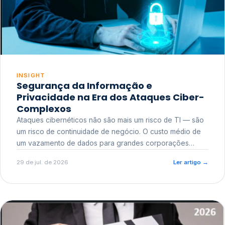
INSIGHT
Segurança da Informação e
Privacidade na Era dos Ataques Ciber-
Complexos
Ataques cibernéticos não são mais um risco de TI — são
um risco de continuidade de negócio. O custo médio de
um vazamento de dados para grandes corporações
ultrapassa a casa dos milhões, sem contar o dano
29 de jul. de 2026
Ler artigo
→
reputacional e o risco regulatório junto a órgãos como a
ANPD.