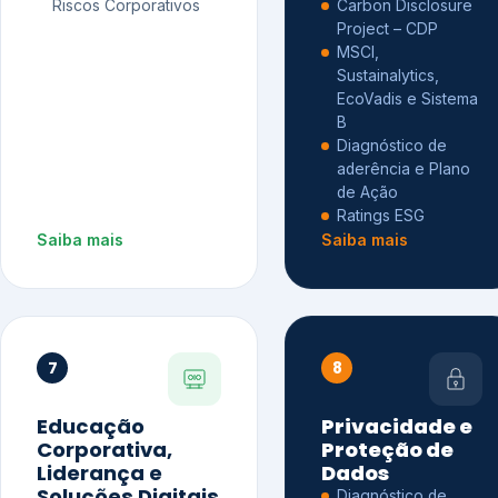
Riscos Corporativos
Carbon Disclosure
Project – CDP
MSCI,
Sustainalytics,
EcoVadis e Sistema
B
Diagnóstico de
aderência e Plano
de Ação
Ratings ESG
Saiba mais
Saiba mais
7
8
Educação
Privacidade e
Corporativa,
Proteção de
Liderança e
Dados
Soluções Digitais
Diagnóstico de