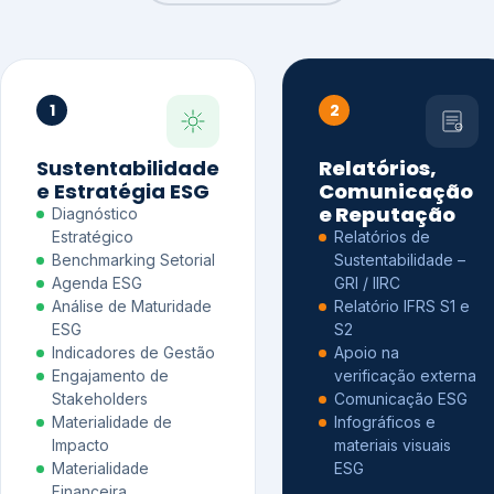
1
2
Sustentabilidade
Relatórios,
e Estratégia ESG
Comunicação
e Reputação
Diagnóstico
Estratégico
Relatórios de
Benchmarking Setorial
Sustentabilidade –
Agenda ESG
GRI / IIRC
Análise de Maturidade
Relatório IFRS S1 e
ESG
S2
Indicadores de Gestão
Apoio na
Engajamento de
verificação externa
Stakeholders
Comunicação ESG
Materialidade de
Infográficos e
Impacto
materiais visuais
Materialidade
ESG
Financeira