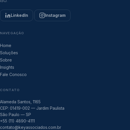
ISO.
LinkedIn
Instagram
NAVEGAÇÃO
Home
Soluções
Sobre
Insights
Fale Conosco
CONTATO
Alameda Santos, 1165
CEP: 01419-002 — Jardim Paulista
São Paulo — SP
+55 (11) 4890-4111
contato@keyassociados.com.br