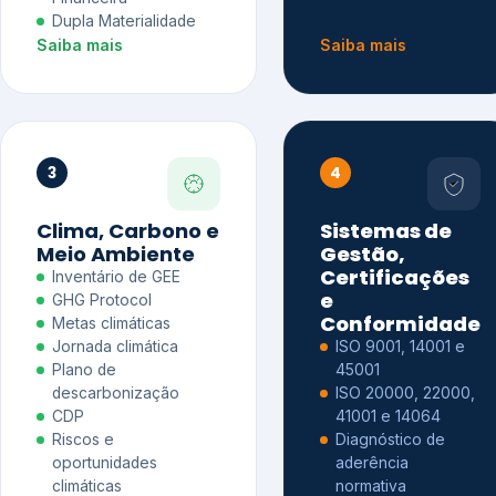
Dupla Materialidade
Saiba mais
Saiba mais
3
4
Clima, Carbono e
Sistemas de
Meio Ambiente
Gestão,
Certificações
Inventário de GEE
e
GHG Protocol
Conformidade
Metas climáticas
Jornada climática
ISO 9001, 14001 e
Plano de
45001
descarbonização
ISO 20000, 22000,
CDP
41001 e 14064
Riscos e
Diagnóstico de
oportunidades
aderência
climáticas
normativa