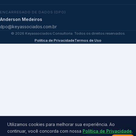
ENCARREGADO DE DADOS (DPO)
Anderson Medeiros
dpo@keyassociados.com.br
©
2026
Keyassociados Consultoria. Todos os direitos reservados.
Política de Privacidade
Termos de Uso
Utilizamos cookies para melhorar sua experiência. Ao
continuar, você concorda com nossa
Política de Privacidade
.