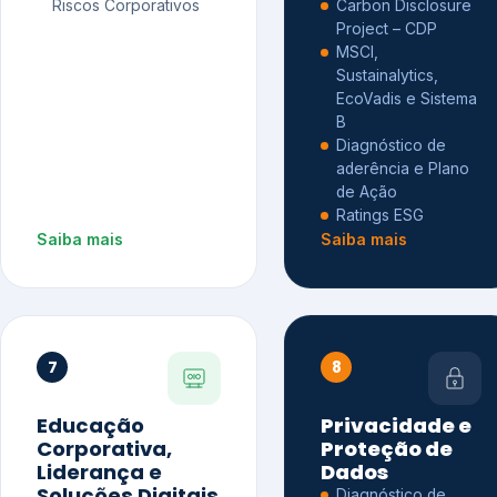
Riscos Corporativos
Carbon Disclosure
Project – CDP
MSCI,
Sustainalytics,
EcoVadis e Sistema
B
Diagnóstico de
aderência e Plano
de Ação
Ratings ESG
Saiba mais
Saiba mais
7
8
Educação
Privacidade e
Corporativa,
Proteção de
Liderança e
Dados
Soluções Digitais
Diagnóstico de