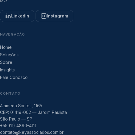
ISO.
LinkedIn
Instagram
NAVEGAÇÃO
Home
Soluções
Sobre
Insights
Fale Conosco
CONTATO
Alameda Santos, 1165
CEP: 01419-002 — Jardim Paulista
São Paulo — SP
+55 (11) 4890-4111
contato@keyassociados.com.br