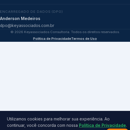
ENCARREGADO DE DADOS (DPO)
Anderson Medeiros
dpo@keyassociados.com.br
©
2026
Keyassociados Consultoria. Todos os direitos reservados.
Política de Privacidade
Termos de Uso
Utilizamos cookies para melhorar sua experiência. Ao
continuar, você concorda com nossa
Política de Privacidade
.