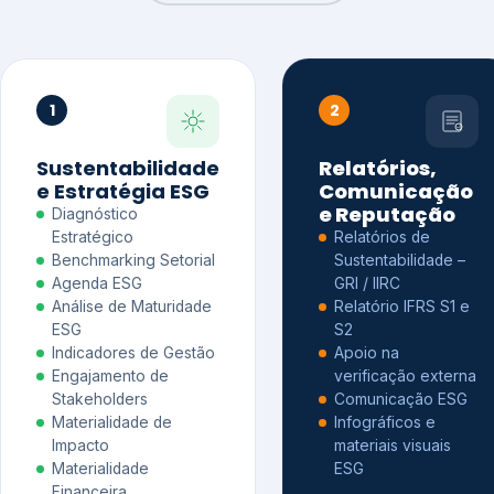
1
2
Sustentabilidade
Relatórios,
e Estratégia ESG
Comunicação
e Reputação
Diagnóstico
Estratégico
Relatórios de
Benchmarking Setorial
Sustentabilidade –
Agenda ESG
GRI / IIRC
Análise de Maturidade
Relatório IFRS S1 e
ESG
S2
Indicadores de Gestão
Apoio na
Engajamento de
verificação externa
Stakeholders
Comunicação ESG
Materialidade de
Infográficos e
Impacto
materiais visuais
Materialidade
ESG
Financeira