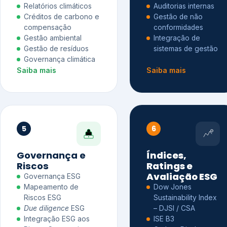
Relatórios climáticos
Auditorias internas
Créditos de carbono e
Gestão de não
compensação
conformidades
Gestão ambiental
Integração de
Gestão de resíduos
sistemas de gestão
Governança climática
Saiba mais
Saiba mais
5
6
Governança e
Índices,
Riscos
Ratings e
Avaliação ESG
Governança ESG
Mapeamento de
Dow Jones
Riscos ESG
Sustainability Index
Due diligence
ESG
– DJSI / CSA
Integração ESG aos
ISE B3