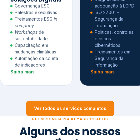
Governança ESG
adequação à LGPD
Palestras executivas
ISO 27001 –
Treinamentos ESG
in
Segurança da
company
Informação
Workshops
de
Políticas, controles
sustentabilidade
e riscos
Capacitação em
cibernéticos
mudanças climáticas
Treinamentos em
Automação da coleta
Segurança da
de indicadores
Informação
Saiba mais
Saiba mais
Ver todos os serviços completos
QUEM CONFIA NA KEYASSOCIADOS
Alguns dos nossos