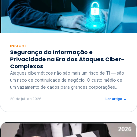
INSIGHT
Segurança da Informação e
Privacidade na Era dos Ataques Ciber-
Complexos
Ataques cibernéticos não são mais um risco de TI — são
um risco de continuidade de negócio. O custo médio de
um vazamento de dados para grandes corporações
ultrapassa a casa dos milhões, sem contar o dano
29 de jul. de 2026
Ler artigo
→
reputacional e o risco regulatório junto a órgãos como a
ANPD.