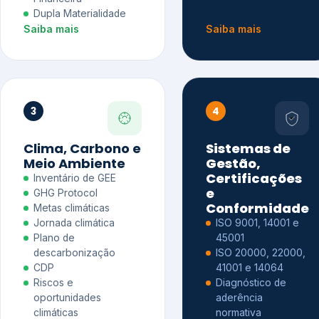
Dupla Materialidade
Saiba mais
Saiba mais
3
4
Clima, Carbono e
Sistemas de
Meio Ambiente
Gestão,
Certificações
Inventário de GEE
e
GHG Protocol
Conformidade
Metas climáticas
Jornada climática
ISO 9001, 14001 e
Plano de
45001
descarbonização
ISO 20000, 22000,
CDP
41001 e 14064
Riscos e
Diagnóstico de
oportunidades
aderência
climáticas
normativa