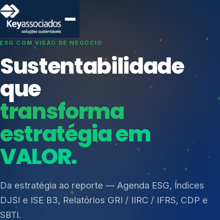
SISTEMAS DE GESTÃO OTIMIZADOS E INTEGRADOS
Conformidade que
protege seu
negócio.
Índices de Mercado
Mudanças Climáticas
Consultoria, auditoria e treinamentos em ISO 27001,
Reputação e Cadeia
ISO 27701, ISO 42001, ISO 37001, ISO 9001, ISO
Reporte Regulatório
14001, ISO 45001, ONA e PNQ — Gestão de
resíduos sólidos (PGRS/PMGRS).