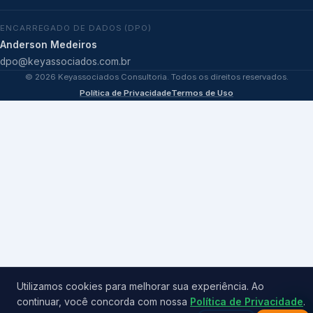
ENCARREGADO DE DADOS (DPO)
Anderson Medeiros
dpo@keyassociados.com.br
©
2026
Keyassociados Consultoria. Todos os direitos reservados.
Política de Privacidade
Termos de Uso
Utilizamos cookies para melhorar sua experiência. Ao
continuar, você concorda com nossa
Política de Privacidade
.