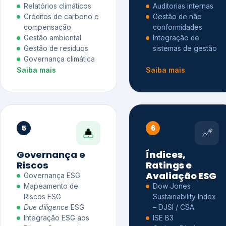
Relatórios climáticos
Auditorias internas
Créditos de carbono e
Gestão de não
compensação
conformidades
Gestão ambiental
Integração de
Gestão de resíduos
sistemas de gestão
Governança climática
Saiba mais
Saiba mais
5
6
Governança e
Índices,
Riscos
Ratings e
Avaliação ESG
Governança ESG
Mapeamento de
Dow Jones
Riscos ESG
Sustainability Index
Due diligence
ESG
– DJSI / CSA
Integração ESG aos
ISE B3