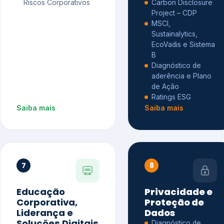
Riscos Corporativos
Carbon Disclosure
Project – CDP
MSCI,
Sustainalytics,
EcoVadis e Sistema
B
Diagnóstico de
aderência e Plano
de Ação
Ratings ESG
Saiba mais
Saiba mais
7
8
Educação
Privacidade e
Corporativa,
Proteção de
Liderança e
Dados
Soluções Digitais
Diagnóstico de