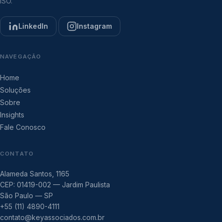
ISO.
LinkedIn
Instagram
NAVEGAÇÃO
Home
Soluções
Sobre
Insights
Fale Conosco
CONTATO
Alameda Santos, 1165
CEP: 01419-002 — Jardim Paulista
São Paulo — SP
+55 (11) 4890-4111
contato@keyassociados.com.br