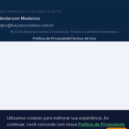
ENCARREGADO DE DADOS (DPO)
Anderson Medeiros
dpo@keyassociados.com.br
©
2026
Keyassociados Consultoria. Todos os direitos reservados.
Política de Privacidade
Termos de Uso
Utilizamos cookies para melhorar sua experiência. Ao
continuar, você concorda com nossa
Política de Privacidade
.