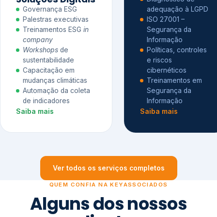
Governança ESG
adequação à LGPD
Palestras executivas
ISO 27001 –
Treinamentos ESG
in
Segurança da
company
Informação
Workshops
de
Políticas, controles
sustentabilidade
e riscos
Capacitação em
cibernéticos
mudanças climáticas
Treinamentos em
Automação da coleta
Segurança da
de indicadores
Informação
Saiba mais
Saiba mais
Ver todos os serviços completos
QUEM CONFIA NA KEYASSOCIADOS
Alguns dos nossos