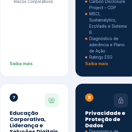
Riscos Corporativos
Carbon Disclosure
Project – CDP
MSCI,
Sustainalytics,
EcoVadis e Sistema
B
Diagnóstico de
aderência e Plano
de Ação
Ratings ESG
Saiba mais
Saiba mais
7
8
Educação
Privacidade e
Corporativa,
Proteção de
Liderança e
Dados
Soluções Digitais
Diagnóstico de