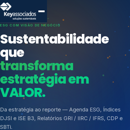
SISTEMAS DE GESTÃO OTIMIZADOS E INTEGRADOS
Conformidade que
protege seu
negócio.
Índices de Mercado
Mudanças Climáticas
Consultoria, auditoria e treinamentos em ISO 27001,
Reputação e Cadeia
ISO 27701, ISO 42001, ISO 37001, ISO 9001, ISO
Reporte Regulatório
14001, ISO 45001, ONA e PNQ — Gestão de
resíduos sólidos (PGRS/PMGRS).