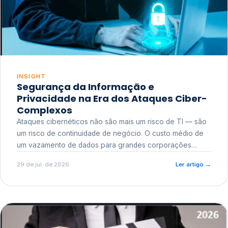
INSIGHT
Segurança da Informação e
Privacidade na Era dos Ataques Ciber-
Complexos
Ataques cibernéticos não são mais um risco de TI — são
um risco de continuidade de negócio. O custo médio de
um vazamento de dados para grandes corporações
ultrapassa a casa dos milhões, sem contar o dano
29 de jul. de 2026
Ler artigo
→
reputacional e o risco regulatório junto a órgãos como a
ANPD.