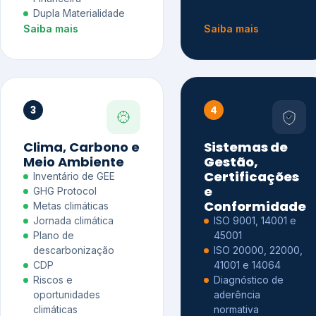
Dupla Materialidade
Saiba mais
Saiba mais
3
4
Clima, Carbono e
Sistemas de
Meio Ambiente
Gestão,
Certificações
Inventário de GEE
e
GHG Protocol
Conformidade
Metas climáticas
Jornada climática
ISO 9001, 14001 e
Plano de
45001
descarbonização
ISO 20000, 22000,
CDP
41001 e 14064
Riscos e
Diagnóstico de
oportunidades
aderência
climáticas
normativa