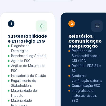
1
2
Sustentabilidade
Relatórios,
e Estratégia ESG
Comunicação
e Reputação
Diagnóstico
Estratégico
Relatórios de
Benchmarking Setorial
Sustentabilidade –
Agenda ESG
GRI / IIRC
Análise de Maturidade
Relatório IFRS S1 e
ESG
S2
Indicadores de Gestão
Apoio na
Engajamento de
verificação externa
Stakeholders
Comunicação ESG
Materialidade de
Infográficos e
Impacto
materiais visuais
Materialidade
ESG
Financeira