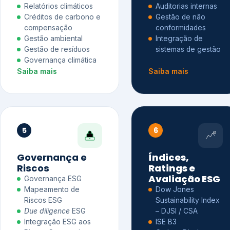
Relatórios climáticos
Auditorias internas
Créditos de carbono e
Gestão de não
compensação
conformidades
Gestão ambiental
Integração de
Gestão de resíduos
sistemas de gestão
Governança climática
Saiba mais
Saiba mais
5
6
Governança e
Índices,
Riscos
Ratings e
Avaliação ESG
Governança ESG
Mapeamento de
Dow Jones
Riscos ESG
Sustainability Index
Due diligence
ESG
– DJSI / CSA
Integração ESG aos
ISE B3