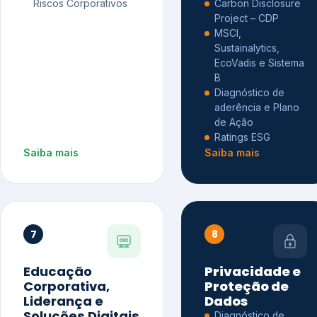
Riscos Corporativos
Carbon Disclosure
Project – CDP
MSCI,
Sustainalytics,
EcoVadis e Sistema
B
Diagnóstico de
aderência e Plano
de Ação
Ratings ESG
Saiba mais
Saiba mais
7
8
Educação
Privacidade e
Corporativa,
Proteção de
Liderança e
Dados
Soluções Digitais
Diagnóstico de