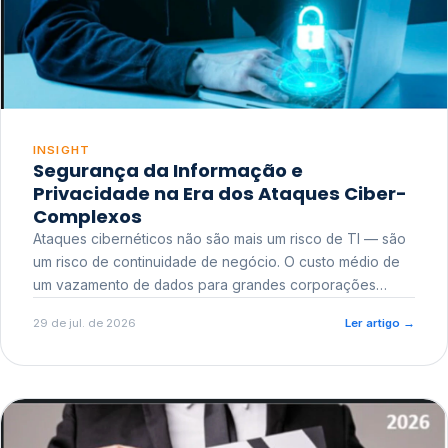
INSIGHT
Segurança da Informação e
Privacidade na Era dos Ataques Ciber-
Complexos
Ataques cibernéticos não são mais um risco de TI — são
um risco de continuidade de negócio. O custo médio de
um vazamento de dados para grandes corporações
ultrapassa a casa dos milhões, sem contar o dano
29 de jul. de 2026
Ler artigo
→
reputacional e o risco regulatório junto a órgãos como a
ANPD.