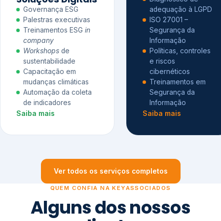
Governança ESG
adequação à LGPD
Palestras executivas
ISO 27001 –
Treinamentos ESG
in
Segurança da
company
Informação
Workshops
de
Políticas, controles
sustentabilidade
e riscos
Capacitação em
cibernéticos
mudanças climáticas
Treinamentos em
Automação da coleta
Segurança da
de indicadores
Informação
Saiba mais
Saiba mais
Ver todos os serviços completos
QUEM CONFIA NA KEYASSOCIADOS
Alguns dos nossos