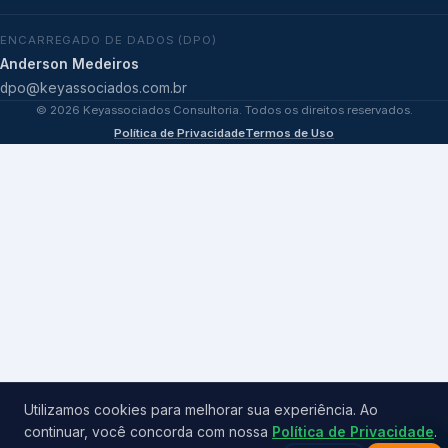
ENCARREGADO DE DADOS (DPO)
Anderson Medeiros
dpo@keyassociados.com.br
©
2026
Keyassociados Consultoria. Todos os direitos reservados.
Política de Privacidade
Termos de Uso
Utilizamos cookies para melhorar sua experiência. Ao
continuar, você concorda com nossa
Política de Privacidade
.