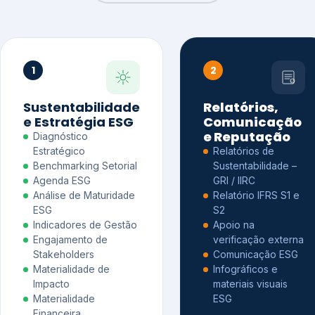
1
2
Sustentabilidade
Relatórios,
e Estratégia ESG
Comunicação
e Reputação
Diagnóstico
Estratégico
Relatórios de
Benchmarking Setorial
Sustentabilidade –
Agenda ESG
GRI / IIRC
Análise de Maturidade
Relatório IFRS S1 e
ESG
S2
Indicadores de Gestão
Apoio na
Engajamento de
verificação externa
Stakeholders
Comunicação ESG
Materialidade de
Infográficos e
Impacto
materiais visuais
Materialidade
ESG
Financeira