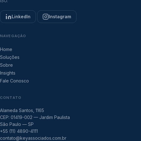
ISO.
LinkedIn
Instagram
NAVEGAÇÃO
Home
Soluções
Sobre
Insights
Fale Conosco
CONTATO
Alameda Santos, 1165
CEP: 01419-002 — Jardim Paulista
São Paulo — SP
+55 (11) 4890-4111
contato@keyassociados.com.br