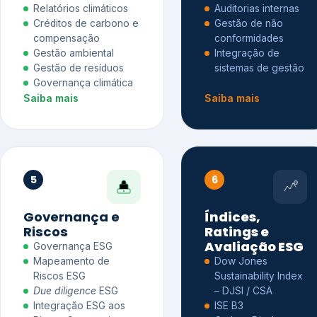
Relatórios climáticos
Auditorias internas
Créditos de carbono e
Gestão de não
compensação
conformidades
Gestão ambiental
Integração de
Gestão de resíduos
sistemas de gestão
Governança climática
Saiba mais
Saiba mais
5
6
Governança e
Índices,
Riscos
Ratings e
Avaliação ESG
Governança ESG
Mapeamento de
Dow Jones
Riscos ESG
Sustainability Index
Due diligence
ESG
– DJSI / CSA
Integração ESG aos
ISE B3