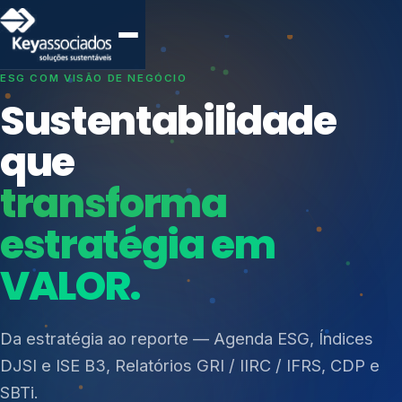
SISTEMAS DE GESTÃO OTIMIZADOS E INTEGRADOS
Conformidade que
protege seu
negócio.
Índices de Mercado
Mudanças Climáticas
Consultoria, auditoria e treinamentos em ISO 27001,
Reputação e Cadeia
ISO 27701, ISO 42001, ISO 37001, ISO 9001, ISO
Reporte Regulatório
14001, ISO 45001, ONA e PNQ — Gestão de
resíduos sólidos (PGRS/PMGRS).