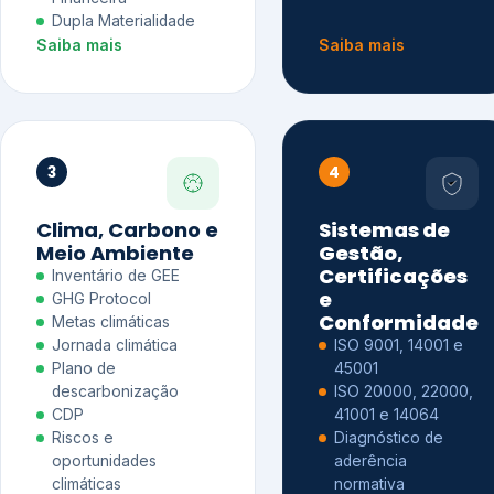
Dupla Materialidade
Saiba mais
Saiba mais
3
4
Clima, Carbono e
Sistemas de
Meio Ambiente
Gestão,
Certificações
Inventário de GEE
e
GHG Protocol
Conformidade
Metas climáticas
Jornada climática
ISO 9001, 14001 e
Plano de
45001
descarbonização
ISO 20000, 22000,
CDP
41001 e 14064
Riscos e
Diagnóstico de
oportunidades
aderência
climáticas
normativa