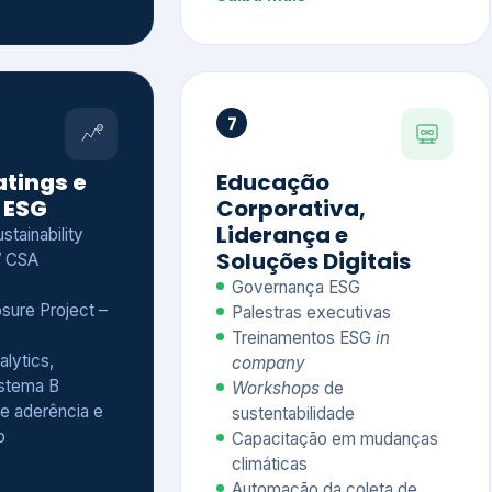
Treinamentos ESG
in
alytics,
company
istema B
Workshops
de
e aderência e
sustentabilidade
o
Capacitação em mudanças
climáticas
Automação da coleta de
indicadores
Saiba mais
Ver todos os serviços completos
QUEM CONFIA NA KEYASSOCIADOS
 dos nossos cliente