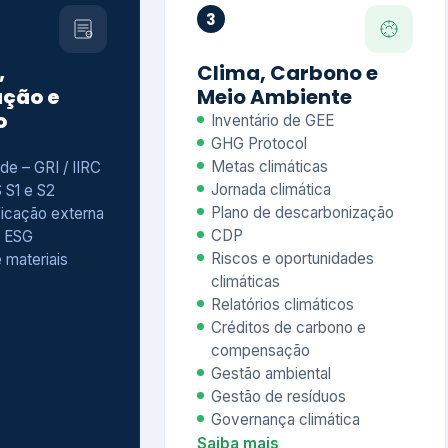
Relatórios climáticos
Créditos de carbono e
compensação
Gestão ambiental
Gestão de resíduos
Governança climática
Saiba mais
7
atings e
Educação
 ESG
Corporativa,
Liderança e
tainability
Soluções Digitais
/ CSA
Governança ESG
sure Project –
Palestras executivas