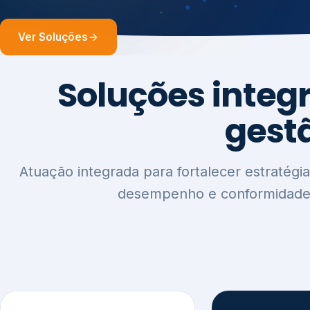
1
2
Sustentabilidade e
Relatórios
Estratégia ESG
Comunica
Reputaçã
Diagnóstico Estratégico
Benchmarking Setorial
Relatórios de
Agenda ESG
Sustentabilida
Análise de Maturidade ESG
Relatório IFR
Indicadores de Gestão
Apoio na veri
Engajamento de
Comunicação
Stakeholders
Infográficos 
Materialidade de Impacto
visuais ESG