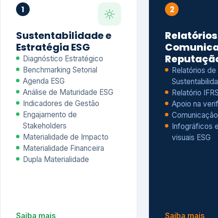
Materialidade Financeira
Dupla Materialidade
Saiba mais
Saiba mais
5
6
Governança e Riscos
Índices, R
Avaliação
Governança ESG
Mapeamento de Riscos ESG
Dow Jones Sus
Due diligence
ESG
Index – DJSI 
Integração ESG aos Riscos
ISE B3
Corporativos
Carbon Disclo