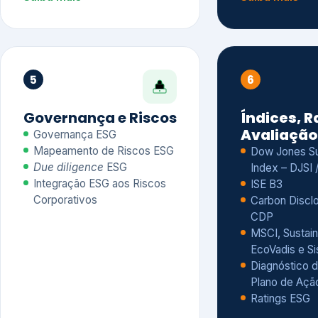
CDP
MSCI, Sustain
EcoVadis e S
Diagnóstico d
Plano de Açã
Ratings ESG
Saiba mais
Saiba mais
Alguns