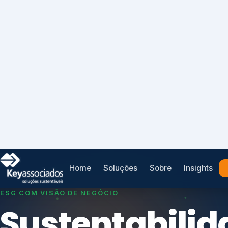
Home
Soluções
Sobre
Insights
SISTEMAS DE GESTÃO OTIMIZADOS E INTEGRADOS
Conformidad
que
protege seu
Índices de Mercado
negócio.
Mudanças Climáticas
Reputação e Cadeia
Reporte Regulatório
Consultoria, auditoria e treinamentos em ISO 2