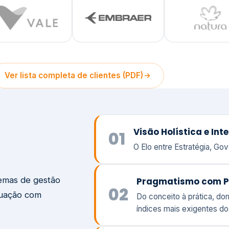
temas de gestão
Pragmatismo com P
02
tuação com
Do conceito à prática, d
índices mais exigentes d
struturamos a
Foco em Prêmios de 
iva do seu
03
Atuamos ao seu lado com
peso e a responsabilidade
Visão
Va
Clique aqui →