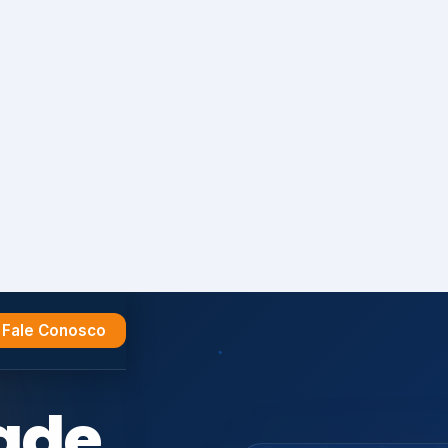
Fale Conosco
e
ESR
ONA
GRI
Seg. da
Informação
SI
Sus
Audi
Certif.
ISO 27701
ISO
CDP
7001,
GHG