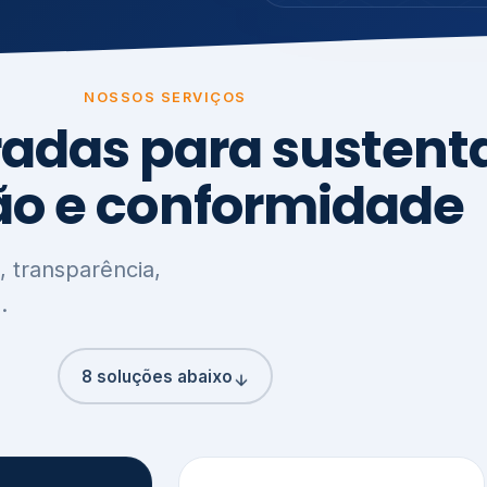
8 soluções abaixo
3
,
Clima, Carbono e
ção e
Meio Ambiente
o
Inventário de GEE
GHG Protocol
Metas climáticas
de – GRI / IIRC
Jornada climática
S S1 e S2
Plano de descarbonização
ficação externa
CDP
 ESG
Riscos e oportunidades
e materiais
climáticas