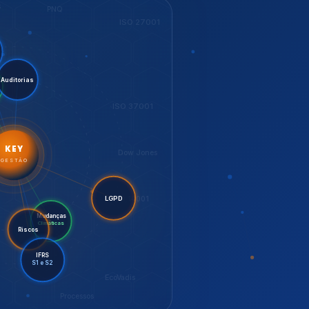
LGPD
Riscos
Mudanças
Climáticas
IFRS
S1 e S2
EcoVadis
Processos
bilidade,