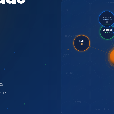
O
síduos
SBTi
Stakeholders
NOSSOS SERVIÇOS
radas para sustenta
ão e conformidade
, transparência,
.