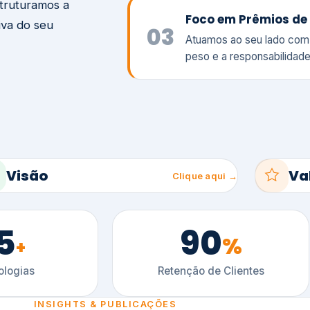
5
90
%
+
logias
Retenção de Clientes
INSIGHTS & PUBLICAÇÕES
ltimos artigos
es e tendências