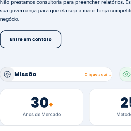
30
2
+
Anos de Mercado
Metodo
Ú
Conteúdo técnico sobre gestão, certificaçõ
setoriais.