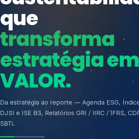
ISO 27701, ISO 42001, ISO 37001, ISO 9001, IS
14001, ISO 45001, ONA e PNQ — Gestão de re
sólidos (PGRS/PMGRS).
Ver Soluções
Soluções integ
gest
Atuação integrada para fortalecer estratégia
desempenho e conformidade