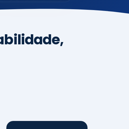
4
Sistemas de
Gestão,
Certificações e
Conformidade
ISO 9001, 14001 e 45001
ISO 20000, 22000, 41001 e
14064
Diagnóstico de aderência
normativa
Auditorias internas