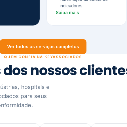
trias, hospitais e
ociados para seus
onformidade.
Ver lista completa de clientes (PDF)
Visão Holística e In
01
O Elo entre Estratégia, Go