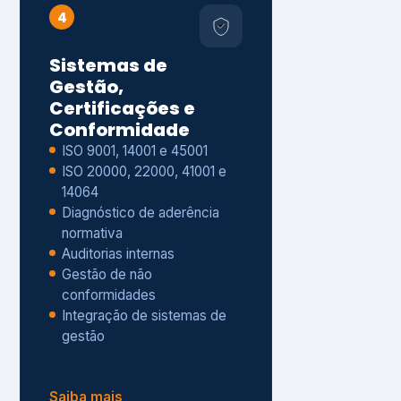
Gestão de não
conformidades
Integração de sistemas de
gestão
Saiba mais
8
Privacidade e
Proteção de Dados
Diagnóstico de adequação à
LGPD
ISO 27001 – Segurança da
Informação