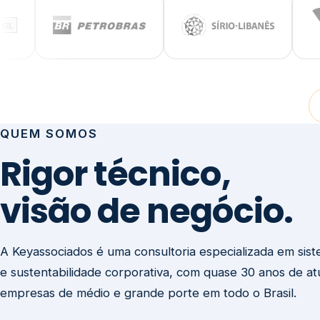
visão de negócio.
A Keyassociados é uma consultoria especializada em sis
e sustentabilidade corporativa, com quase 30 anos de a
empresas de médio e grande porte em todo o Brasil.
Não prestamos consultoria para preencher relatórios. E
sua governança para que ela seja a maior força competit
negócio.
Entre em contato
Missão
Clique aqui →