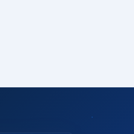
S
PNQ
ISO 27001
tent.
torias
ESG
ISO 37001
KEY
Dow Jones
GESTÃO
ISO 14001