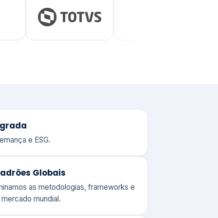
adrões Globais
ominamos as metodologias, frameworks e
o mercado mundial.
Valor e Perenidade
 o compromisso de quem entende o
 de gerir um patrimônio corporativo.
lores
Clique aqui →