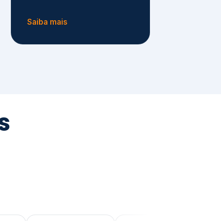
tegrada
vernança e ESG.