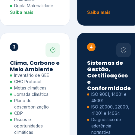
Dupla Materialidade
Saiba mais
Saiba mais
3
4
Clima, Carbono e
Sistemas de
Meio Ambiente
Gestão,
Certificações
Inventário de GEE
e
GHG Protocol
Conformidade
Metas climáticas
Jornada climática
ISO 9001, 14001 e
Plano de
45001
descarbonização
ISO 20000, 22000,
CDP
41001 e 14064
Riscos e
Diagnóstico de
oportunidades
aderência
climáticas
normativa