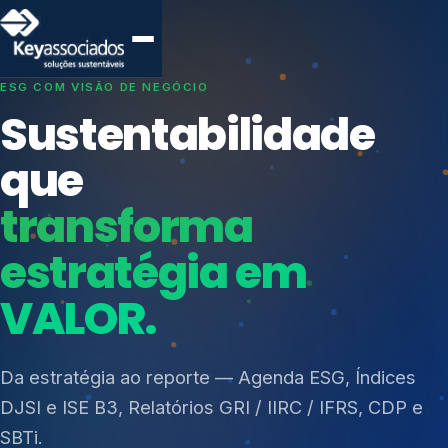
SISTEMAS DE GESTÃO OTIMIZADOS E INTEGRADOS
Conformidade que
protege seu
negócio.
Índices de Mercado
Mudanças Climáticas
Consultoria, auditoria e treinamentos em ISO 27001,
Reputação e Cadeia
ISO 27701, ISO 42001, ISO 37001, ISO 9001, ISO
Reporte Regulatório
14001, ISO 45001, ONA e PNQ — Gestão de
resíduos sólidos (PGRS/PMGRS).