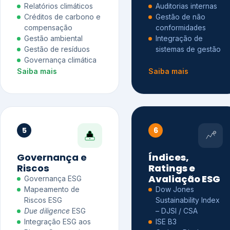
Relatórios climáticos
Auditorias internas
Créditos de carbono e
Gestão de não
compensação
conformidades
Gestão ambiental
Integração de
Gestão de resíduos
sistemas de gestão
Governança climática
Saiba mais
Saiba mais
5
6
Governança e
Índices,
Riscos
Ratings e
Avaliação ESG
Governança ESG
Mapeamento de
Dow Jones
Riscos ESG
Sustainability Index
Due diligence
ESG
– DJSI / CSA
Integração ESG aos
ISE B3