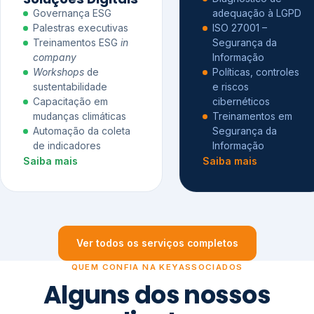
Governança ESG
adequação à LGPD
Palestras executivas
ISO 27001 –
Treinamentos ESG
in
Segurança da
company
Informação
Workshops
de
Políticas, controles
sustentabilidade
e riscos
Capacitação em
cibernéticos
mudanças climáticas
Treinamentos em
Automação da coleta
Segurança da
de indicadores
Informação
Saiba mais
Saiba mais
Ver todos os serviços completos
QUEM CONFIA NA KEYASSOCIADOS
Alguns dos nossos