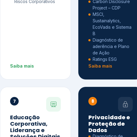
Riscos Corporativos
Carbon Disclosure
Project – CDP
MSCI,
Sustainalytics,
EcoVadis e Sistema
B
Diagnóstico de
aderência e Plano
de Ação
Ratings ESG
Saiba mais
Saiba mais
7
8
Educação
Privacidade e
Corporativa,
Proteção de
Liderança e
Dados
Soluções Digitais
Diagnóstico de