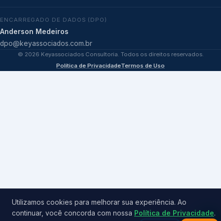
ENCARREGADO DE DADOS (DPO)
Anderson Medeiros
dpo@keyassociados.com.br
©
2026
Keyassociados Consultoria. Todos os direitos reservados.
Política de Privacidade
Termos de Uso
Utilizamos cookies para melhorar sua experiência. Ao
continuar, você concorda com nossa
Política de Privacidade
.