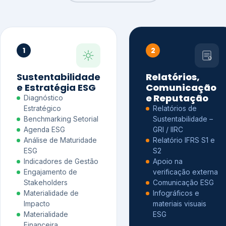
1
2
Sustentabilidade
Relatórios,
e Estratégia ESG
Comunicação
e Reputação
Diagnóstico
Estratégico
Relatórios de
Benchmarking Setorial
Sustentabilidade –
Agenda ESG
GRI / IIRC
Análise de Maturidade
Relatório IFRS S1 e
ESG
S2
Indicadores de Gestão
Apoio na
Engajamento de
verificação externa
Stakeholders
Comunicação ESG
Materialidade de
Infográficos e
Impacto
materiais visuais
Materialidade
ESG
Financeira