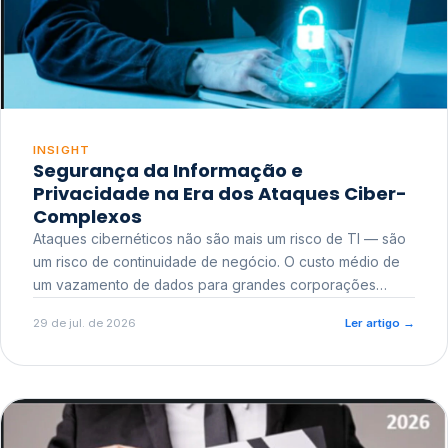
INSIGHT
Segurança da Informação e
Privacidade na Era dos Ataques Ciber-
Complexos
Ataques cibernéticos não são mais um risco de TI — são
um risco de continuidade de negócio. O custo médio de
um vazamento de dados para grandes corporações
ultrapassa a casa dos milhões, sem contar o dano
29 de jul. de 2026
Ler artigo
→
reputacional e o risco regulatório junto a órgãos como a
ANPD.