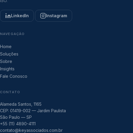
ISO.
LinkedIn
Instagram
NAVEGAÇÃO
Home
Soluções
Sobre
Insights
Fale Conosco
CONTATO
Alameda Santos, 1165
CEP: 01419-002 — Jardim Paulista
São Paulo — SP
+55 (11) 4890-4111
contato@keyassociados.com.br