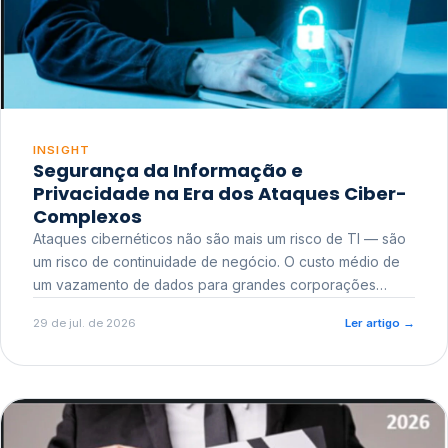
INSIGHT
Segurança da Informação e
Privacidade na Era dos Ataques Ciber-
Complexos
Ataques cibernéticos não são mais um risco de TI — são
um risco de continuidade de negócio. O custo médio de
um vazamento de dados para grandes corporações
ultrapassa a casa dos milhões, sem contar o dano
29 de jul. de 2026
Ler artigo
→
reputacional e o risco regulatório junto a órgãos como a
ANPD.