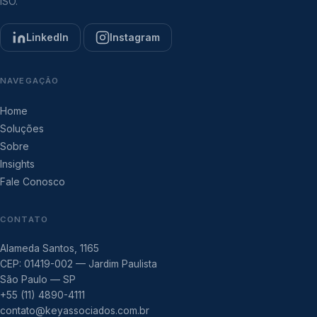
ISO.
LinkedIn
Instagram
NAVEGAÇÃO
Home
Soluções
Sobre
Insights
Fale Conosco
CONTATO
Alameda Santos, 1165
CEP: 01419-002 — Jardim Paulista
São Paulo — SP
+55 (11) 4890-4111
contato@keyassociados.com.br