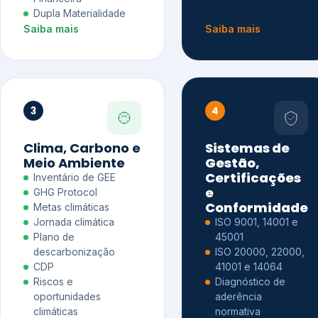
Dupla Materialidade
Saiba mais
Saiba mais
3
4
Clima, Carbono e
Sistemas de
Meio Ambiente
Gestão,
Certificações
Inventário de GEE
e
GHG Protocol
Conformidade
Metas climáticas
Jornada climática
ISO 9001, 14001 e
Plano de
45001
descarbonização
ISO 20000, 22000,
CDP
41001 e 14064
Riscos e
Diagnóstico de
oportunidades
aderência
climáticas
normativa