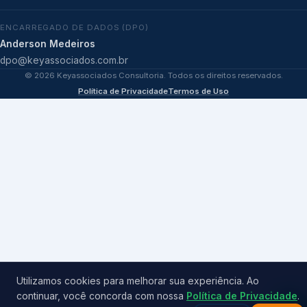
ENCARREGADO DE DADOS (DPO)
Anderson Medeiros
dpo@keyassociados.com.br
©
2026
Keyassociados Consultoria. Todos os direitos reservados.
Política de Privacidade
Termos de Uso
Utilizamos cookies para melhorar sua experiência. Ao
continuar, você concorda com nossa
Política de Privacidade
.