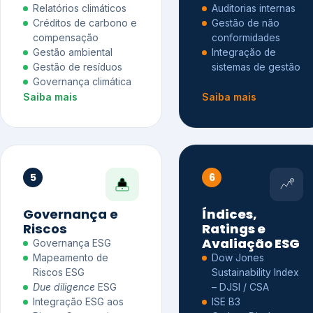
Relatórios climáticos
Auditorias internas
Créditos de carbono e
Gestão de não
compensação
conformidades
Gestão ambiental
Integração de
Gestão de resíduos
sistemas de gestão
Governança climática
Saiba mais
Saiba mais
5
6
Governança e
Índices,
Riscos
Ratings e
Avaliação ESG
Governança ESG
Mapeamento de
Dow Jones
Riscos ESG
Sustainability Index
Due diligence
ESG
– DJSI / CSA
Integração ESG aos
ISE B3