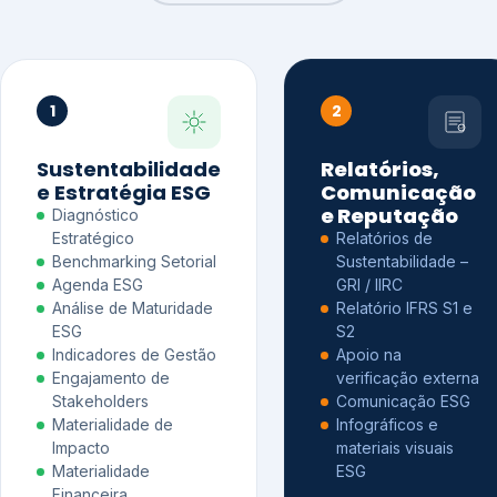
1
2
Sustentabilidade
Relatórios,
e Estratégia ESG
Comunicação
e Reputação
Diagnóstico
Estratégico
Relatórios de
Benchmarking Setorial
Sustentabilidade –
Agenda ESG
GRI / IIRC
Análise de Maturidade
Relatório IFRS S1 e
ESG
S2
Indicadores de Gestão
Apoio na
Engajamento de
verificação externa
Stakeholders
Comunicação ESG
Materialidade de
Infográficos e
Impacto
materiais visuais
Materialidade
ESG
Financeira