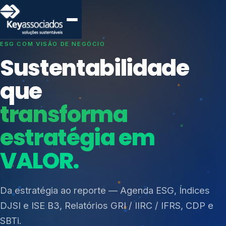
SISTEMAS DE GESTÃO OTIMIZADOS E INTEGRADOS
Conformidade que
protege seu
negócio.
Índices de Mercado
Mudanças Climáticas
Consultoria, auditoria e treinamentos em ISO 27001,
Reputação e Cadeia
ISO 27701, ISO 42001, ISO 37001, ISO 9001, ISO
Reporte Regulatório
14001, ISO 45001, ONA e PNQ — Gestão de
resíduos sólidos (PGRS/PMGRS).