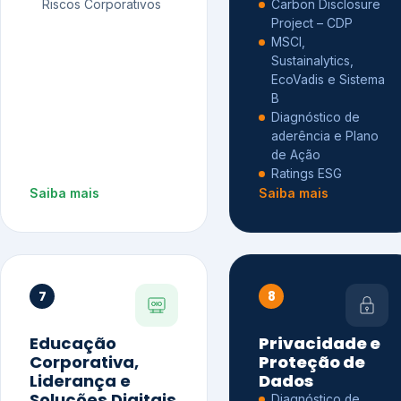
Riscos Corporativos
Carbon Disclosure
Project – CDP
MSCI,
Sustainalytics,
EcoVadis e Sistema
B
Diagnóstico de
aderência e Plano
de Ação
Ratings ESG
Saiba mais
Saiba mais
7
8
Educação
Privacidade e
Corporativa,
Proteção de
Liderança e
Dados
Soluções Digitais
Diagnóstico de