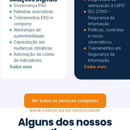
Governança ESG
adequação à LGPD
Palestras executivas
ISO 27001 –
Treinamentos ESG
in
Segurança da
company
Informação
Workshops
de
Políticas, controles
sustentabilidade
e riscos
Capacitação em
cibernéticos
mudanças climáticas
Treinamentos em
Automação da coleta
Segurança da
de indicadores
Informação
Saiba mais
Saiba mais
Ver todos os serviços completos
QUEM CONFIA NA KEYASSOCIADOS
Alguns dos nossos