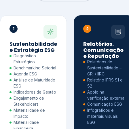
1
2
Sustentabilidade
Relatórios,
e Estratégia ESG
Comunicação
e Reputação
Diagnóstico
Estratégico
Relatórios de
Benchmarking Setorial
Sustentabilidade –
Agenda ESG
GRI / IIRC
Análise de Maturidade
Relatório IFRS S1 e
ESG
S2
Indicadores de Gestão
Apoio na
Engajamento de
verificação externa
Stakeholders
Comunicação ESG
Materialidade de
Infográficos e
Impacto
materiais visuais
Materialidade
ESG
Financeira