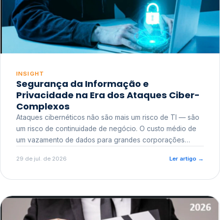
INSIGHT
Segurança da Informação e
Privacidade na Era dos Ataques Ciber-
Complexos
Ataques cibernéticos não são mais um risco de TI — são
um risco de continuidade de negócio. O custo médio de
um vazamento de dados para grandes corporações
ultrapassa a casa dos milhões, sem contar o dano
29 de jul. de 2026
Ler artigo
→
reputacional e o risco regulatório junto a órgãos como a
ANPD.