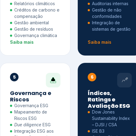
Relatórios climáticos
Auditorias internas
Créditos de carbono e
Gestão de não
compensação
conformidades
Gestão ambiental
Integração de
Gestão de resíduos
sistemas de gestão
Governança climática
Saiba mais
Saiba mais
5
6
Governança e
Índices,
Riscos
Ratings e
Avaliação ESG
Governança ESG
Mapeamento de
Dow Jones
Riscos ESG
Sustainability Index
Due diligence
ESG
– DJSI / CSA
Integração ESG aos
ISE B3