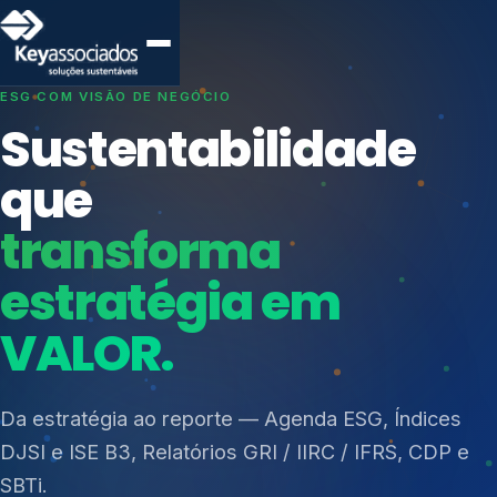
SISTEMAS DE GESTÃO OTIMIZADOS E INTEGRADOS
Conformidade que
protege seu
negócio.
Índices de Mercado
Mudanças Climáticas
Consultoria, auditoria e treinamentos em ISO 27001,
Reputação e Cadeia
ISO 27701, ISO 42001, ISO 37001, ISO 9001, ISO
Reporte Regulatório
14001, ISO 45001, ONA e PNQ — Gestão de
resíduos sólidos (PGRS/PMGRS).