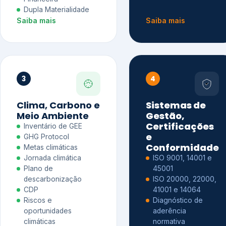
Dupla Materialidade
Saiba mais
Saiba mais
3
4
Clima, Carbono e
Sistemas de
Meio Ambiente
Gestão,
Certificações
Inventário de GEE
e
GHG Protocol
Conformidade
Metas climáticas
Jornada climática
ISO 9001, 14001 e
Plano de
45001
descarbonização
ISO 20000, 22000,
CDP
41001 e 14064
Riscos e
Diagnóstico de
oportunidades
aderência
climáticas
normativa