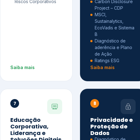
Riscos Corporativos
Carbon Disclosure
Project – CDP
MSCI,
Sustainalytics,
EcoVadis e Sistema
B
Diagnóstico de
aderência e Plano
de Ação
Ratings ESG
Saiba mais
Saiba mais
7
8
Educação
Privacidade e
Corporativa,
Proteção de
Liderança e
Dados
Soluções Digitais
Diagnóstico de