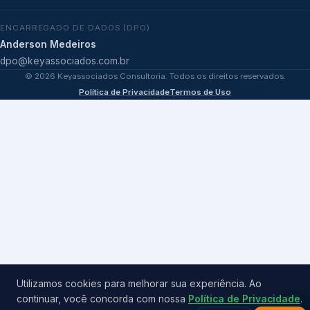
ENCARREGADO DE DADOS (DPO)
Anderson Medeiros
dpo@keyassociados.com.br
©
2026
Keyassociados Consultoria. Todos os direitos reservados.
Política de Privacidade
Termos de Uso
Utilizamos cookies para melhorar sua experiência. Ao
continuar, você concorda com nossa
Política de Privacidade
.