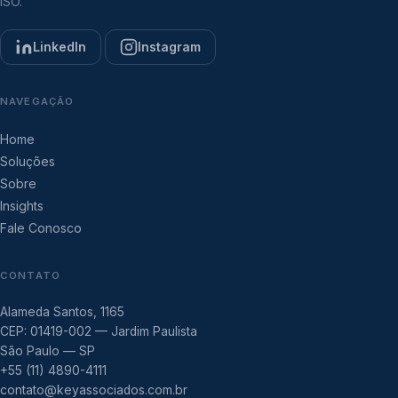
ISO.
LinkedIn
Instagram
NAVEGAÇÃO
Home
Soluções
Sobre
Insights
Fale Conosco
CONTATO
Alameda Santos, 1165
CEP: 01419-002 — Jardim Paulista
São Paulo — SP
+55 (11) 4890-4111
contato@keyassociados.com.br