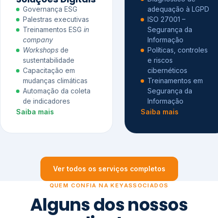
Governança ESG
adequação à LGPD
Palestras executivas
ISO 27001 –
Treinamentos ESG
in
Segurança da
company
Informação
Workshops
de
Políticas, controles
sustentabilidade
e riscos
Capacitação em
cibernéticos
mudanças climáticas
Treinamentos em
Automação da coleta
Segurança da
de indicadores
Informação
Saiba mais
Saiba mais
Ver todos os serviços completos
QUEM CONFIA NA KEYASSOCIADOS
Alguns dos nossos