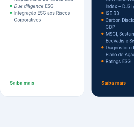
CDP
MSCI, Sustain
EcoVadis e S
Diagnóstico d
Plano de Açã
Ratings ESG
Saiba mais
Saiba mais
Alguns