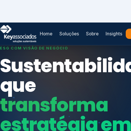
Home
Soluções
Sobre
Insights
SISTEMAS DE GESTÃO OTIMIZADOS E INTEGRADOS
Conformidad
que
protege seu
Índices de Mercado
negócio.
Mudanças Climáticas
Reputação e Cadeia
Reporte Regulatório
Consultoria, auditoria e treinamentos em ISO 2