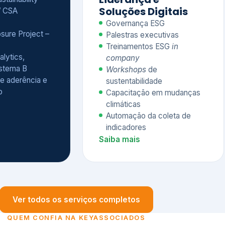
Treinamentos ESG
in
alytics,
company
istema B
Workshops
de
e aderência e
sustentabilidade
o
Capacitação em mudanças
climáticas
Automação da coleta de
indicadores
Saiba mais
Ver todos os serviços completos
QUEM CONFIA NA KEYASSOCIADOS
 dos nossos cliente