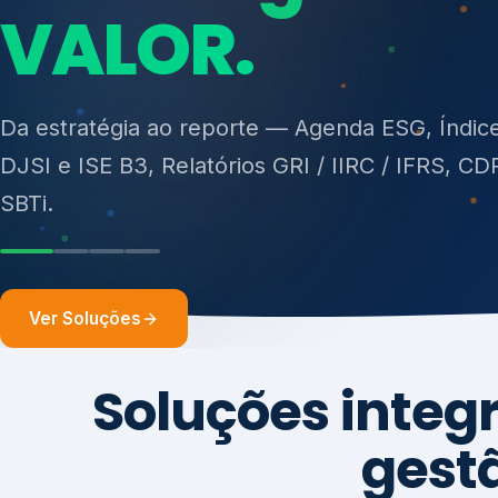
ISO 27701, ISO 42001, ISO 37001, ISO 9001, IS
14001, ISO 45001, ONA e PNQ — Gestão de re
sólidos (PGRS/PMGRS).
Ver Soluções
Soluções integ
gest
Atuação integrada para fortalecer estratégia
desempenho e conformidade