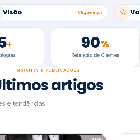
5
90
%
+
logias
Retenção de Clientes
INSIGHTS & PUBLICAÇÕES
ltimos artigos
es e tendências