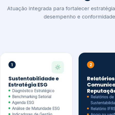
1
2
Sustentabilidade e
Relatórios
Estratégia ESG
Comunica
Reputaçã
Diagnóstico Estratégico
Benchmarking Setorial
Relatórios de
Agenda ESG
Sustentabilida
Análise de Maturidade ESG
Relatório IFR
Indicadores de Gestão
Apoio na veri
Engajamento de
Comunicação
Stakeholders
Infográficos 
Materialidade de Impacto
visuais ESG