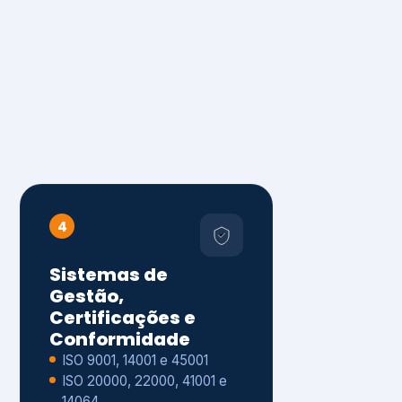
4
Sistemas de
Gestão,
Certificações e
Conformidade
ISO 9001, 14001 e 45001
ISO 20000, 22000, 41001 e
14064
Diagnóstico de aderência
normativa
Auditorias internas