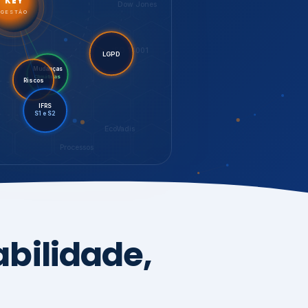
LGPD
Riscos
Mudanças
Climáticas
IFRS
S1 e S2
EcoVadis
Processos
bilidade,