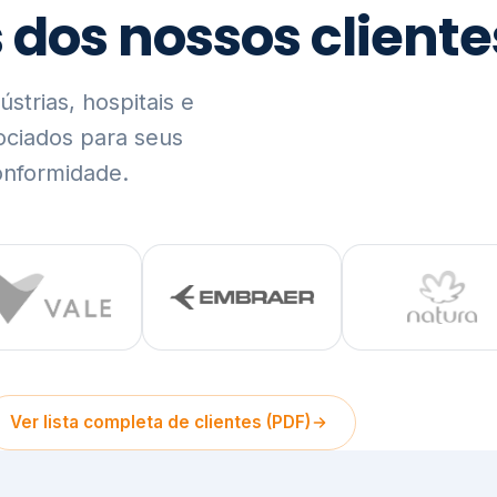
trias, hospitais e
ociados para seus
onformidade.
Ver lista completa de clientes (PDF)
Visão Holística e In
01
O Elo entre Estratégia, Go