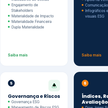
Materialidade Financeira
Dupla Materialidade
Saiba mais
Saiba mais
5
6
Governança e Riscos
Índices, R
Avaliação
Governança ESG
Mapeamento de Riscos ESG
Dow Jones Sus
Due diligence
ESG
Index – DJSI 
Integração ESG aos Riscos
ISE B3
Corporativos
Carbon Disclo