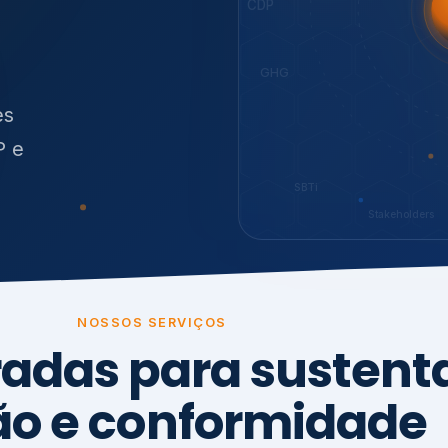
O
síduos
SBTi
Stakeholders
NOSSOS SERVIÇOS
radas para sustenta
ão e conformidade
, transparência,
.