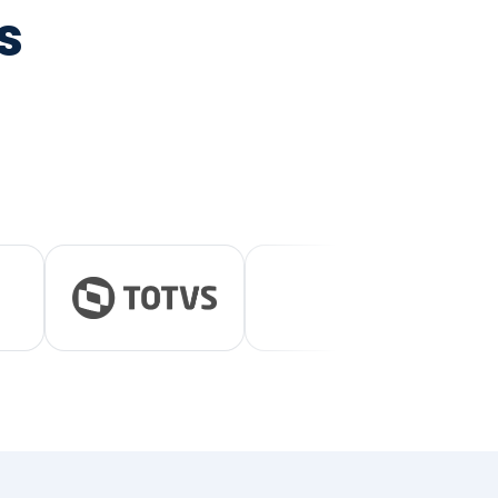
tegrada
vernança e ESG.