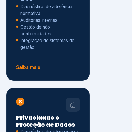
Gestão de não
conformidades
Integração de sistemas de
gestão
Saiba mais
8
Privacidade e
Proteção de Dados
Diagnóstico de adequação à
LGPD
ISO 27001 – Segurança da
Informação