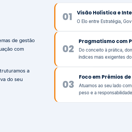
temas de gestão
Pragmatismo com P
02
tuação com
Do conceito à prática, d
índices mais exigentes d
struturamos a
Foco em Prêmios de 
iva do seu
03
Atuamos ao seu lado com
peso e a responsabilidade
Visão
Va
Clique aqui →