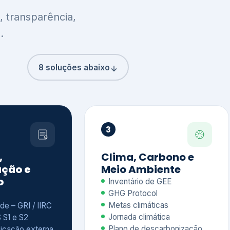
8 soluções abaixo
3
,
Clima, Carbono e
ção e
Meio Ambiente
o
Inventário de GEE
GHG Protocol
Metas climáticas
de – GRI / IIRC
Jornada climática
S S1 e S2
Plano de descarbonização
ficação externa
CDP
 ESG
Riscos e oportunidades
e materiais
climáticas