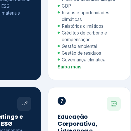
Relatórios climáticos
Créditos de carbono e
compensação
Gestão ambiental
Gestão de resíduos
Governança climática
Saiba mais
7
atings e
Educação
 ESG
Corporativa,
Liderança e
tainability
Soluções Digitais
/ CSA
Governança ESG
sure Project –
Palestras executivas