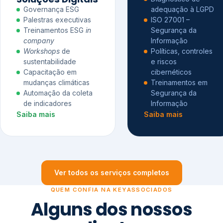
Governança ESG
adequação à LGPD
Palestras executivas
ISO 27001 –
Treinamentos ESG
in
Segurança da
company
Informação
Workshops
de
Políticas, controles
sustentabilidade
e riscos
Capacitação em
cibernéticos
mudanças climáticas
Treinamentos em
Automação da coleta
Segurança da
de indicadores
Informação
Saiba mais
Saiba mais
Ver todos os serviços completos
QUEM CONFIA NA KEYASSOCIADOS
Alguns dos nossos