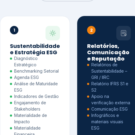
1
2
Sustentabilidade
Relatórios,
e Estratégia ESG
Comunicação
e Reputação
Diagnóstico
Estratégico
Relatórios de
Benchmarking Setorial
Sustentabilidade –
Agenda ESG
GRI / IIRC
Análise de Maturidade
Relatório IFRS S1 e
ESG
S2
Indicadores de Gestão
Apoio na
Engajamento de
verificação externa
Stakeholders
Comunicação ESG
Materialidade de
Infográficos e
Impacto
materiais visuais
Materialidade
ESG
Financeira