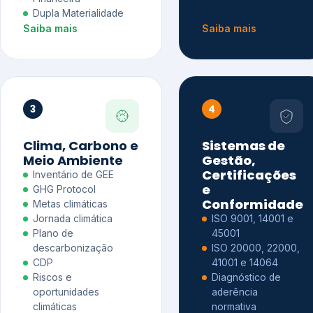
Dupla Materialidade
Saiba mais
Saiba mais
3
4
Clima, Carbono e
Sistemas de
Meio Ambiente
Gestão,
Certificações
Inventário de GEE
e
GHG Protocol
Conformidade
Metas climáticas
Jornada climática
ISO 9001, 14001 e
Plano de
45001
descarbonização
ISO 20000, 22000,
CDP
41001 e 14064
Riscos e
Diagnóstico de
oportunidades
aderência
climáticas
normativa