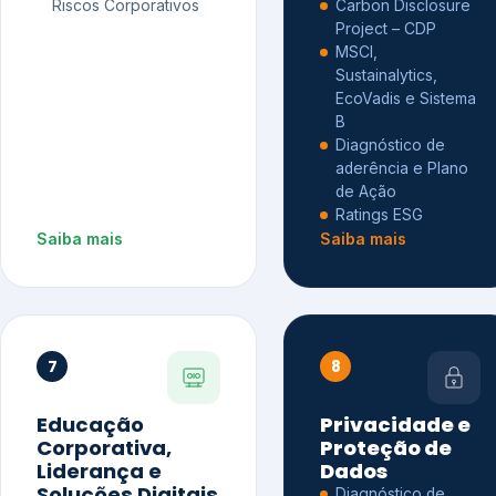
Riscos Corporativos
Carbon Disclosure
Project – CDP
MSCI,
Sustainalytics,
EcoVadis e Sistema
B
Diagnóstico de
aderência e Plano
de Ação
Ratings ESG
Saiba mais
Saiba mais
7
8
Educação
Privacidade e
Corporativa,
Proteção de
Liderança e
Dados
Soluções Digitais
Diagnóstico de