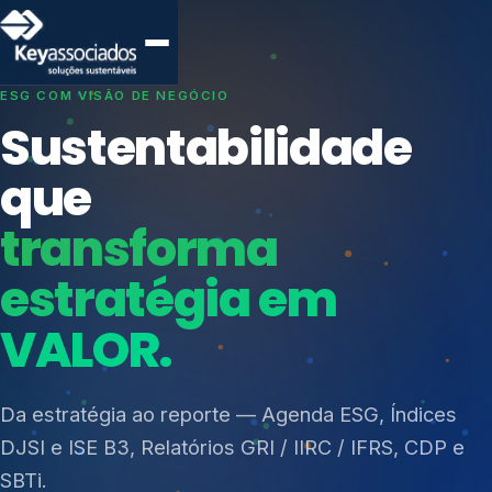
SISTEMAS DE GESTÃO OTIMIZADOS E INTEGRADOS
Conformidade que
protege seu
negócio.
Índices de Mercado
Mudanças Climáticas
Consultoria, auditoria e treinamentos em ISO 27001,
Reputação e Cadeia
ISO 27701, ISO 42001, ISO 37001, ISO 9001, ISO
Reporte Regulatório
14001, ISO 45001, ONA e PNQ — Gestão de
resíduos sólidos (PGRS/PMGRS).