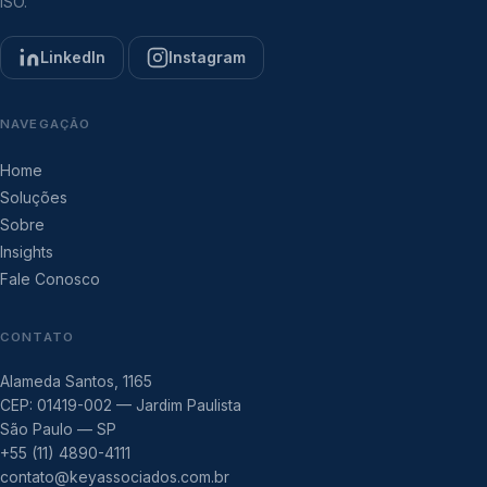
ISO.
LinkedIn
Instagram
NAVEGAÇÃO
Home
Soluções
Sobre
Insights
Fale Conosco
CONTATO
Alameda Santos, 1165
CEP: 01419-002 — Jardim Paulista
São Paulo — SP
+55 (11) 4890-4111
contato@keyassociados.com.br