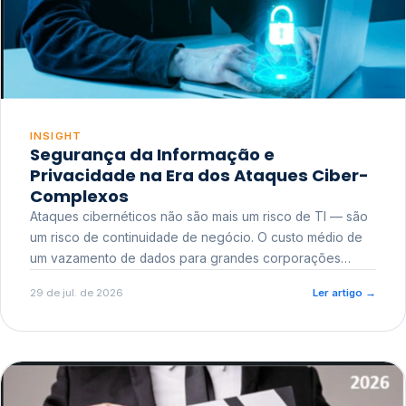
INSIGHT
Segurança da Informação e
Privacidade na Era dos Ataques Ciber-
Complexos
Ataques cibernéticos não são mais um risco de TI — são
um risco de continuidade de negócio. O custo médio de
um vazamento de dados para grandes corporações
ultrapassa a casa dos milhões, sem contar o dano
29 de jul. de 2026
Ler artigo
→
reputacional e o risco regulatório junto a órgãos como a
ANPD.