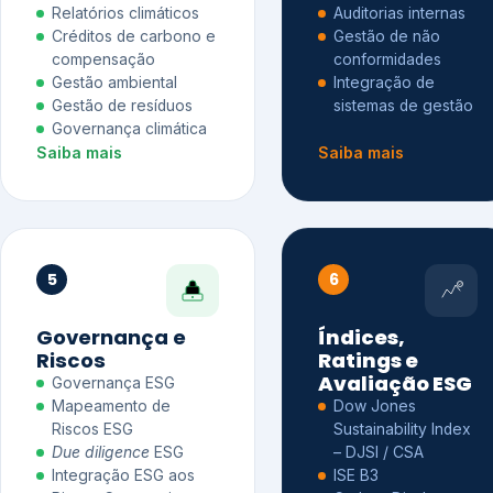
Relatórios climáticos
Auditorias internas
Créditos de carbono e
Gestão de não
compensação
conformidades
Gestão ambiental
Integração de
Gestão de resíduos
sistemas de gestão
Governança climática
Saiba mais
Saiba mais
5
6
Governança e
Índices,
Riscos
Ratings e
Avaliação ESG
Governança ESG
Mapeamento de
Dow Jones
Riscos ESG
Sustainability Index
Due diligence
ESG
– DJSI / CSA
Integração ESG aos
ISE B3