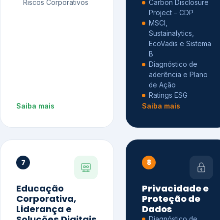
Riscos Corporativos
Carbon Disclosure
Project – CDP
MSCI,
Sustainalytics,
EcoVadis e Sistema
B
Diagnóstico de
aderência e Plano
de Ação
Ratings ESG
Saiba mais
Saiba mais
7
8
Educação
Privacidade e
Corporativa,
Proteção de
Liderança e
Dados
Soluções Digitais
Diagnóstico de