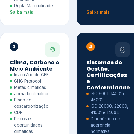
Dupla Materialidade
Saiba mais
Saiba mais
3
4
Clima, Carbono e
Sistemas de
Meio Ambiente
Gestão,
Certificações
Inventário de GEE
e
GHG Protocol
Conformidade
Metas climáticas
Jornada climática
ISO 9001, 14001 e
Plano de
45001
descarbonização
ISO 20000, 22000,
CDP
41001 e 14064
Riscos e
Diagnóstico de
oportunidades
aderência
climáticas
normativa