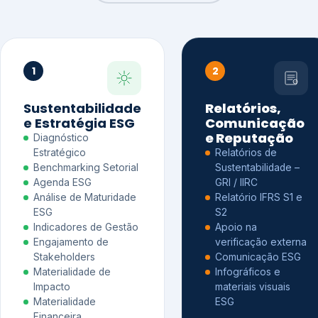
1
2
Sustentabilidade
Relatórios,
e Estratégia ESG
Comunicação
e Reputação
Diagnóstico
Estratégico
Relatórios de
Benchmarking Setorial
Sustentabilidade –
Agenda ESG
GRI / IIRC
Análise de Maturidade
Relatório IFRS S1 e
ESG
S2
Indicadores de Gestão
Apoio na
Engajamento de
verificação externa
Stakeholders
Comunicação ESG
Materialidade de
Infográficos e
Impacto
materiais visuais
Materialidade
ESG
Financeira