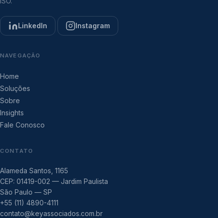
ISO.
LinkedIn
Instagram
NAVEGAÇÃO
Home
Soluções
Sobre
Insights
Fale Conosco
CONTATO
Alameda Santos, 1165
CEP: 01419-002 — Jardim Paulista
São Paulo — SP
+55 (11) 4890-4111
contato@keyassociados.com.br