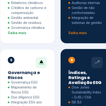
Relatórios climáticos
Auditorias internas
Créditos de carbono e
Gestão de não
compensação
conformidades
Gestão ambiental
Integração de
Gestão de resíduos
sistemas de gestão
Governança climática
Saiba mais
Saiba mais
5
6
Governança e
Índices,
Riscos
Ratings e
Avaliação ESG
Governança ESG
Mapeamento de
Dow Jones
Riscos ESG
Sustainability Index
Due diligence
ESG
– DJSI / CSA
Integração ESG aos
ISE B3