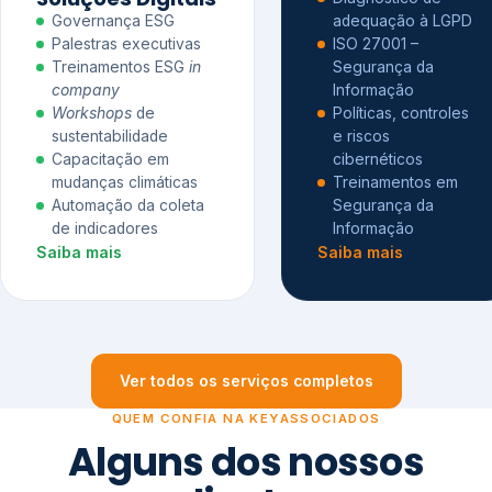
Governança ESG
adequação à LGPD
Palestras executivas
ISO 27001 –
Treinamentos ESG
in
Segurança da
company
Informação
Workshops
de
Políticas, controles
sustentabilidade
e riscos
Capacitação em
cibernéticos
mudanças climáticas
Treinamentos em
Automação da coleta
Segurança da
de indicadores
Informação
Saiba mais
Saiba mais
Ver todos os serviços completos
QUEM CONFIA NA KEYASSOCIADOS
Alguns dos nossos