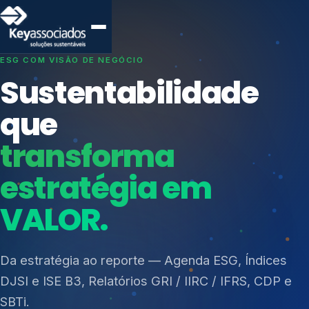
SISTEMAS DE GESTÃO OTIMIZADOS E INTEGRADOS
Conformidade que
protege seu
negócio.
Índices de Mercado
Mudanças Climáticas
Consultoria, auditoria e treinamentos em ISO 27001,
Reputação e Cadeia
ISO 27701, ISO 42001, ISO 37001, ISO 9001, ISO
Reporte Regulatório
14001, ISO 45001, ONA e PNQ — Gestão de
resíduos sólidos (PGRS/PMGRS).