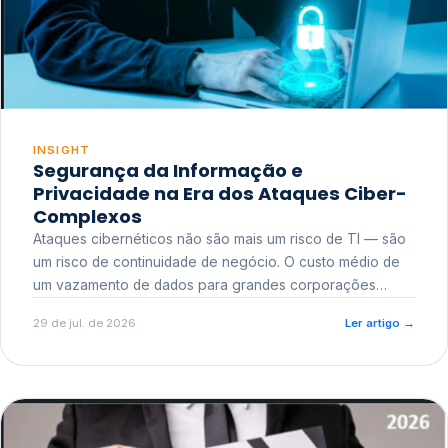
INSIGHT
Segurança da Informação e
Privacidade na Era dos Ataques Ciber-
Complexos
Ataques cibernéticos não são mais um risco de TI — são
um risco de continuidade de negócio. O custo médio de
um vazamento de dados para grandes corporações
ultrapassa a casa dos milhões, sem contar o dano
29 de jul. de 2026
Ler artigo
→
reputacional e o risco regulatório junto a órgãos como a
ANPD.