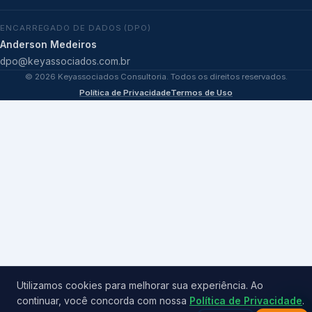
ENCARREGADO DE DADOS (DPO)
Anderson Medeiros
dpo@keyassociados.com.br
©
2026
Keyassociados Consultoria. Todos os direitos reservados.
Política de Privacidade
Termos de Uso
Utilizamos cookies para melhorar sua experiência. Ao
continuar, você concorda com nossa
Política de Privacidade
.