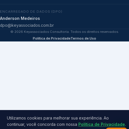
ENCARREGADO DE DADOS (DPO)
Anderson Medeiros
dpo@keyassociados.com.br
©
2026
Keyassociados Consultoria. Todos os direitos reservados.
Política de Privacidade
Termos de Uso
Utilizamos cookies para melhorar sua experiência. Ao
continuar, você concorda com nossa
Política de Privacidade
.