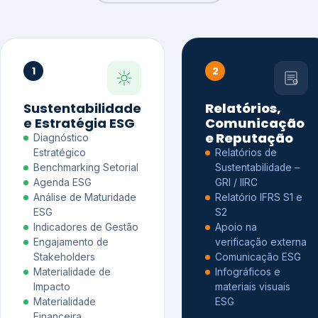
1
2
Sustentabilidade
Relatórios,
e Estratégia ESG
Comunicação
e Reputação
Diagnóstico
Estratégico
Relatórios de
Benchmarking Setorial
Sustentabilidade –
Agenda ESG
GRI / IIRC
Análise de Maturidade
Relatório IFRS S1 e
ESG
S2
Indicadores de Gestão
Apoio na
Engajamento de
verificação externa
Stakeholders
Comunicação ESG
Materialidade de
Infográficos e
Impacto
materiais visuais
Materialidade
ESG
Financeira