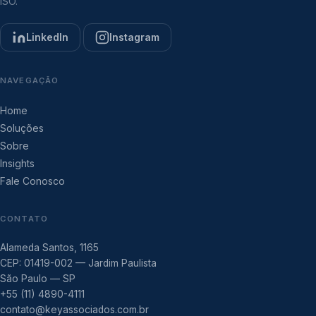
ISO.
LinkedIn
Instagram
NAVEGAÇÃO
Home
Soluções
Sobre
Insights
Fale Conosco
CONTATO
Alameda Santos, 1165
CEP: 01419-002 — Jardim Paulista
São Paulo — SP
+55 (11) 4890-4111
contato@keyassociados.com.br