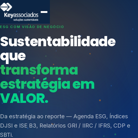
SISTEMAS DE GESTÃO OTIMIZADOS E INTEGRADOS
Conformidade que
protege seu
negócio.
Índices de Mercado
Mudanças Climáticas
Consultoria, auditoria e treinamentos em ISO 27001,
Reputação e Cadeia
ISO 27701, ISO 42001, ISO 37001, ISO 9001, ISO
Reporte Regulatório
14001, ISO 45001, ONA e PNQ — Gestão de
resíduos sólidos (PGRS/PMGRS).