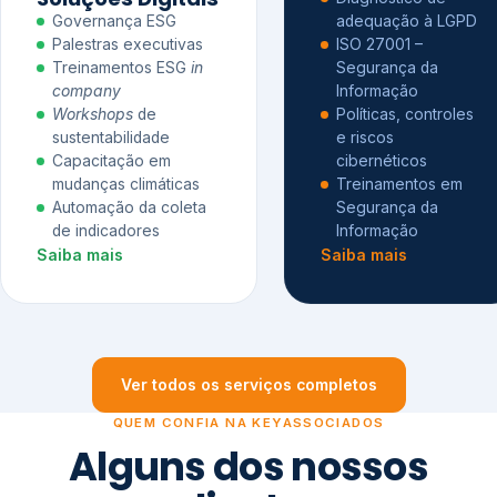
Governança ESG
adequação à LGPD
Palestras executivas
ISO 27001 –
Treinamentos ESG
in
Segurança da
company
Informação
Workshops
de
Políticas, controles
sustentabilidade
e riscos
Capacitação em
cibernéticos
mudanças climáticas
Treinamentos em
Automação da coleta
Segurança da
de indicadores
Informação
Saiba mais
Saiba mais
Ver todos os serviços completos
QUEM CONFIA NA KEYASSOCIADOS
Alguns dos nossos