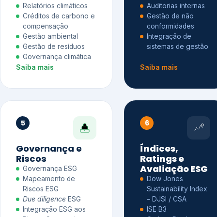
Relatórios climáticos
Auditorias internas
Créditos de carbono e
Gestão de não
compensação
conformidades
Gestão ambiental
Integração de
Gestão de resíduos
sistemas de gestão
Governança climática
Saiba mais
Saiba mais
5
6
Governança e
Índices,
Riscos
Ratings e
Avaliação ESG
Governança ESG
Mapeamento de
Dow Jones
Riscos ESG
Sustainability Index
Due diligence
ESG
– DJSI / CSA
Integração ESG aos
ISE B3