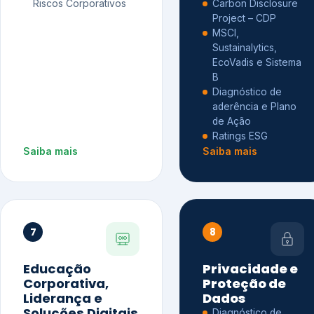
Riscos Corporativos
Carbon Disclosure
Project – CDP
MSCI,
Sustainalytics,
EcoVadis e Sistema
B
Diagnóstico de
aderência e Plano
de Ação
Ratings ESG
Saiba mais
Saiba mais
7
8
Educação
Privacidade e
Corporativa,
Proteção de
Liderança e
Dados
Soluções Digitais
Diagnóstico de