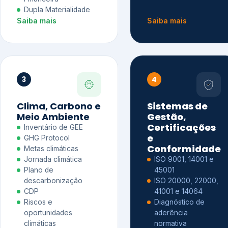
Dupla Materialidade
Saiba mais
Saiba mais
3
4
Clima, Carbono e
Sistemas de
Meio Ambiente
Gestão,
Certificações
Inventário de GEE
e
GHG Protocol
Conformidade
Metas climáticas
Jornada climática
ISO 9001, 14001 e
Plano de
45001
descarbonização
ISO 20000, 22000,
CDP
41001 e 14064
Riscos e
Diagnóstico de
oportunidades
aderência
climáticas
normativa