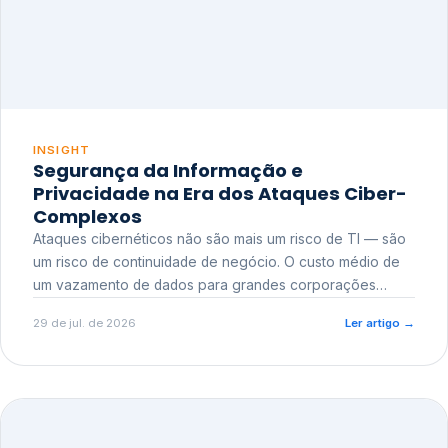
INSIGHT
Segurança da Informação e
Privacidade na Era dos Ataques Ciber-
Complexos
Ataques cibernéticos não são mais um risco de TI — são
um risco de continuidade de negócio. O custo médio de
um vazamento de dados para grandes corporações
ultrapassa a casa dos milhões, sem contar o dano
29 de jul. de 2026
Ler artigo
→
reputacional e o risco regulatório junto a órgãos como a
ANPD.