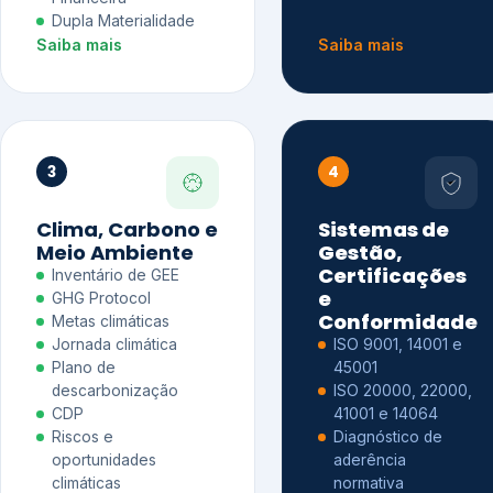
Dupla Materialidade
Saiba mais
Saiba mais
3
4
Clima, Carbono e
Sistemas de
Meio Ambiente
Gestão,
Certificações
Inventário de GEE
e
GHG Protocol
Conformidade
Metas climáticas
Jornada climática
ISO 9001, 14001 e
Plano de
45001
descarbonização
ISO 20000, 22000,
CDP
41001 e 14064
Riscos e
Diagnóstico de
oportunidades
aderência
climáticas
normativa