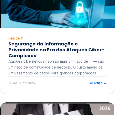
INSIGHT
Segurança da Informação e
Privacidade na Era dos Ataques Ciber-
Complexos
Ataques cibernéticos não são mais um risco de TI — são
um risco de continuidade de negócio. O custo médio de
um vazamento de dados para grandes corporações
ultrapassa a casa dos milhões, sem contar o dano
29 de jul. de 2026
Ler artigo
→
reputacional e o risco regulatório junto a órgãos como a
ANPD.