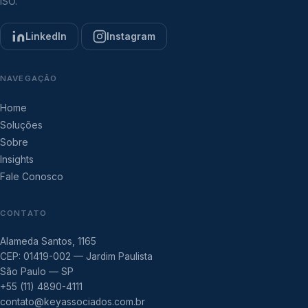
ISO.
LinkedIn
Instagram
NAVEGAÇÃO
Home
Soluções
Sobre
Insights
Fale Conosco
CONTATO
Alameda Santos, 1165
CEP: 01419-002 — Jardim Paulista
São Paulo — SP
+55 (11) 4890-4111
contato@keyassociados.com.br