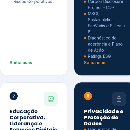
Riscos Corporativos
Carbon Disclosure
Project – CDP
MSCI,
Sustainalytics,
EcoVadis e Sistema
B
Diagnóstico de
aderência e Plano
de Ação
Ratings ESG
Saiba mais
Saiba mais
7
8
Educação
Privacidade e
Corporativa,
Proteção de
Liderança e
Dados
Soluções Digitais
Diagnóstico de