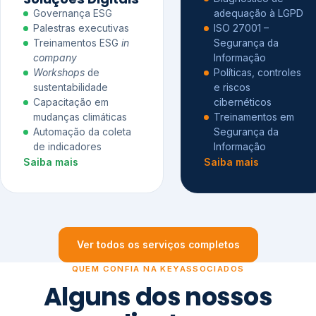
Governança ESG
adequação à LGPD
Palestras executivas
ISO 27001 –
Treinamentos ESG
in
Segurança da
company
Informação
Workshops
de
Políticas, controles
sustentabilidade
e riscos
Capacitação em
cibernéticos
mudanças climáticas
Treinamentos em
Automação da coleta
Segurança da
de indicadores
Informação
Saiba mais
Saiba mais
Ver todos os serviços completos
QUEM CONFIA NA KEYASSOCIADOS
Alguns dos nossos