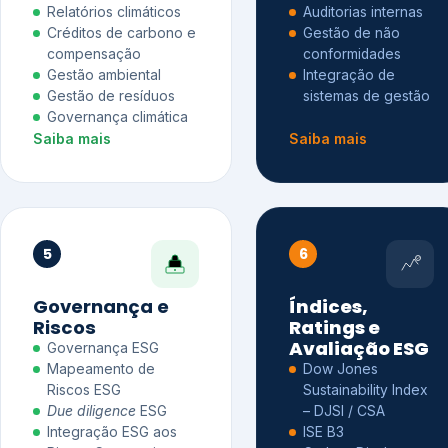
Relatórios climáticos
Auditorias internas
Créditos de carbono e
Gestão de não
compensação
conformidades
Gestão ambiental
Integração de
Gestão de resíduos
sistemas de gestão
Governança climática
Saiba mais
Saiba mais
5
6
Governança e
Índices,
Riscos
Ratings e
Avaliação ESG
Governança ESG
Mapeamento de
Dow Jones
Riscos ESG
Sustainability Index
Due diligence
ESG
– DJSI / CSA
Integração ESG aos
ISE B3