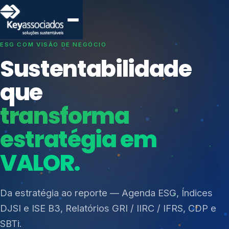
SISTEMAS DE GESTÃO OTIMIZADOS E INTEGRADOS
Conformidade que
protege seu
negócio.
Índices de Mercado
Mudanças Climáticas
Consultoria, auditoria e treinamentos em ISO 27001,
Reputação e Cadeia
ISO 27701, ISO 42001, ISO 37001, ISO 9001, ISO
Reporte Regulatório
14001, ISO 45001, ONA e PNQ — Gestão de
resíduos sólidos (PGRS/PMGRS).