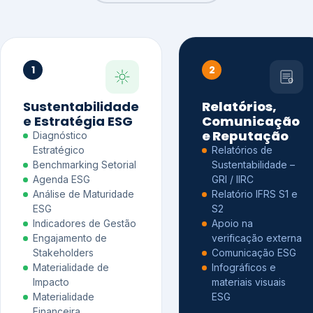
1
2
Sustentabilidade
Relatórios,
e Estratégia ESG
Comunicação
e Reputação
Diagnóstico
Estratégico
Relatórios de
Benchmarking Setorial
Sustentabilidade –
Agenda ESG
GRI / IIRC
Análise de Maturidade
Relatório IFRS S1 e
ESG
S2
Indicadores de Gestão
Apoio na
Engajamento de
verificação externa
Stakeholders
Comunicação ESG
Materialidade de
Infográficos e
Impacto
materiais visuais
Materialidade
ESG
Financeira