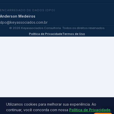
ENCARREGADO DE DADOS (DPO)
Anderson Medeiros
dpo@keyassociados.com.br
©
2026
Keyassociados Consultoria. Todos os direitos reservados.
Política de Privacidade
Termos de Uso
Utilizamos cookies para melhorar sua experiência. Ao
continuar, você concorda com nossa
Política de Privacidade
.