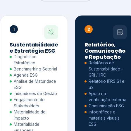
1
2
Sustentabilidade
Relatórios,
e Estratégia ESG
Comunicação
e Reputação
Diagnóstico
Estratégico
Relatórios de
Benchmarking Setorial
Sustentabilidade –
Agenda ESG
GRI / IIRC
Análise de Maturidade
Relatório IFRS S1 e
ESG
S2
Indicadores de Gestão
Apoio na
Engajamento de
verificação externa
Stakeholders
Comunicação ESG
Materialidade de
Infográficos e
Impacto
materiais visuais
Materialidade
ESG
Financeira