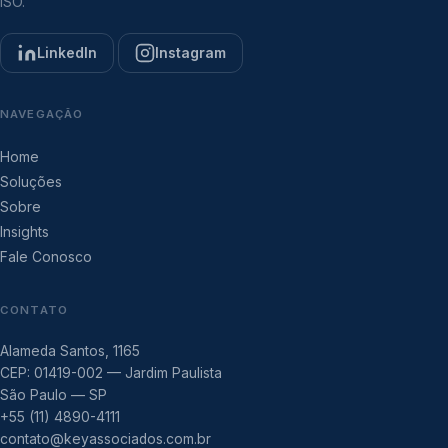
ISO.
LinkedIn
Instagram
NAVEGAÇÃO
Home
Soluções
Sobre
Insights
Fale Conosco
CONTATO
Alameda Santos, 1165
CEP: 01419-002 — Jardim Paulista
São Paulo — SP
+55 (11) 4890-4111
contato@keyassociados.com.br