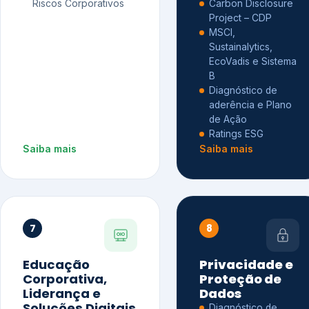
Riscos Corporativos
Carbon Disclosure
Project – CDP
MSCI,
Sustainalytics,
EcoVadis e Sistema
B
Diagnóstico de
aderência e Plano
de Ação
Ratings ESG
Saiba mais
Saiba mais
7
8
Educação
Privacidade e
Corporativa,
Proteção de
Liderança e
Dados
Soluções Digitais
Diagnóstico de