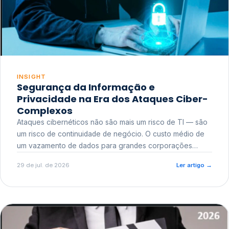
INSIGHT
Segurança da Informação e
Privacidade na Era dos Ataques Ciber-
Complexos
Ataques cibernéticos não são mais um risco de TI — são
um risco de continuidade de negócio. O custo médio de
um vazamento de dados para grandes corporações
ultrapassa a casa dos milhões, sem contar o dano
29 de jul. de 2026
Ler artigo
→
reputacional e o risco regulatório junto a órgãos como a
ANPD.