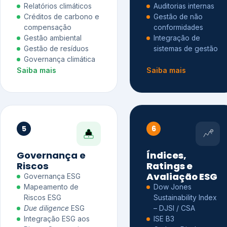
Relatórios climáticos
Auditorias internas
Créditos de carbono e
Gestão de não
compensação
conformidades
Gestão ambiental
Integração de
Gestão de resíduos
sistemas de gestão
Governança climática
Saiba mais
Saiba mais
5
6
Governança e
Índices,
Riscos
Ratings e
Avaliação ESG
Governança ESG
Mapeamento de
Dow Jones
Riscos ESG
Sustainability Index
Due diligence
ESG
– DJSI / CSA
Integração ESG aos
ISE B3