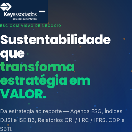
SISTEMAS DE GESTÃO OTIMIZADOS E INTEGRADOS
Conformidade que
protege seu
negócio.
Índices de Mercado
Mudanças Climáticas
Consultoria, auditoria e treinamentos em ISO 27001,
Reputação e Cadeia
ISO 27701, ISO 42001, ISO 37001, ISO 9001, ISO
Reporte Regulatório
14001, ISO 45001, ONA e PNQ — Gestão de
resíduos sólidos (PGRS/PMGRS).