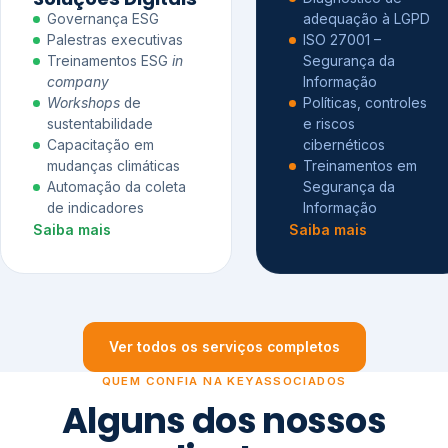
Governança ESG
adequação à LGPD
Palestras executivas
ISO 27001 –
Treinamentos ESG
in
Segurança da
company
Informação
Workshops
de
Políticas, controles
sustentabilidade
e riscos
Capacitação em
cibernéticos
mudanças climáticas
Treinamentos em
Automação da coleta
Segurança da
de indicadores
Informação
Saiba mais
Saiba mais
Ver todos os serviços completos
QUEM CONFIA NA KEYASSOCIADOS
Alguns dos nossos