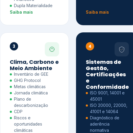
Dupla Materialidade
Saiba mais
Saiba mais
3
4
Clima, Carbono e
Sistemas de
Meio Ambiente
Gestão,
Certificações
Inventário de GEE
e
GHG Protocol
Conformidade
Metas climáticas
Jornada climática
ISO 9001, 14001 e
Plano de
45001
descarbonização
ISO 20000, 22000,
CDP
41001 e 14064
Riscos e
Diagnóstico de
oportunidades
aderência
climáticas
normativa