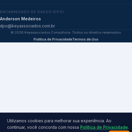
ENCARREGADO DE DADOS (DPO)
Anderson Medeiros
dpo@keyassociados.com.br
©
2026
Keyassociados Consultoria. Todos os direitos reservados.
Política de Privacidade
Termos de Uso
Utilizamos cookies para melhorar sua experiência. Ao
continuar, você concorda com nossa
Política de Privacidade
.