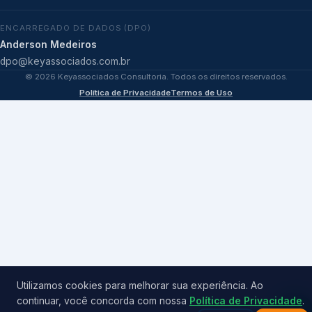
ENCARREGADO DE DADOS (DPO)
Anderson Medeiros
dpo@keyassociados.com.br
©
2026
Keyassociados Consultoria. Todos os direitos reservados.
Política de Privacidade
Termos de Uso
Utilizamos cookies para melhorar sua experiência. Ao
continuar, você concorda com nossa
Política de Privacidade
.