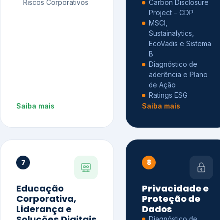
Riscos Corporativos
Carbon Disclosure
Project – CDP
MSCI,
Sustainalytics,
EcoVadis e Sistema
B
Diagnóstico de
aderência e Plano
de Ação
Ratings ESG
Saiba mais
Saiba mais
7
8
Educação
Privacidade e
Corporativa,
Proteção de
Liderança e
Dados
Soluções Digitais
Diagnóstico de