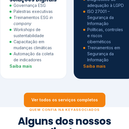
Governança ESG
adequação à LGPD
Palestras executivas
ISO 27001 –
Treinamentos ESG
in
Segurança da
company
Informação
Workshops
de
Políticas, controles
sustentabilidade
e riscos
Capacitação em
cibernéticos
mudanças climáticas
Treinamentos em
Automação da coleta
Segurança da
de indicadores
Informação
Saiba mais
Saiba mais
Ver todos os serviços completos
QUEM CONFIA NA KEYASSOCIADOS
Alguns dos nossos