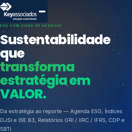
SISTEMAS DE GESTÃO OTIMIZADOS E INTEGRADOS
Conformidade que
protege seu
negócio.
Índices de Mercado
Mudanças Climáticas
Consultoria, auditoria e treinamentos em ISO 27001,
Reputação e Cadeia
ISO 27701, ISO 42001, ISO 37001, ISO 9001, ISO
Reporte Regulatório
14001, ISO 45001, ONA e PNQ — Gestão de
resíduos sólidos (PGRS/PMGRS).