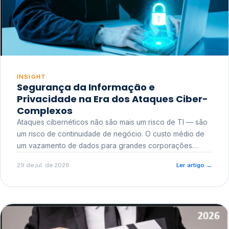
INSIGHT
Segurança da Informação e
Privacidade na Era dos Ataques Ciber-
Complexos
Ataques cibernéticos não são mais um risco de TI — são
um risco de continuidade de negócio. O custo médio de
um vazamento de dados para grandes corporações
ultrapassa a casa dos milhões, sem contar o dano
29 de jul. de 2026
Ler artigo
→
reputacional e o risco regulatório junto a órgãos como a
ANPD.