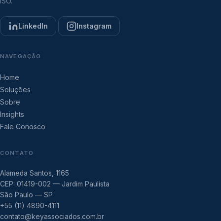
ISO.
LinkedIn
Instagram
NAVEGAÇÃO
Home
Soluções
Sobre
Insights
Fale Conosco
CONTATO
Alameda Santos, 1165
CEP: 01419-002 — Jardim Paulista
São Paulo — SP
+55 (11) 4890-4111
contato@keyassociados.com.br