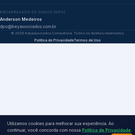
ENCARREGADO DE DADOS (DPO)
Anderson Medeiros
dpo@keyassociados.com.br
©
2026
Keyassociados Consultoria. Todos os direitos reservados.
Política de Privacidade
Termos de Uso
Utilizamos cookies para melhorar sua experiência. Ao
continuar, você concorda com nossa
Política de Privacidade
.