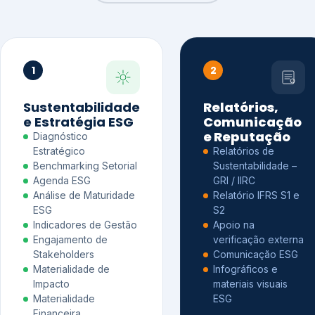
1
2
Sustentabilidade
Relatórios,
e Estratégia ESG
Comunicação
e Reputação
Diagnóstico
Estratégico
Relatórios de
Benchmarking Setorial
Sustentabilidade –
Agenda ESG
GRI / IIRC
Análise de Maturidade
Relatório IFRS S1 e
ESG
S2
Indicadores de Gestão
Apoio na
Engajamento de
verificação externa
Stakeholders
Comunicação ESG
Materialidade de
Infográficos e
Impacto
materiais visuais
Materialidade
ESG
Financeira