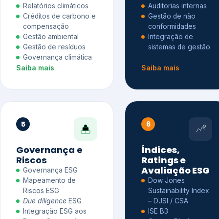
Relatórios climáticos
Auditorias internas
Créditos de carbono e
Gestão de não
compensação
conformidades
Gestão ambiental
Integração de
Gestão de resíduos
sistemas de gestão
Governança climática
Saiba mais
Saiba mais
5
6
Governança e
Índices,
Riscos
Ratings e
Avaliação ESG
Governança ESG
Mapeamento de
Dow Jones
Riscos ESG
Sustainability Index
Due diligence
ESG
– DJSI / CSA
Integração ESG aos
ISE B3