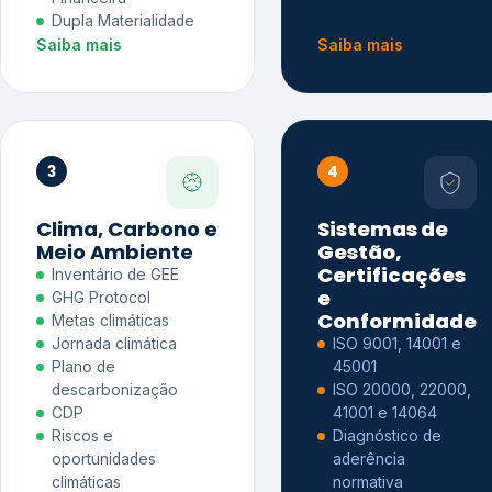
Dupla Materialidade
Saiba mais
Saiba mais
3
4
Clima, Carbono e
Sistemas de
Meio Ambiente
Gestão,
Certificações
Inventário de GEE
e
GHG Protocol
Conformidade
Metas climáticas
Jornada climática
ISO 9001, 14001 e
Plano de
45001
descarbonização
ISO 20000, 22000,
CDP
41001 e 14064
Riscos e
Diagnóstico de
oportunidades
aderência
climáticas
normativa