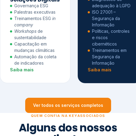
Governança ESG
adequação à LGPD
Palestras executivas
ISO 27001 –
Treinamentos ESG
in
Segurança da
company
Informação
Workshops
de
Políticas, controles
sustentabilidade
e riscos
Capacitação em
cibernéticos
mudanças climáticas
Treinamentos em
Automação da coleta
Segurança da
de indicadores
Informação
Saiba mais
Saiba mais
Ver todos os serviços completos
QUEM CONFIA NA KEYASSOCIADOS
Alguns dos nossos