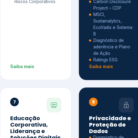
Riscos Corporativos
Carbon Disclosure
Project – CDP
MSCI,
Sustainalytics,
EcoVadis e Sistema
B
Diagnóstico de
aderência e Plano
de Ação
Ratings ESG
Saiba mais
Saiba mais
7
8
Educação
Privacidade e
Corporativa,
Proteção de
Liderança e
Dados
Soluções Digitais
Diagnóstico de