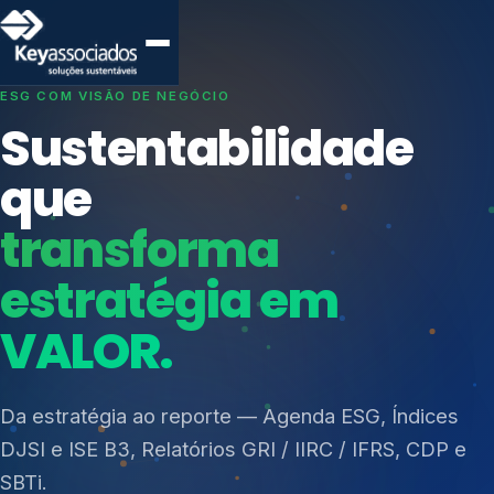
SISTEMAS DE GESTÃO OTIMIZADOS E INTEGRADOS
Conformidade que
protege seu
negócio.
Índices de Mercado
Mudanças Climáticas
Consultoria, auditoria e treinamentos em ISO 27001,
Reputação e Cadeia
ISO 27701, ISO 42001, ISO 37001, ISO 9001, ISO
Reporte Regulatório
14001, ISO 45001, ONA e PNQ — Gestão de
resíduos sólidos (PGRS/PMGRS).