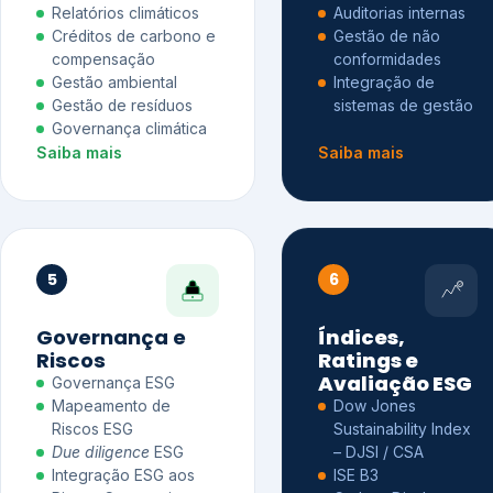
Relatórios climáticos
Auditorias internas
Créditos de carbono e
Gestão de não
compensação
conformidades
Gestão ambiental
Integração de
Gestão de resíduos
sistemas de gestão
Governança climática
Saiba mais
Saiba mais
5
6
Governança e
Índices,
Riscos
Ratings e
Avaliação ESG
Governança ESG
Mapeamento de
Dow Jones
Riscos ESG
Sustainability Index
Due diligence
ESG
– DJSI / CSA
Integração ESG aos
ISE B3