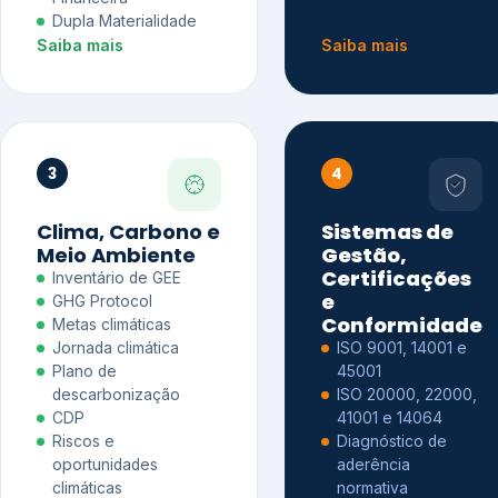
Dupla Materialidade
Saiba mais
Saiba mais
3
4
Clima, Carbono e
Sistemas de
Meio Ambiente
Gestão,
Certificações
Inventário de GEE
e
GHG Protocol
Conformidade
Metas climáticas
Jornada climática
ISO 9001, 14001 e
Plano de
45001
descarbonização
ISO 20000, 22000,
CDP
41001 e 14064
Riscos e
Diagnóstico de
oportunidades
aderência
climáticas
normativa