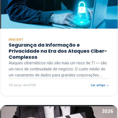
INSIGHT
Segurança da Informação e
Privacidade na Era dos Ataques Ciber-
Complexos
Ataques cibernéticos não são mais um risco de TI — são
um risco de continuidade de negócio. O custo médio de
um vazamento de dados para grandes corporações
ultrapassa a casa dos milhões, sem contar o dano
29 de jul. de 2026
Ler artigo
→
reputacional e o risco regulatório junto a órgãos como a
ANPD.