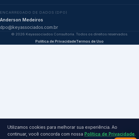
ENCARREGADO DE DADOS (DPO)
Anderson Medeiros
dpo@keyassociados.com.br
©
2026
Keyassociados Consultoria. Todos os direitos reservados.
Política de Privacidade
Termos de Uso
Utilizamos cookies para melhorar sua experiência. Ao
continuar, você concorda com nossa
Política de Privacidade
.