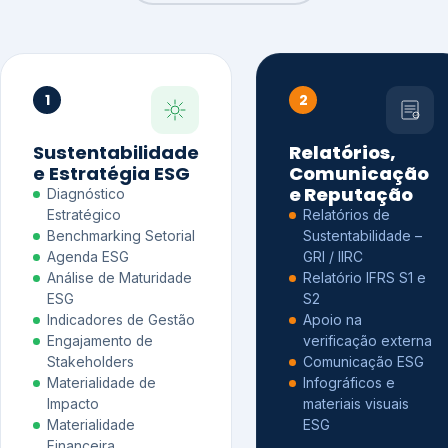
1
2
Sustentabilidade
Relatórios,
e Estratégia ESG
Comunicação
e Reputação
Diagnóstico
Estratégico
Relatórios de
Benchmarking Setorial
Sustentabilidade –
Agenda ESG
GRI / IIRC
Análise de Maturidade
Relatório IFRS S1 e
ESG
S2
Indicadores de Gestão
Apoio na
Engajamento de
verificação externa
Stakeholders
Comunicação ESG
Materialidade de
Infográficos e
Impacto
materiais visuais
Materialidade
ESG
Financeira