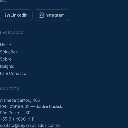
ISO.
LinkedIn
Instagram
NAVEGAÇÃO
Home
Soluções
Sobre
Insights
Fale Conosco
CONTATO
Alameda Santos, 1165
CEP: 01419-002 — Jardim Paulista
São Paulo — SP
+55 (11) 4890-4111
contato@keyassociados.com.br