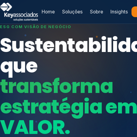
Home
Soluções
Sobre
Insights
SISTEMAS DE GESTÃO OTIMIZADOS E INTEGRADOS
Conformidad
que
protege seu
Índices de Mercado
negócio.
Mudanças Climáticas
Reputação e Cadeia
Reporte Regulatório
Consultoria, auditoria e treinamentos em ISO 2