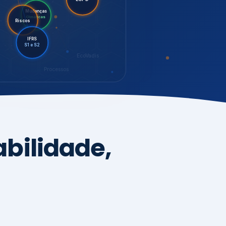
LGPD
Riscos
Mudanças
Climáticas
IFRS
S1 e S2
EcoVadis
Processos
bilidade,