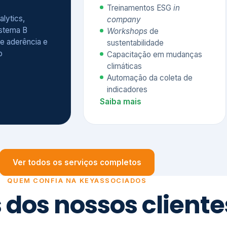
Treinamentos ESG
in
alytics,
company
istema B
Workshops
de
e aderência e
sustentabilidade
o
Capacitação em mudanças
climáticas
Automação da coleta de
indicadores
Saiba mais
Ver todos os serviços completos
QUEM CONFIA NA KEYASSOCIADOS
 dos nossos cliente