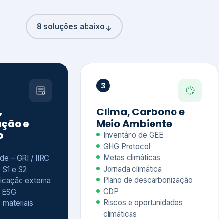
8 soluções abaixo
3
,
Clima, Carbono e
ção e
Meio Ambiente
o
Inventário de GEE
GHG Protocol
Metas climáticas
de – GRI / IIRC
Jornada climática
S S1 e S2
Plano de descarbonização
ficação externa
CDP
 ESG
Riscos e oportunidades
e materiais
climáticas