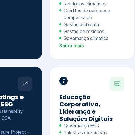
Relatórios climáticos
Créditos de carbono e
compensação
Gestão ambiental
Gestão de resíduos
Governança climática
Saiba mais
7
atings e
Educação
 ESG
Corporativa,
Liderança e
tainability
Soluções Digitais
/ CSA
Governança ESG
sure Project –
Palestras executivas