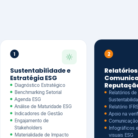
1
2
Sustentabilidade e
Relatórios
Estratégia ESG
Comunica
Reputaçã
Diagnóstico Estratégico
Benchmarking Setorial
Relatórios de
Agenda ESG
Sustentabilida
Análise de Maturidade ESG
Relatório IFR
Indicadores de Gestão
Apoio na veri
Engajamento de
Comunicação
Stakeholders
Infográficos 
Materialidade de Impacto
visuais ESG