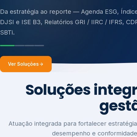
ISO 27701, ISO 42001, ISO 37001, ISO 9001, IS
14001, ISO 45001, ONA e PNQ — Gestão de re
sólidos (PGRS/PMGRS).
Ver Soluções
Soluções integ
gest
Atuação integrada para fortalecer estratégia
desempenho e conformidade