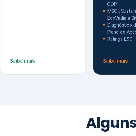
CDP
MSCI, Sustain
EcoVadis e S
Diagnóstico d
Plano de Açã
Ratings ESG
Saiba mais
Saiba mais
Alguns