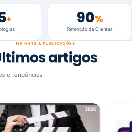
5
90
%
+
logias
Retenção de Clientes
INSIGHTS & PUBLICAÇÕES
ltimos artigos
es e tendências