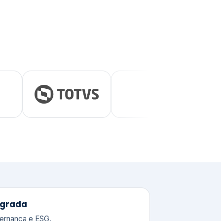
tegrada
vernança e ESG.