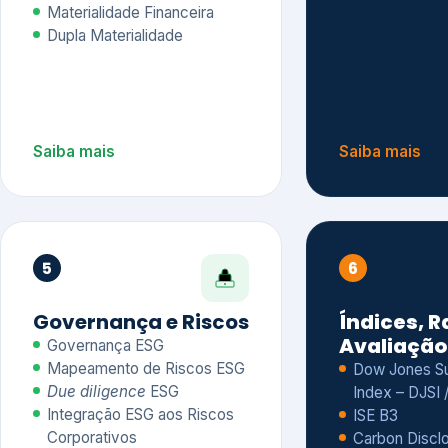
Materialidade Financeira
Dupla Materialidade
Saiba mais
Saiba mais
5
6
Governança e Riscos
Índices, R
Avaliação
Governança ESG
Mapeamento de Riscos ESG
Dow Jones Sus
Due diligence
ESG
Index – DJSI 
Integração ESG aos Riscos
ISE B3
Corporativos
Carbon Disclo