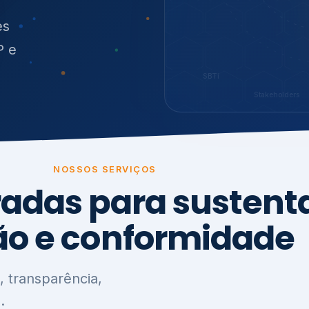
O
síduos
SBTi
Stakeholders
NOSSOS SERVIÇOS
radas para sustenta
ão e conformidade
, transparência,
.