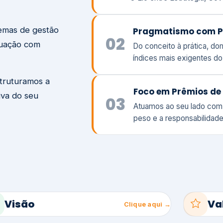
temas de gestão
Pragmatismo com P
02
tuação com
Do conceito à prática, d
índices mais exigentes d
struturamos a
Foco em Prêmios de 
iva do seu
03
Atuamos ao seu lado com
peso e a responsabilidade
Visão
Va
Clique aqui →