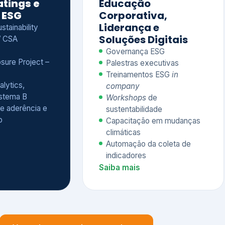
Treinamentos ESG
in
alytics,
company
istema B
Workshops
de
e aderência e
sustentabilidade
o
Capacitação em mudanças
climáticas
Automação da coleta de
indicadores
Saiba mais
Ver todos os serviços completos
QUEM CONFIA NA KEYASSOCIADOS
 dos nossos cliente