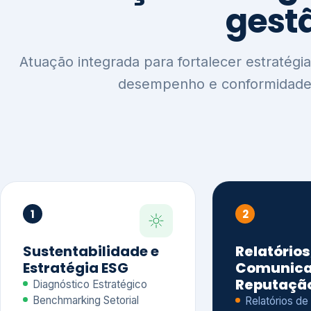
1
2
Sustentabilidade e
Relatórios
Estratégia ESG
Comunica
Reputaçã
Diagnóstico Estratégico
Benchmarking Setorial
Relatórios de
Agenda ESG
Sustentabilida
Análise de Maturidade ESG
Relatório IFR
Indicadores de Gestão
Apoio na veri
Engajamento de
Comunicação
Stakeholders
Infográficos 
Materialidade de Impacto
visuais ESG