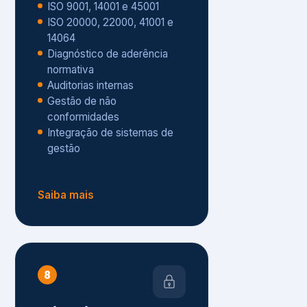
Gestão de não
conformidades
Integração de sistemas de
gestão
Saiba mais
8
Privacidade e
Proteção de Dados
Diagnóstico de adequação à
LGPD
ISO 27001 – Segurança da
Informação