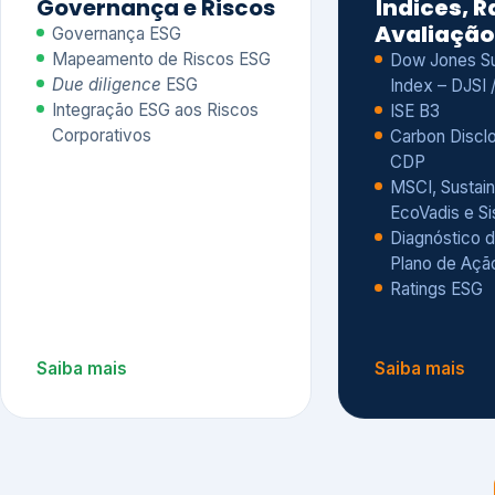
CDP
MSCI, Sustain
EcoVadis e S
Diagnóstico d
Plano de Açã
Ratings ESG
Saiba mais
Saiba mais
Alguns