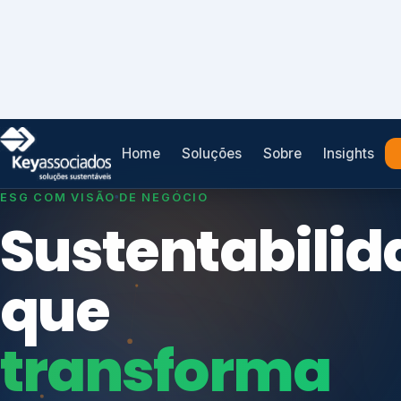
Home
Soluções
Sobre
Insights
SISTEMAS DE GESTÃO OTIMIZADOS E INTEGRADOS
Conformidad
que
protege seu
Índices de Mercado
negócio.
Mudanças Climáticas
Reputação e Cadeia
Reporte Regulatório
Consultoria, auditoria e treinamentos em ISO 2