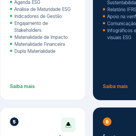
Materialidade Financeira
Dupla Materialidade
Saiba mais
Saiba mais
5
6
Governança e Riscos
Índices, R
Avaliação
Governança ESG
Mapeamento de Riscos ESG
Dow Jones Sus
Due diligence
ESG
Index – DJSI 
Integração ESG aos Riscos
ISE B3
Corporativos
Carbon Disclo