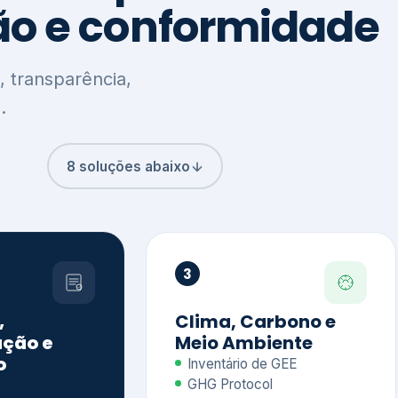
8 soluções abaixo
3
,
Clima, Carbono e
ção e
Meio Ambiente
o
Inventário de GEE
GHG Protocol
Metas climáticas
de – GRI / IIRC
Jornada climática
S S1 e S2
Plano de descarbonização
ficação externa
CDP
 ESG
Riscos e oportunidades
e materiais
climáticas