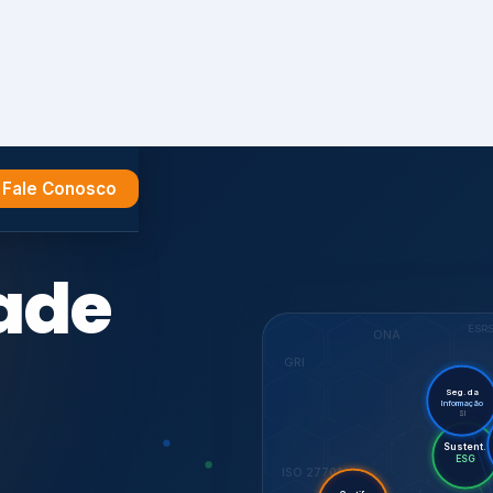
Fale Conosco
e
ESR
ONA
GRI
Seg. da
Informação
SI
Sust
Aud
ES
ISO 27701
Certif.
ISO
CDP
7001,
GHG