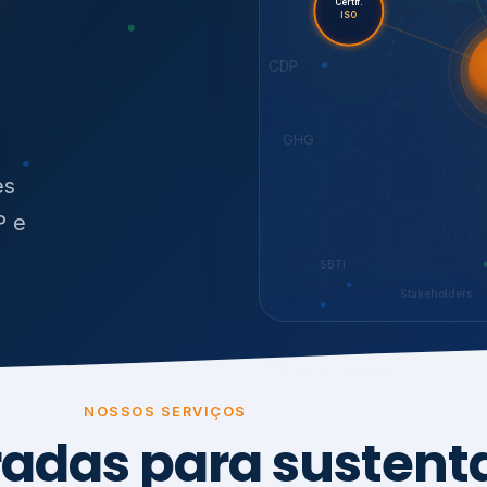
O
síduos
SBTi
Stakeholders
NOSSOS SERVIÇOS
radas para sustenta
ão e conformidade
, transparência,
.