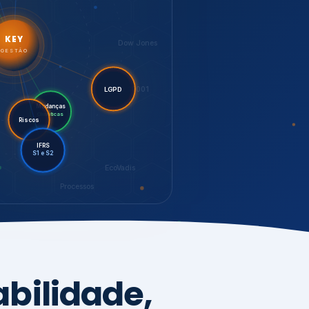
LGPD
Mudanças
Riscos
Climáticas
IFRS
S1 e S2
EcoVadis
Processos
bilidade,