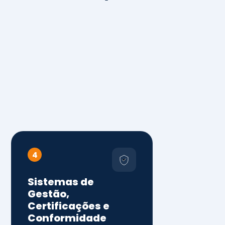
4
Sistemas de
Gestão,
Certificações e
Conformidade
ISO 9001, 14001 e 45001
ISO 20000, 22000, 41001 e
14064
Diagnóstico de aderência
normativa
Auditorias internas