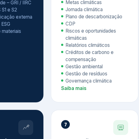
Relatórios climáticos
Créditos de carbono e
compensação
Gestão ambiental
Gestão de resíduos
Governança climática
Saiba mais
7
atings e
Educação
 ESG
Corporativa,
Liderança e
tainability
Soluções Digitais
/ CSA
Governança ESG
sure Project –
Palestras executivas