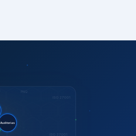
S
PNQ
ISO 27001
ent.
itorias
G
ISO 37001
KEY
Dow Jones
GESTÃO
ISO 14001