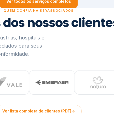
trias, hospitais e
ociados para seus
onformidade.
Ver lista completa de clientes (PDF)
Visão Holística e In
01
O Elo entre Estratégia, Go