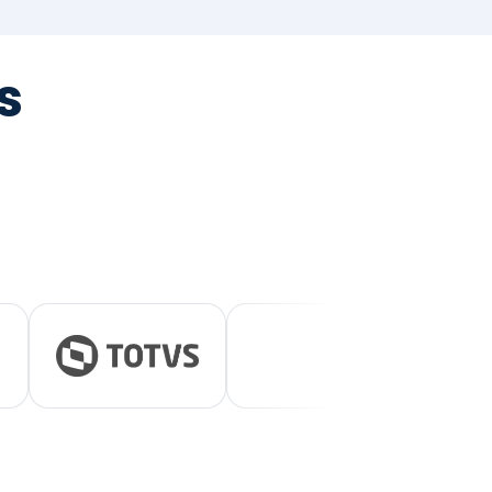
tegrada
vernança e ESG.