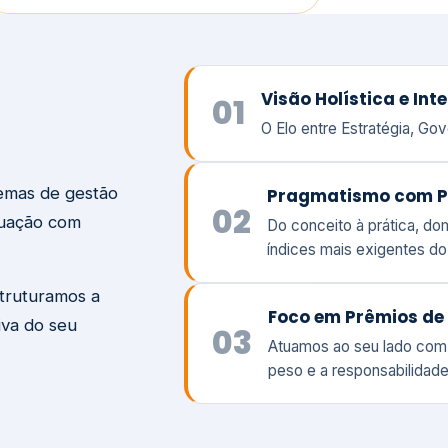
temas de gestão
Pragmatismo com P
02
tuação com
Do conceito à prática, d
índices mais exigentes d
struturamos a
Foco em Prêmios de 
iva do seu
03
Atuamos ao seu lado com
peso e a responsabilidade
Visão
Va
Clique aqui →