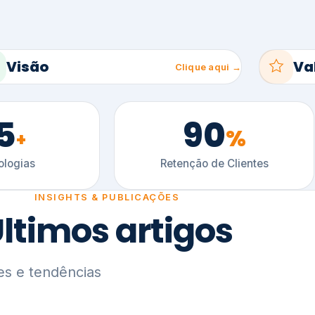
5
90
%
+
logias
Retenção de Clientes
INSIGHTS & PUBLICAÇÕES
ltimos artigos
es e tendências