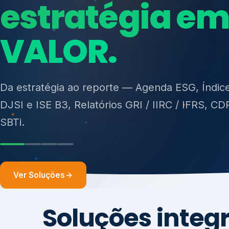
ISO 27701, ISO 42001, ISO 37001, ISO 9001, IS
14001, ISO 45001, ONA e PNQ — Gestão de re
sólidos (PGRS/PMGRS).
Ver Soluções
Soluções integ
gest
Atuação integrada para fortalecer estratégia
desempenho e conformidade