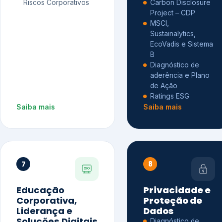
Riscos Corporativos
Carbon Disclosure
Project – CDP
MSCI,
Sustainalytics,
EcoVadis e Sistema
B
Diagnóstico de
aderência e Plano
de Ação
Ratings ESG
Saiba mais
Saiba mais
7
8
Educação
Privacidade e
Corporativa,
Proteção de
Liderança e
Dados
Soluções Digitais
Diagnóstico de