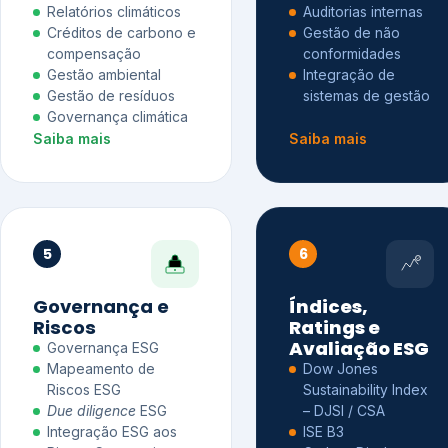
Relatórios climáticos
Auditorias internas
Créditos de carbono e
Gestão de não
compensação
conformidades
Gestão ambiental
Integração de
Gestão de resíduos
sistemas de gestão
Governança climática
Saiba mais
Saiba mais
5
6
Governança e
Índices,
Riscos
Ratings e
Avaliação ESG
Governança ESG
Mapeamento de
Dow Jones
Riscos ESG
Sustainability Index
Due diligence
ESG
– DJSI / CSA
Integração ESG aos
ISE B3