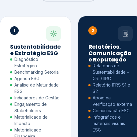
1
2
Sustentabilidade
Relatórios,
e Estratégia ESG
Comunicação
e Reputação
Diagnóstico
Estratégico
Relatórios de
Benchmarking Setorial
Sustentabilidade –
Agenda ESG
GRI / IIRC
Análise de Maturidade
Relatório IFRS S1 e
ESG
S2
Indicadores de Gestão
Apoio na
Engajamento de
verificação externa
Stakeholders
Comunicação ESG
Materialidade de
Infográficos e
Impacto
materiais visuais
Materialidade
ESG
Financeira