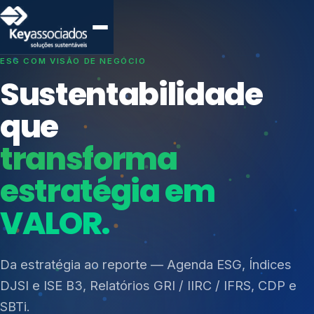
SISTEMAS DE GESTÃO OTIMIZADOS E INTEGRADOS
Conformidade que
protege seu
negócio.
Índices de Mercado
Mudanças Climáticas
Consultoria, auditoria e treinamentos em ISO 27001,
Reputação e Cadeia
ISO 27701, ISO 42001, ISO 37001, ISO 9001, ISO
Reporte Regulatório
14001, ISO 45001, ONA e PNQ — Gestão de
resíduos sólidos (PGRS/PMGRS).