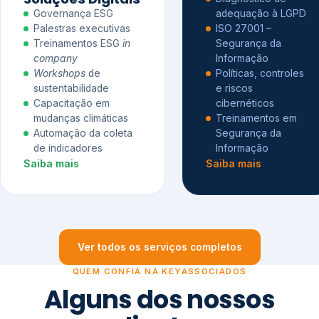
Governança ESG
adequação à LGPD
Palestras executivas
ISO 27001 –
Treinamentos ESG
in
Segurança da
company
Informação
Workshops
de
Políticas, controles
sustentabilidade
e riscos
Capacitação em
cibernéticos
mudanças climáticas
Treinamentos em
Automação da coleta
Segurança da
de indicadores
Informação
Saiba mais
Saiba mais
Ver todos os serviços completos
QUEM CONFIA NA KEYASSOCIADOS
Alguns dos nossos