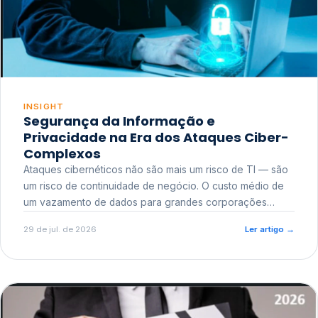
INSIGHT
Segurança da Informação e
Privacidade na Era dos Ataques Ciber-
Complexos
Ataques cibernéticos não são mais um risco de TI — são
um risco de continuidade de negócio. O custo médio de
um vazamento de dados para grandes corporações
ultrapassa a casa dos milhões, sem contar o dano
29 de jul. de 2026
Ler artigo
→
reputacional e o risco regulatório junto a órgãos como a
ANPD.