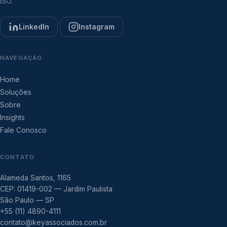
ISO.
LinkedIn
Instagram
NAVEGAÇÃO
Home
Soluções
Sobre
Insights
Fale Conosco
CONTATO
Alameda Santos, 1165
CEP: 01419-002 — Jardim Paulista
São Paulo — SP
+55 (11) 4890-4111
contato@keyassociados.com.br