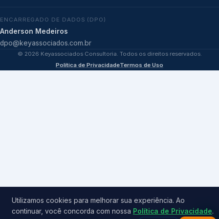
ENCARREGADO DE DADOS (DPO)
Anderson Medeiros
dpo@keyassociados.com.br
©
2026
Keyassociados Consultoria. Todos os direitos reservados.
Política de Privacidade
Termos de Uso
Utilizamos cookies para melhorar sua experiência. Ao
continuar, você concorda com nossa
Política de Privacidade
.