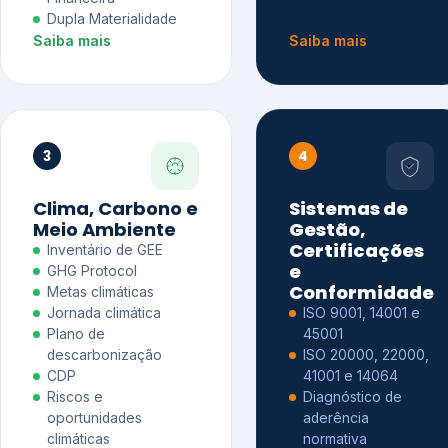
Dupla Materialidade
Saiba mais
Saiba mais
3
4
Clima, Carbono e
Sistemas de
Meio Ambiente
Gestão,
Certificações
Inventário de GEE
e
GHG Protocol
Conformidade
Metas climáticas
Jornada climática
ISO 9001, 14001 e
Plano de
45001
descarbonização
ISO 20000, 22000,
CDP
41001 e 14064
Riscos e
Diagnóstico de
oportunidades
aderência
climáticas
normativa