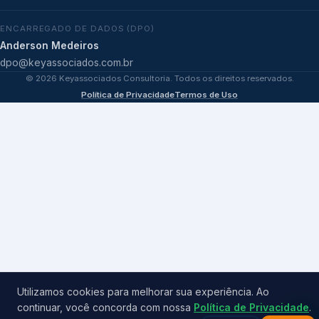
ENCARREGADO DE DADOS (DPO)
Anderson Medeiros
dpo@keyassociados.com.br
©
2026
Keyassociados Consultoria. Todos os direitos reservados.
Política de Privacidade
Termos de Uso
Utilizamos cookies para melhorar sua experiência. Ao
continuar, você concorda com nossa
Política de Privacidade
.