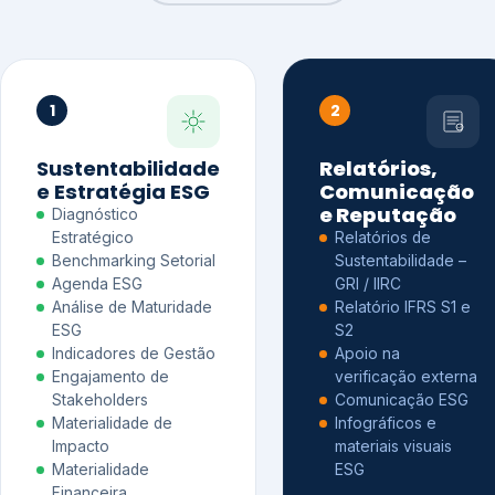
1
2
Sustentabilidade
Relatórios,
e Estratégia ESG
Comunicação
e Reputação
Diagnóstico
Estratégico
Relatórios de
Benchmarking Setorial
Sustentabilidade –
Agenda ESG
GRI / IIRC
Análise de Maturidade
Relatório IFRS S1 e
ESG
S2
Indicadores de Gestão
Apoio na
Engajamento de
verificação externa
Stakeholders
Comunicação ESG
Materialidade de
Infográficos e
Impacto
materiais visuais
Materialidade
ESG
Financeira