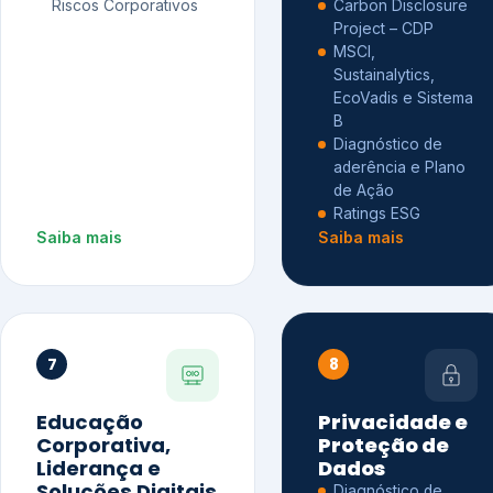
Riscos Corporativos
Carbon Disclosure
Project – CDP
MSCI,
Sustainalytics,
EcoVadis e Sistema
B
Diagnóstico de
aderência e Plano
de Ação
Ratings ESG
Saiba mais
Saiba mais
7
8
Educação
Privacidade e
Corporativa,
Proteção de
Liderança e
Dados
Soluções Digitais
Diagnóstico de