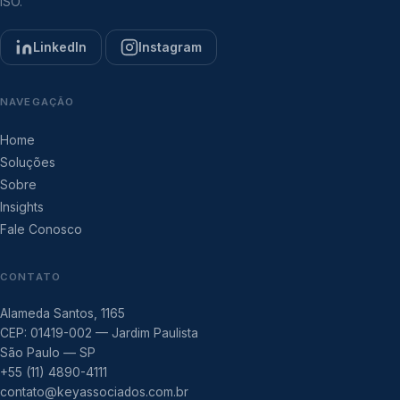
ISO.
LinkedIn
Instagram
NAVEGAÇÃO
Home
Soluções
Sobre
Insights
Fale Conosco
CONTATO
Alameda Santos, 1165
CEP: 01419-002 — Jardim Paulista
São Paulo — SP
+55 (11) 4890-4111
contato@keyassociados.com.br