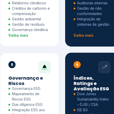
Relatórios climáticos
Auditorias internas
Créditos de carbono e
Gestão de não
compensação
conformidades
Gestão ambiental
Integração de
Gestão de resíduos
sistemas de gestão
Governança climática
Saiba mais
Saiba mais
5
6
Governança e
Índices,
Riscos
Ratings e
Avaliação ESG
Governança ESG
Mapeamento de
Dow Jones
Riscos ESG
Sustainability Index
Due diligence
ESG
– DJSI / CSA
Integração ESG aos
ISE B3