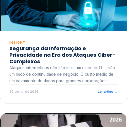
INSIGHT
Segurança da Informação e
Privacidade na Era dos Ataques Ciber-
Complexos
Ataques cibernéticos não são mais um risco de TI — são
um risco de continuidade de negócio. O custo médio de
um vazamento de dados para grandes corporações
ultrapassa a casa dos milhões, sem contar o dano
29 de jul. de 2026
Ler artigo
→
reputacional e o risco regulatório junto a órgãos como a
ANPD.