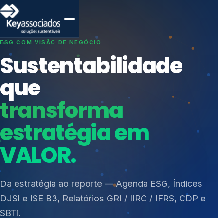
SISTEMAS DE GESTÃO OTIMIZADOS E INTEGRADOS
Conformidade que
protege seu
negócio.
Índices de Mercado
Mudanças Climáticas
Consultoria, auditoria e treinamentos em ISO 27001,
Reputação e Cadeia
ISO 27701, ISO 42001, ISO 37001, ISO 9001, ISO
Reporte Regulatório
14001, ISO 45001, ONA e PNQ — Gestão de
resíduos sólidos (PGRS/PMGRS).