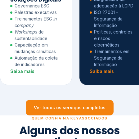
Governança ESG
adequação à LGPD
Palestras executivas
ISO 27001 –
Treinamentos ESG
in
Segurança da
company
Informação
Workshops
de
Políticas, controles
sustentabilidade
e riscos
Capacitação em
cibernéticos
mudanças climáticas
Treinamentos em
Automação da coleta
Segurança da
de indicadores
Informação
Saiba mais
Saiba mais
Ver todos os serviços completos
QUEM CONFIA NA KEYASSOCIADOS
Alguns dos nossos