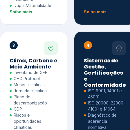
Dupla Materialidade
Saiba mais
Saiba mais
3
4
Clima, Carbono e
Sistemas de
Meio Ambiente
Gestão,
Certificações
Inventário de GEE
e
GHG Protocol
Conformidade
Metas climáticas
Jornada climática
ISO 9001, 14001 e
Plano de
45001
descarbonização
ISO 20000, 22000,
CDP
41001 e 14064
Riscos e
Diagnóstico de
oportunidades
aderência
climáticas
normativa