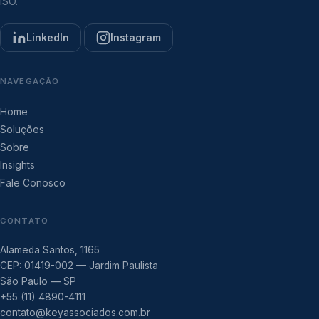
ISO.
LinkedIn
Instagram
NAVEGAÇÃO
Home
Soluções
Sobre
Insights
Fale Conosco
CONTATO
Alameda Santos, 1165
CEP: 01419-002 — Jardim Paulista
São Paulo — SP
+55 (11) 4890-4111
contato@keyassociados.com.br