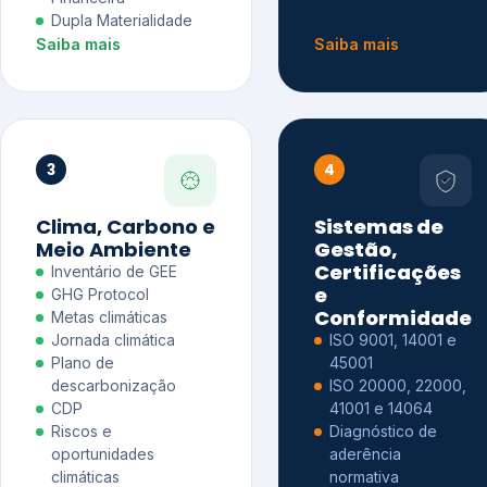
Dupla Materialidade
Saiba mais
Saiba mais
3
4
Clima, Carbono e
Sistemas de
Meio Ambiente
Gestão,
Certificações
Inventário de GEE
e
GHG Protocol
Conformidade
Metas climáticas
Jornada climática
ISO 9001, 14001 e
Plano de
45001
descarbonização
ISO 20000, 22000,
CDP
41001 e 14064
Riscos e
Diagnóstico de
oportunidades
aderência
climáticas
normativa