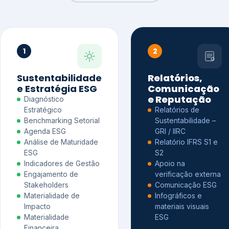
1
2
Sustentabilidade
Relatórios,
e Estratégia ESG
Comunicação
e Reputação
Diagnóstico
Estratégico
Relatórios de
Benchmarking Setorial
Sustentabilidade –
Agenda ESG
GRI / IIRC
Análise de Maturidade
Relatório IFRS S1 e
ESG
S2
Indicadores de Gestão
Apoio na
Engajamento de
verificação externa
Stakeholders
Comunicação ESG
Materialidade de
Infográficos e
Impacto
materiais visuais
Materialidade
ESG
Financeira