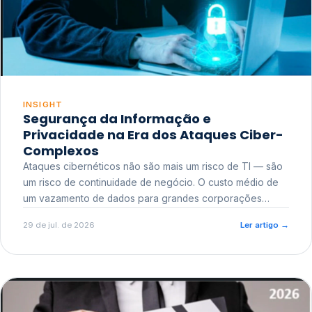
INSIGHT
Segurança da Informação e
Privacidade na Era dos Ataques Ciber-
Complexos
Ataques cibernéticos não são mais um risco de TI — são
um risco de continuidade de negócio. O custo médio de
um vazamento de dados para grandes corporações
ultrapassa a casa dos milhões, sem contar o dano
29 de jul. de 2026
Ler artigo
→
reputacional e o risco regulatório junto a órgãos como a
ANPD.