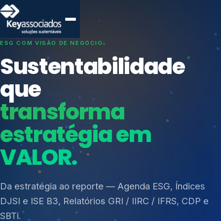
SISTEMAS DE GESTÃO OTIMIZADOS E INTEGRADOS
Conformidade que
protege seu
negócio.
Índices de Mercado
Mudanças Climáticas
Consultoria, auditoria e treinamentos em ISO 27001,
Reputação e Cadeia
ISO 27701, ISO 42001, ISO 37001, ISO 9001, ISO
Reporte Regulatório
14001, ISO 45001, ONA e PNQ — Gestão de
resíduos sólidos (PGRS/PMGRS).