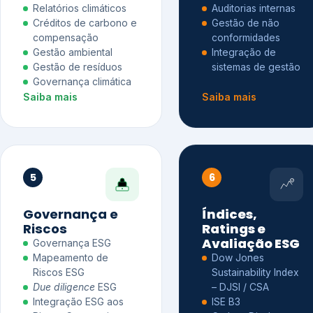
Relatórios climáticos
Auditorias internas
Créditos de carbono e
Gestão de não
compensação
conformidades
Gestão ambiental
Integração de
Gestão de resíduos
sistemas de gestão
Governança climática
Saiba mais
Saiba mais
5
6
Governança e
Índices,
Riscos
Ratings e
Avaliação ESG
Governança ESG
Mapeamento de
Dow Jones
Riscos ESG
Sustainability Index
Due diligence
ESG
– DJSI / CSA
Integração ESG aos
ISE B3