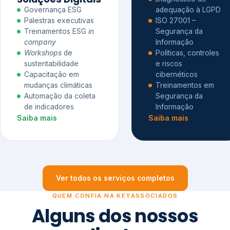
Governança ESG
adequação à LGPD
Palestras executivas
ISO 27001 –
Treinamentos ESG
in
Segurança da
company
Informação
Workshops
de
Políticas, controles
sustentabilidade
e riscos
Capacitação em
cibernéticos
mudanças climáticas
Treinamentos em
Automação da coleta
Segurança da
de indicadores
Informação
Saiba mais
Saiba mais
Ver todos os serviços completos
QUEM CONFIA NA KEYASSOCIADOS
Alguns dos nossos