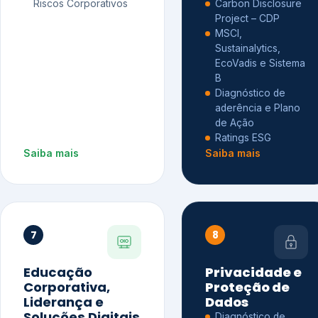
Riscos Corporativos
Carbon Disclosure
Project – CDP
MSCI,
Sustainalytics,
EcoVadis e Sistema
B
Diagnóstico de
aderência e Plano
de Ação
Ratings ESG
Saiba mais
Saiba mais
7
8
Educação
Privacidade e
Corporativa,
Proteção de
Liderança e
Dados
Soluções Digitais
Diagnóstico de