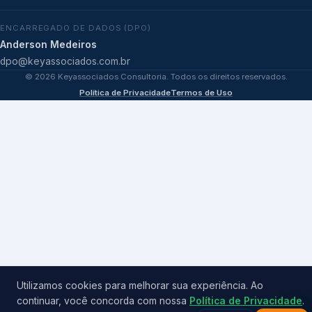
ENCARREGADO DE DADOS (DPO)
Anderson Medeiros
dpo@keyassociados.com.br
©
2026
Keyassociados Consultoria. Todos os direitos reservados.
Política de Privacidade
Termos de Uso
Utilizamos cookies para melhorar sua experiência. Ao
continuar, você concorda com nossa
Política de Privacidade
.