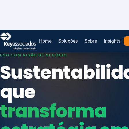
Home
Soluções
Sobre
Insights
SISTEMAS DE GESTÃO OTIMIZADOS E INTEGRADOS
Conformidad
que
protege seu
Índices de Mercado
negócio.
Mudanças Climáticas
Reputação e Cadeia
Reporte Regulatório
Consultoria, auditoria e treinamentos em ISO 2