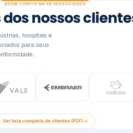
trias, hospitais e
ociados para seus
onformidade.
Ver lista completa de clientes (PDF)
Visão Holística e In
01
O Elo entre Estratégia, Go