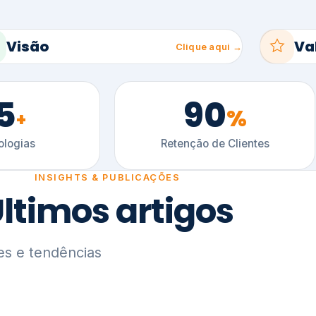
5
90
%
+
logias
Retenção de Clientes
INSIGHTS & PUBLICAÇÕES
ltimos artigos
es e tendências