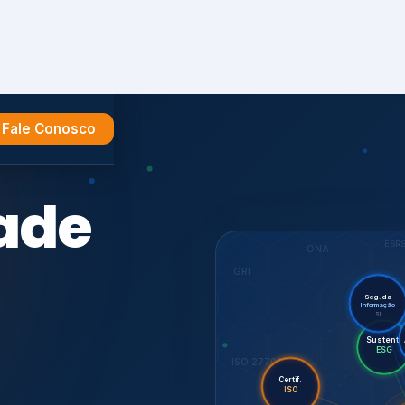
Fale Conosco
e
ESR
ONA
GRI
Seg. da
Informação
SI
Sus
Audi
Certif.
ISO 27701
ISO
CDP
7001,
GHG