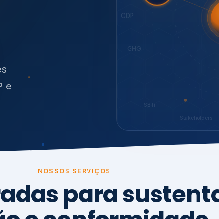
O
síduos
SBTi
Stakeholders
NOSSOS SERVIÇOS
radas para sustenta
ão e conformidade
, transparência,
.