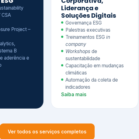
Treinamentos ESG
in
alytics,
company
istema B
Workshops
de
e aderência e
sustentabilidade
o
Capacitação em mudanças
climáticas
Automação da coleta de
indicadores
Saiba mais
Ver todos os serviços completos
QUEM CONFIA NA KEYASSOCIADOS
 dos nossos cliente