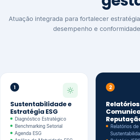
1
2
Sustentabilidade e
Relatórios
Estratégia ESG
Comunica
Reputaçã
Diagnóstico Estratégico
Benchmarking Setorial
Relatórios de
Agenda ESG
Sustentabilida
Análise de Maturidade ESG
Relatório IFR
Indicadores de Gestão
Apoio na veri
Engajamento de
Comunicação
Stakeholders
Infográficos 
Materialidade de Impacto
visuais ESG