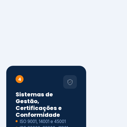
4
Sistemas de
Gestão,
Certificações e
Conformidade
ISO 9001, 14001 e 45001
ISO 20000, 22000, 41001 e
14064
Diagnóstico de aderência
normativa
Auditorias internas