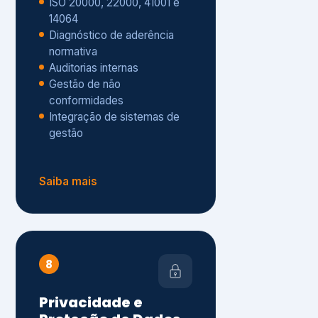
Gestão de não
conformidades
Integração de sistemas de
gestão
Saiba mais
8
Privacidade e
Proteção de Dados
Diagnóstico de adequação à
LGPD
ISO 27001 – Segurança da
Informação