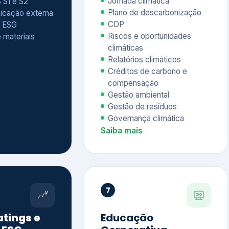
Relatórios climáticos
Créditos de carbono e
compensação
Gestão ambiental
Gestão de resíduos
Governança climática
Saiba mais
7
atings e
Educação
 ESG
Corporativa,
Liderança e
tainability
Soluções Digitais
/ CSA
Governança ESG
sure Project –
Palestras executivas