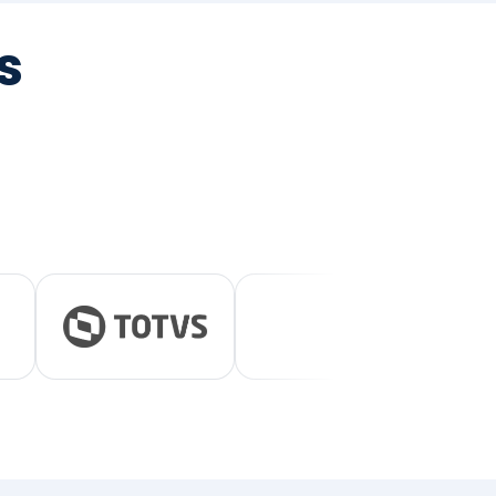
tegrada
vernança e ESG.