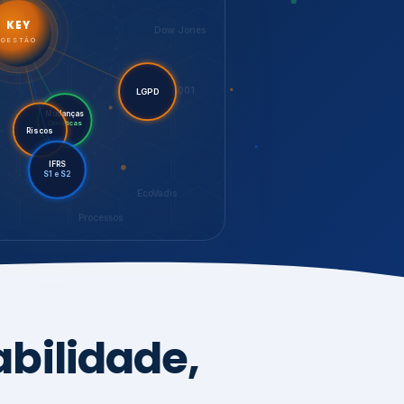
LGPD
Riscos
Mudanças
Climáticas
IFRS
S1 e S2
EcoVadis
Processos
bilidade,