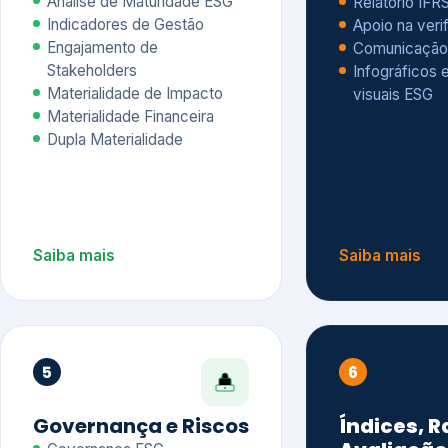
Materialidade Financeira
Dupla Materialidade
Saiba mais
Saiba mais
5
6
Governança e Riscos
Índices, R
Avaliação
Governança ESG
Mapeamento de Riscos ESG
Dow Jones Sus
Due diligence
ESG
Index – DJSI 
Integração ESG aos Riscos
ISE B3
Corporativos
Carbon Disclo