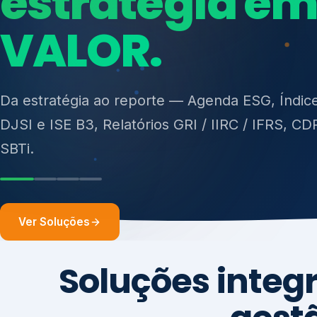
ISO 27701, ISO 42001, ISO 37001, ISO 9001, IS
14001, ISO 45001, ONA e PNQ — Gestão de re
sólidos (PGRS/PMGRS).
Ver Soluções
Soluções integ
gest
Atuação integrada para fortalecer estratégia
desempenho e conformidade