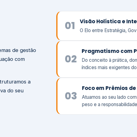
temas de gestão
Pragmatismo com P
02
tuação com
Do conceito à prática, d
índices mais exigentes d
struturamos a
Foco em Prêmios de 
iva do seu
03
Atuamos ao seu lado com
peso e a responsabilidade
Visão
Va
Clique aqui →