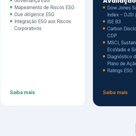
CDP
MSCI, Sustain
EcoVadis e S
Diagnóstico d
Plano de Açã
Ratings ESG
Saiba mais
Saiba mais
Alguns