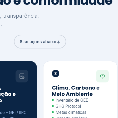
8 soluções abaixo
3
,
Clima, Carbono e
ção e
Meio Ambiente
o
Inventário de GEE
GHG Protocol
Metas climáticas
de – GRI / IIRC
Jornada climática
S S1 e S2
Plano de descarbonização
ficação externa
CDP
 ESG
Riscos e oportunidades
e materiais
climáticas