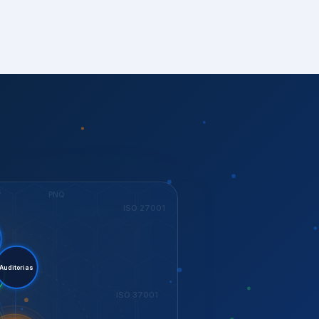
S
PNQ
ISO 27001
tent.
torias
ESG
ISO 37001
KEY
Dow Jones
GESTÃO
ISO 14001