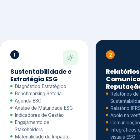
1
2
Sustentabilidade e
Relatórios
Estratégia ESG
Comunica
Reputaçã
Diagnóstico Estratégico
Benchmarking Setorial
Relatórios de
Agenda ESG
Sustentabilida
Análise de Maturidade ESG
Relatório IFR
Indicadores de Gestão
Apoio na veri
Engajamento de
Comunicação
Stakeholders
Infográficos 
Materialidade de Impacto
visuais ESG