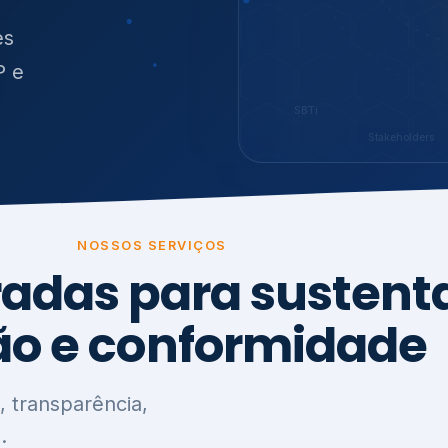
O
síduos
es
P e
SBTi
Stakeholders
NOSSOS SERVIÇOS
radas para sustenta
ão e conformidade
, transparência,
.