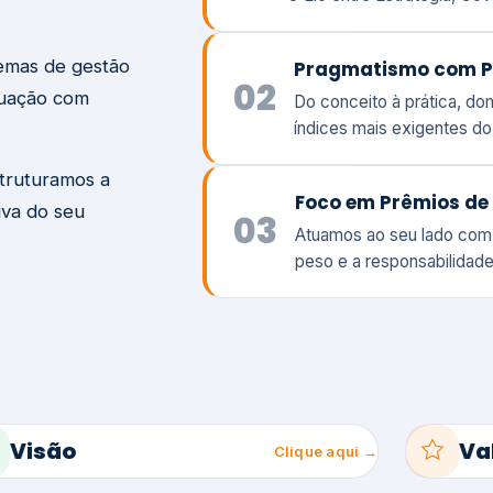
temas de gestão
Pragmatismo com P
02
tuação com
Do conceito à prática, d
índices mais exigentes d
struturamos a
Foco em Prêmios de 
iva do seu
03
Atuamos ao seu lado com
peso e a responsabilidade
Visão
Va
Clique aqui →