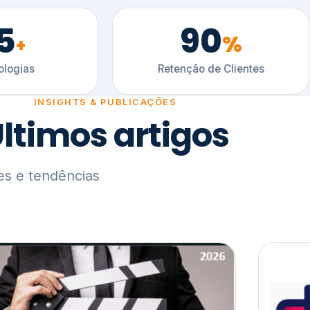
5
90
%
+
logias
Retenção de Clientes
INSIGHTS & PUBLICAÇÕES
ltimos artigos
es e tendências