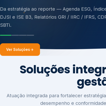
ISO 27701, ISO 42001, ISO 37001, ISO 9001, IS
14001, ISO 45001, ONA e PNQ — Gestão de re
Da estratégia ao reporte — Agenda ESG, Índic
sólidos (PGRS/PMGRS).
DJSI e ISE B3, Relatórios GRI / IIRC / IFRS, CD
SBTi.
Ver Soluções
Soluções integ
gest
Atuação integrada para fortalecer estratégia
desempenho e conformidade