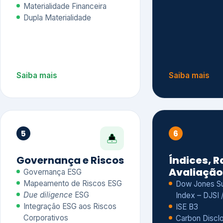
Materialidade Financeira
Dupla Materialidade
Saiba mais
Saiba mais
5
6
Governança e Riscos
Índices, R
Avaliação
Governança ESG
Mapeamento de Riscos ESG
Dow Jones Sus
Due diligence
ESG
Index – DJSI 
Integração ESG aos Riscos
ISE B3
Corporativos
Carbon Disclo