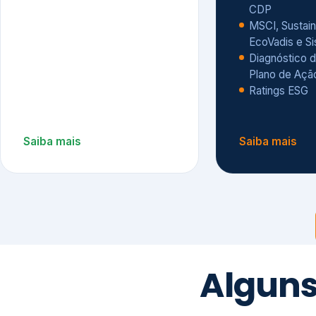
CDP
MSCI, Sustain
EcoVadis e S
Diagnóstico d
Plano de Açã
Ratings ESG
Saiba mais
Saiba mais
Alguns