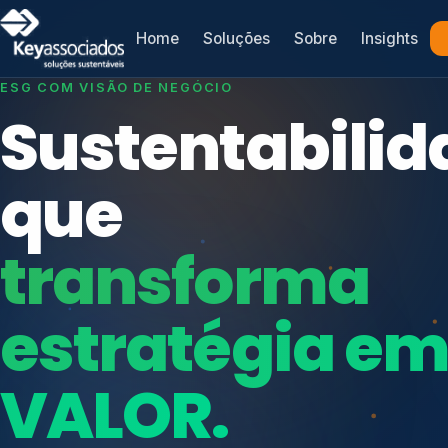
Home
Soluções
Sobre
Insights
SISTEMAS DE GESTÃO OTIMIZADOS E INTEGRADOS
ESG COM VISÃO DE NEGÓCIO
Conformidad
Sustentabilid
que
que
protege seu
transforma
Índices de Mercado
negócio.
Mudanças Climáticas
estratégia e
Reputação e Cadeia
Reporte Regulatório
VALOR.
Consultoria, auditoria e treinamentos em ISO 2