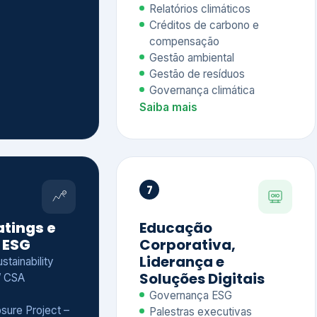
Relatórios climáticos
Créditos de carbono e
compensação
Gestão ambiental
Gestão de resíduos
Governança climática
Saiba mais
7
atings e
Educação
 ESG
Corporativa,
Liderança e
tainability
Soluções Digitais
/ CSA
Governança ESG
sure Project –
Palestras executivas