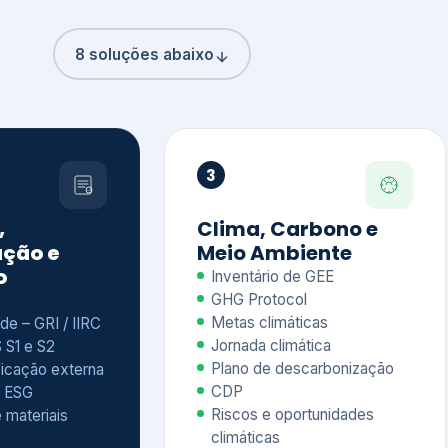
8 soluções abaixo
3
,
Clima, Carbono e
ção e
Meio Ambiente
o
Inventário de GEE
GHG Protocol
Metas climáticas
de – GRI / IIRC
Jornada climática
S S1 e S2
Plano de descarbonização
ficação externa
CDP
 ESG
Riscos e oportunidades
e materiais
climáticas