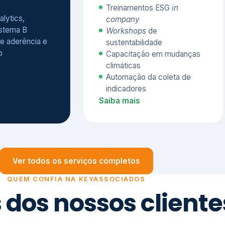
Treinamentos ESG
in
alytics,
company
istema B
Workshops
de
e aderência e
sustentabilidade
o
Capacitação em mudanças
climáticas
Automação da coleta de
indicadores
Saiba mais
Ver todos os serviços completos
QUEM CONFIA NA KEYASSOCIADOS
 dos nossos cliente