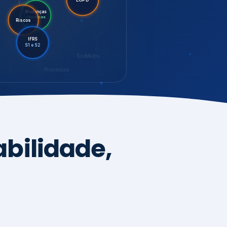
LGPD
Mudanças
Riscos
Climáticas
IFRS
S1 e S2
EcoVadis
Processos
bilidade,