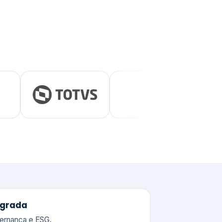
tegrada
vernança e ESG.