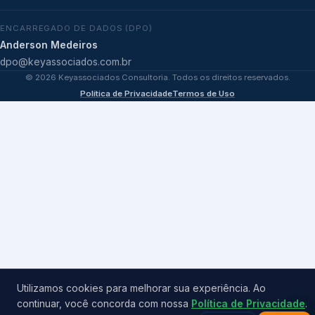
ENCARREGADO DE DADOS (DPO)
Anderson Medeiros
dpo@keyassociados.com.br
©
2026
Keyassociados Consultoria. Todos os direitos reservados.
Política de Privacidade
Termos de Uso
Utilizamos cookies para melhorar sua experiência. Ao
continuar, você concorda com nossa
Política de Privacidade
.