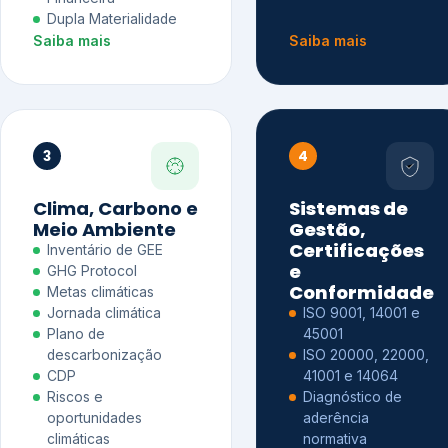
Dupla Materialidade
Saiba mais
Saiba mais
3
4
Clima, Carbono e
Sistemas de
Meio Ambiente
Gestão,
Certificações
Inventário de GEE
e
GHG Protocol
Conformidade
Metas climáticas
Jornada climática
ISO 9001, 14001 e
Plano de
45001
descarbonização
ISO 20000, 22000,
CDP
41001 e 14064
Riscos e
Diagnóstico de
oportunidades
aderência
climáticas
normativa