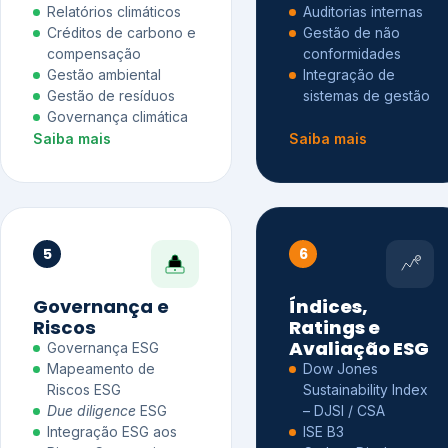
Relatórios climáticos
Auditorias internas
Créditos de carbono e
Gestão de não
compensação
conformidades
Gestão ambiental
Integração de
Gestão de resíduos
sistemas de gestão
Governança climática
Saiba mais
Saiba mais
5
6
Governança e
Índices,
Riscos
Ratings e
Avaliação ESG
Governança ESG
Mapeamento de
Dow Jones
Riscos ESG
Sustainability Index
Due diligence
ESG
– DJSI / CSA
Integração ESG aos
ISE B3