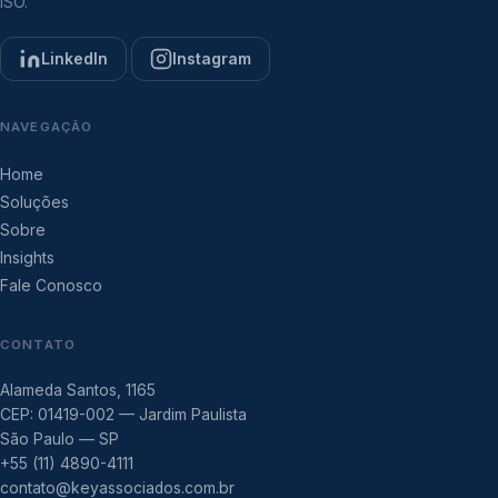
ISO.
LinkedIn
Instagram
NAVEGAÇÃO
Home
Soluções
Sobre
Insights
Fale Conosco
CONTATO
Alameda Santos, 1165
CEP: 01419-002 — Jardim Paulista
São Paulo — SP
+55 (11) 4890-4111
contato@keyassociados.com.br