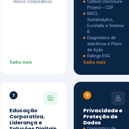
Riscos Corporativos
Carbon Disclosure
Project – CDP
MSCI,
Sustainalytics,
EcoVadis e Sistema
B
Diagnóstico de
aderência e Plano
de Ação
Ratings ESG
Saiba mais
Saiba mais
7
8
Educação
Privacidade e
Corporativa,
Proteção de
Liderança e
Dados
Soluções Digitais
Diagnóstico de