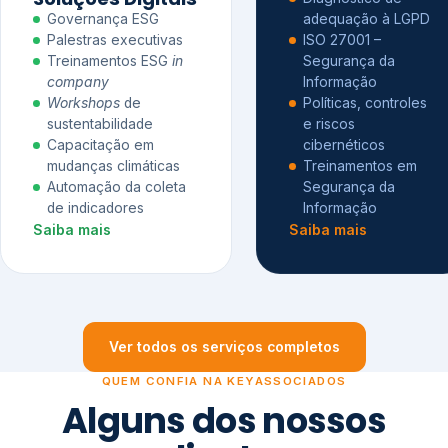
Governança ESG
adequação à LGPD
Palestras executivas
ISO 27001 –
Treinamentos ESG
in
Segurança da
company
Informação
Workshops
de
Políticas, controles
sustentabilidade
e riscos
Capacitação em
cibernéticos
mudanças climáticas
Treinamentos em
Automação da coleta
Segurança da
de indicadores
Informação
Saiba mais
Saiba mais
Ver todos os serviços completos
QUEM CONFIA NA KEYASSOCIADOS
Alguns dos nossos