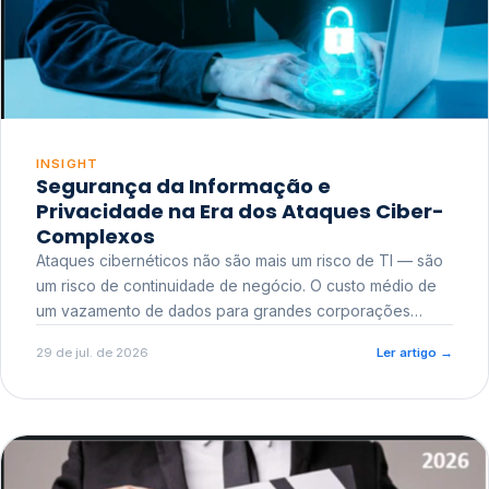
INSIGHT
Segurança da Informação e
Privacidade na Era dos Ataques Ciber-
Complexos
Ataques cibernéticos não são mais um risco de TI — são
um risco de continuidade de negócio. O custo médio de
um vazamento de dados para grandes corporações
ultrapassa a casa dos milhões, sem contar o dano
29 de jul. de 2026
Ler artigo
→
reputacional e o risco regulatório junto a órgãos como a
ANPD.