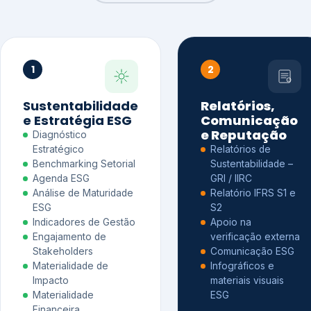
1
2
Sustentabilidade
Relatórios,
e Estratégia ESG
Comunicação
e Reputação
Diagnóstico
Estratégico
Relatórios de
Benchmarking Setorial
Sustentabilidade –
Agenda ESG
GRI / IIRC
Análise de Maturidade
Relatório IFRS S1 e
ESG
S2
Indicadores de Gestão
Apoio na
Engajamento de
verificação externa
Stakeholders
Comunicação ESG
Materialidade de
Infográficos e
Impacto
materiais visuais
Materialidade
ESG
Financeira