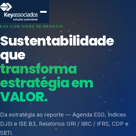
SISTEMAS DE GESTÃO OTIMIZADOS E INTEGRADOS
Conformidade que
protege seu
negócio.
Índices de Mercado
Mudanças Climáticas
Consultoria, auditoria e treinamentos em ISO 27001,
Reputação e Cadeia
ISO 27701, ISO 42001, ISO 37001, ISO 9001, ISO
Reporte Regulatório
14001, ISO 45001, ONA e PNQ — Gestão de
resíduos sólidos (PGRS/PMGRS).