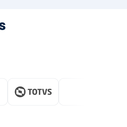
tegrada
vernança e ESG.