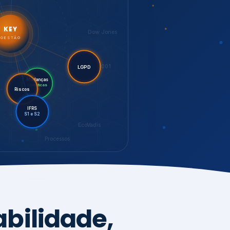
LGPD
Mudanças
Riscos
Climáticas
IFRS
S1 e S2
EcoVadis
Processos
bilidade,