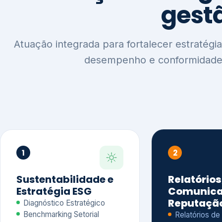
1
2
Sustentabilidade e
Relatórios
Estratégia ESG
Comunica
Reputaçã
Diagnóstico Estratégico
Benchmarking Setorial
Relatórios de
Agenda ESG
Sustentabilida
Análise de Maturidade ESG
Relatório IFR
Indicadores de Gestão
Apoio na veri
Engajamento de
Comunicação
Stakeholders
Infográficos 
Materialidade de Impacto
visuais ESG