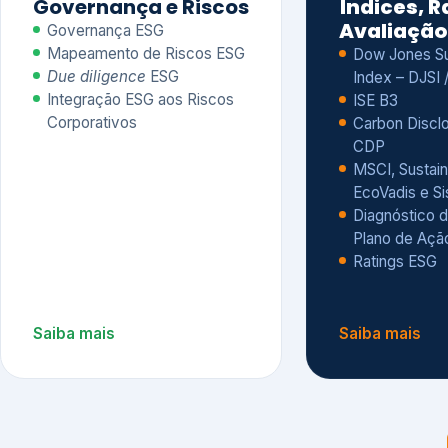
CDP
MSCI, Sustain
EcoVadis e S
Diagnóstico d
Plano de Açã
Ratings ESG
Saiba mais
Saiba mais
Alguns