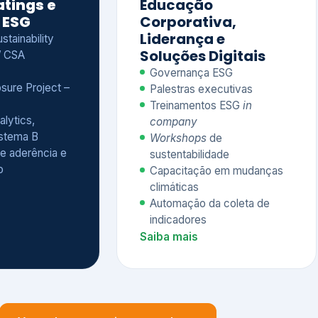
Treinamentos ESG
in
alytics,
company
istema B
Workshops
de
e aderência e
sustentabilidade
o
Capacitação em mudanças
climáticas
Automação da coleta de
indicadores
Saiba mais
Ver todos os serviços completos
QUEM CONFIA NA KEYASSOCIADOS
 dos nossos cliente