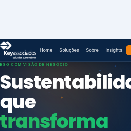
Home
Soluções
Sobre
Insights
SISTEMAS DE GESTÃO OTIMIZADOS E INTEGRADOS
Conformidad
que
protege seu
Índices de Mercado
negócio.
Mudanças Climáticas
Reputação e Cadeia
Reporte Regulatório
Consultoria, auditoria e treinamentos em ISO 2