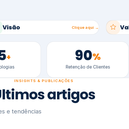
5
90
%
+
logias
Retenção de Clientes
INSIGHTS & PUBLICAÇÕES
ltimos artigos
es e tendências