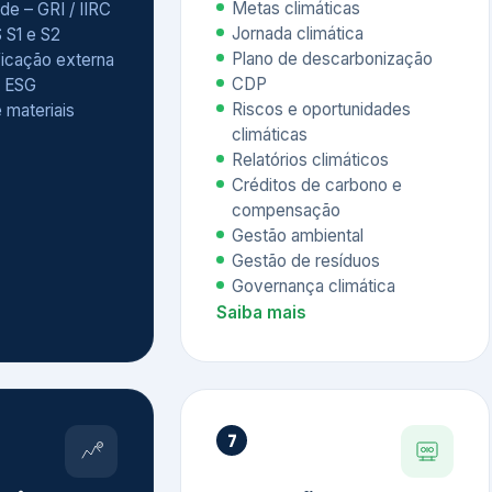
Relatórios climáticos
Créditos de carbono e
compensação
Gestão ambiental
Gestão de resíduos
Governança climática
Saiba mais
7
atings e
Educação
 ESG
Corporativa,
Liderança e
tainability
Soluções Digitais
/ CSA
Governança ESG
sure Project –
Palestras executivas