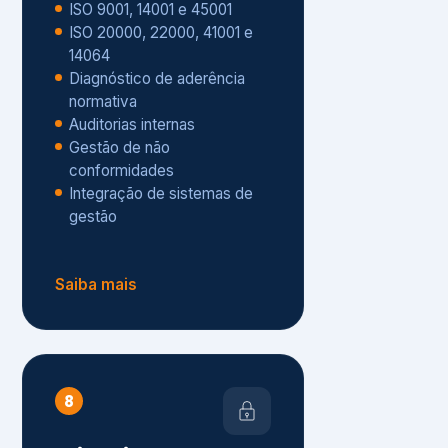
Gestão de não
conformidades
Integração de sistemas de
gestão
Saiba mais
8
Privacidade e
Proteção de Dados
Diagnóstico de adequação à
LGPD
ISO 27001 – Segurança da
Informação