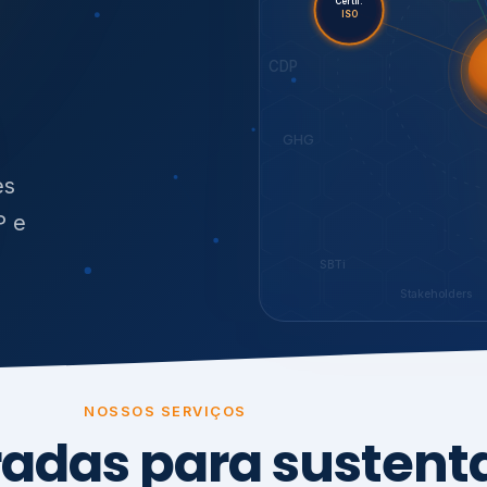
O
síduos
SBTi
Stakeholders
NOSSOS SERVIÇOS
radas para sustenta
ão e conformidade
, transparência,
.