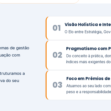
temas de gestão
Pragmatismo com P
02
tuação com
Do conceito à prática, d
índices mais exigentes d
struturamos a
Foco em Prêmios de 
iva do seu
03
Atuamos ao seu lado com
peso e a responsabilidade
Visão
Va
Clique aqui →