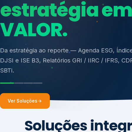
ISO 27701, ISO 42001, ISO 37001, ISO 9001, IS
14001, ISO 45001, ONA e PNQ — Gestão de re
sólidos (PGRS/PMGRS).
Ver Soluções
Soluções integ
gest
Atuação integrada para fortalecer estratégia
desempenho e conformidade