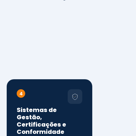
4
Sistemas de
Gestão,
Certificações e
Conformidade
ISO 9001, 14001 e 45001
ISO 20000, 22000, 41001 e
14064
Diagnóstico de aderência
normativa
Auditorias internas