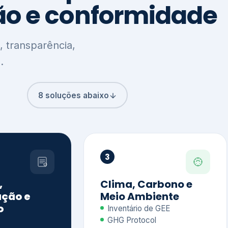
8 soluções abaixo
3
,
Clima, Carbono e
ção e
Meio Ambiente
o
Inventário de GEE
GHG Protocol
Metas climáticas
de – GRI / IIRC
Jornada climática
S S1 e S2
Plano de descarbonização
ficação externa
CDP
 ESG
Riscos e oportunidades
e materiais
climáticas