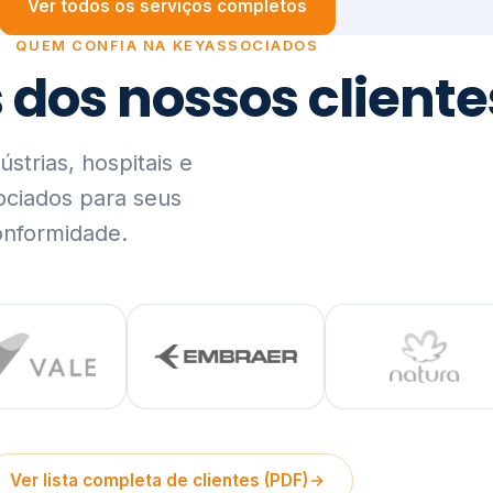
trias, hospitais e
ociados para seus
onformidade.
Ver lista completa de clientes (PDF)
Visão Holística e In
01
O Elo entre Estratégia, Go