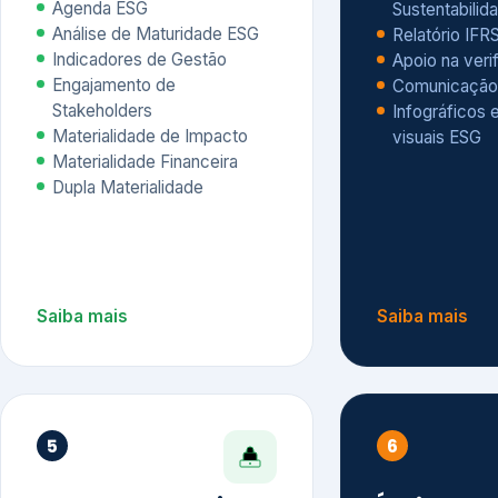
Materialidade Financeira
Dupla Materialidade
Saiba mais
Saiba mais
5
6
Governança e Riscos
Índices, R
Avaliação
Governança ESG
Mapeamento de Riscos ESG
Dow Jones Sus
Due diligence
ESG
Index – DJSI 
Integração ESG aos Riscos
ISE B3
Corporativos
Carbon Disclo