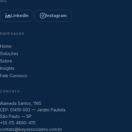
ISO.
LinkedIn
Instagram
NAVEGAÇÃO
Home
Soluções
Sobre
Insights
Fale Conosco
CONTATO
Alameda Santos, 1165
CEP: 01419-002 — Jardim Paulista
São Paulo — SP
+55 (11) 4890-4111
contato@keyassociados.com.br