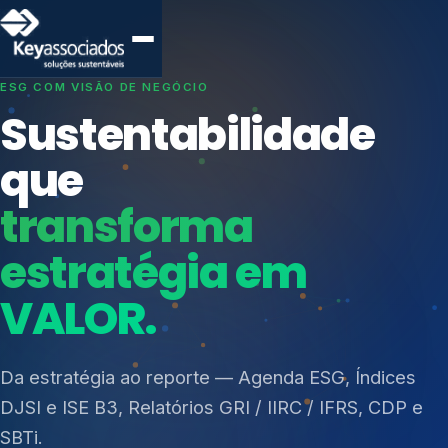
SISTEMAS DE GESTÃO OTIMIZADOS E INTEGRADOS
Conformidade que
protege seu
negócio.
Índices de Mercado
Mudanças Climáticas
Consultoria, auditoria e treinamentos em ISO 27001,
Reputação e Cadeia
ISO 27701, ISO 42001, ISO 37001, ISO 9001, ISO
Reporte Regulatório
14001, ISO 45001, ONA e PNQ — Gestão de
resíduos sólidos (PGRS/PMGRS).