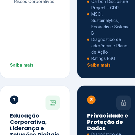
Riscos Corporativos
Carbon Disclosure
Project – CDP
MSCI,
Sustainalytics,
EcoVadis e Sistema
B
Diagnóstico de
aderência e Plano
de Ação
Ratings ESG
Saiba mais
Saiba mais
7
8
Educação
Privacidade e
Corporativa,
Proteção de
Liderança e
Dados
Soluções Digitais
Diagnóstico de