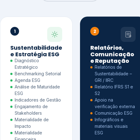
1
2
Sustentabilidade
Relatórios,
e Estratégia ESG
Comunicação
e Reputação
Diagnóstico
Estratégico
Relatórios de
Benchmarking Setorial
Sustentabilidade –
Agenda ESG
GRI / IIRC
Análise de Maturidade
Relatório IFRS S1 e
ESG
S2
Indicadores de Gestão
Apoio na
Engajamento de
verificação externa
Stakeholders
Comunicação ESG
Materialidade de
Infográficos e
Impacto
materiais visuais
Materialidade
ESG
Financeira