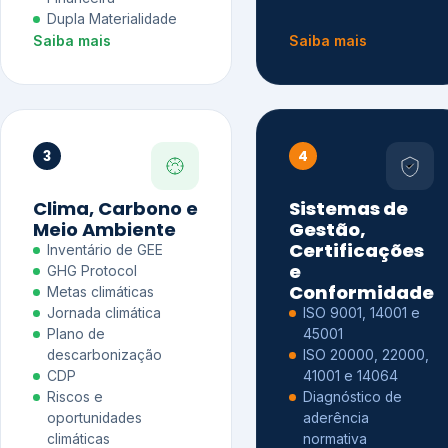
Dupla Materialidade
Saiba mais
Saiba mais
3
4
Clima, Carbono e
Sistemas de
Meio Ambiente
Gestão,
Certificações
Inventário de GEE
e
GHG Protocol
Conformidade
Metas climáticas
Jornada climática
ISO 9001, 14001 e
Plano de
45001
descarbonização
ISO 20000, 22000,
CDP
41001 e 14064
Riscos e
Diagnóstico de
oportunidades
aderência
climáticas
normativa