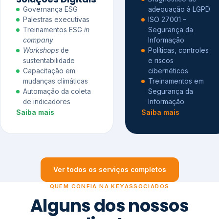
Governança ESG
adequação à LGPD
Palestras executivas
ISO 27001 –
Treinamentos ESG
in
Segurança da
company
Informação
Workshops
de
Políticas, controles
sustentabilidade
e riscos
Capacitação em
cibernéticos
mudanças climáticas
Treinamentos em
Automação da coleta
Segurança da
de indicadores
Informação
Saiba mais
Saiba mais
Ver todos os serviços completos
QUEM CONFIA NA KEYASSOCIADOS
Alguns dos nossos