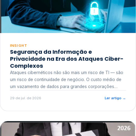
INSIGHT
Segurança da Informação e
Privacidade na Era dos Ataques Ciber-
Complexos
Ataques cibernéticos não são mais um risco de TI — são
um risco de continuidade de negócio. O custo médio de
um vazamento de dados para grandes corporações
ultrapassa a casa dos milhões, sem contar o dano
29 de jul. de 2026
Ler artigo
→
reputacional e o risco regulatório junto a órgãos como a
ANPD.