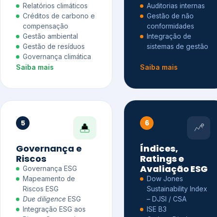
Relatórios climáticos
Auditorias internas
Créditos de carbono e
Gestão de não
compensação
conformidades
Gestão ambiental
Integração de
Gestão de resíduos
sistemas de gestão
Governança climática
Saiba mais
Saiba mais
5
6
Governança e
Índices,
Riscos
Ratings e
Avaliação ESG
Governança ESG
Mapeamento de
Dow Jones
Riscos ESG
Sustainability Index
Due diligence
ESG
– DJSI / CSA
Integração ESG aos
ISE B3