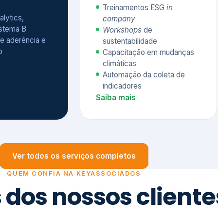
Treinamentos ESG
in
alytics,
company
istema B
Workshops
de
e aderência e
sustentabilidade
o
Capacitação em mudanças
climáticas
Automação da coleta de
indicadores
Saiba mais
Ver todos os serviços completos
QUEM CONFIA NA KEYASSOCIADOS
 dos nossos cliente