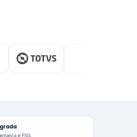
tegrada
vernança e ESG.