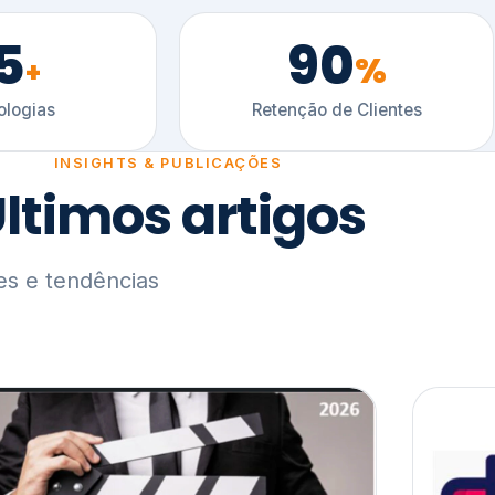
5
90
%
+
logias
Retenção de Clientes
INSIGHTS & PUBLICAÇÕES
ltimos artigos
es e tendências