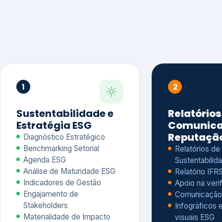
1
2
Sustentabilidade e
Relatórios
Estratégia ESG
Comunica
Reputaçã
Diagnóstico Estratégico
Benchmarking Setorial
Relatórios de
Agenda ESG
Sustentabilida
Análise de Maturidade ESG
Relatório IFR
Indicadores de Gestão
Apoio na veri
Engajamento de
Comunicação
Stakeholders
Infográficos 
Materialidade de Impacto
visuais ESG