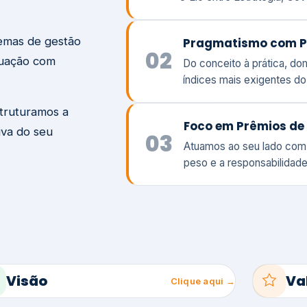
temas de gestão
Pragmatismo com P
02
tuação com
Do conceito à prática, d
índices mais exigentes d
struturamos a
Foco em Prêmios de 
iva do seu
03
Atuamos ao seu lado com
peso e a responsabilidade
Visão
Va
Clique aqui →