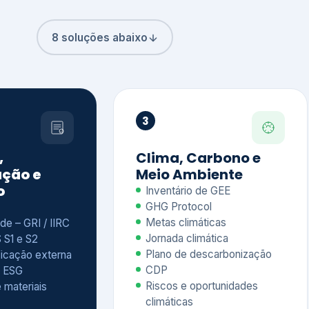
8 soluções abaixo
3
,
Clima, Carbono e
ção e
Meio Ambiente
o
Inventário de GEE
GHG Protocol
Metas climáticas
de – GRI / IIRC
Jornada climática
S S1 e S2
Plano de descarbonização
ficação externa
CDP
 ESG
Riscos e oportunidades
e materiais
climáticas