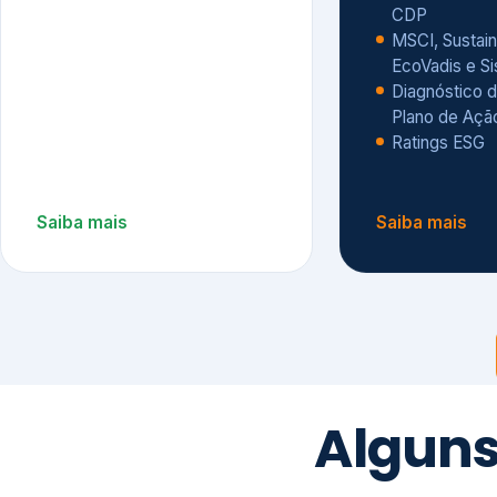
CDP
MSCI, Sustain
EcoVadis e S
Diagnóstico d
Plano de Açã
Ratings ESG
Saiba mais
Saiba mais
Alguns