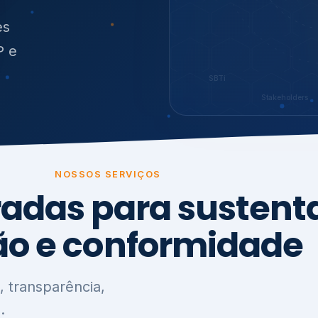
O
síduos
es
P e
SBTi
Stakeholders
NOSSOS SERVIÇOS
radas para sustenta
ão e conformidade
, transparência,
.