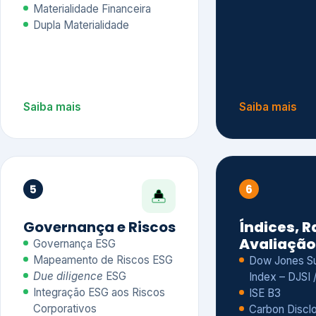
Materialidade Financeira
Dupla Materialidade
Saiba mais
Saiba mais
5
6
Governança e Riscos
Índices, R
Avaliação
Governança ESG
Mapeamento de Riscos ESG
Dow Jones Sus
Due diligence
ESG
Index – DJSI 
Integração ESG aos Riscos
ISE B3
Corporativos
Carbon Disclo