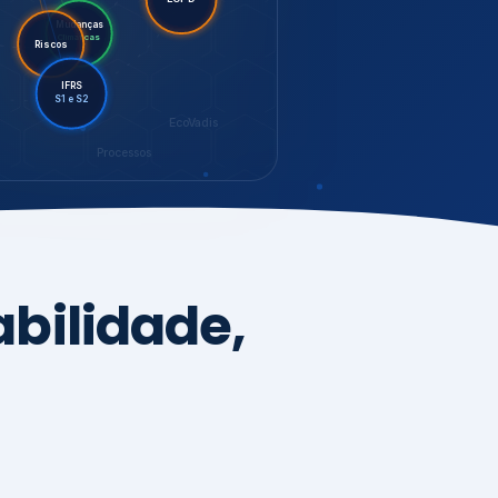
LGPD
Mudanças
Riscos
Climáticas
IFRS
S1 e S2
EcoVadis
Processos
bilidade,