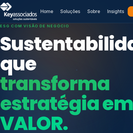
Home
Soluções
Sobre
Insights
SISTEMAS DE GESTÃO OTIMIZADOS E INTEGRADOS
ESG COM VISÃO DE NEGÓCIO
Conformidad
Sustentabilid
que
que
protege seu
transforma
Índices de Mercado
negócio.
Mudanças Climáticas
estratégia e
Reputação e Cadeia
Reporte Regulatório
VALOR.
Consultoria, auditoria e treinamentos em ISO 2