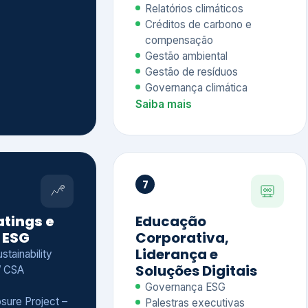
Relatórios climáticos
Créditos de carbono e
compensação
Gestão ambiental
Gestão de resíduos
Governança climática
Saiba mais
7
atings e
Educação
 ESG
Corporativa,
Liderança e
tainability
Soluções Digitais
/ CSA
Governança ESG
sure Project –
Palestras executivas