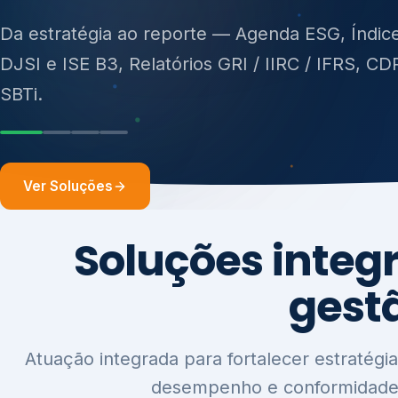
ISO 27701, ISO 42001, ISO 37001, ISO 9001, IS
14001, ISO 45001, ONA e PNQ — Gestão de re
Da estratégia ao reporte — Agenda ESG, Índic
sólidos (PGRS/PMGRS).
DJSI e ISE B3, Relatórios GRI / IIRC / IFRS, CD
SBTi.
Ver Soluções
Soluções integ
gest
Atuação integrada para fortalecer estratégia
desempenho e conformidade