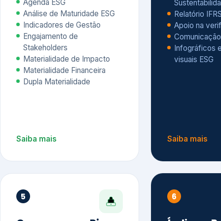
Materialidade Financeira
Dupla Materialidade
Saiba mais
Saiba mais
5
6
Governança e Riscos
Índices, R
Avaliação
Governança ESG
Mapeamento de Riscos ESG
Dow Jones Sus
Due diligence
ESG
Index – DJSI 
Integração ESG aos Riscos
ISE B3
Corporativos
Carbon Disclo