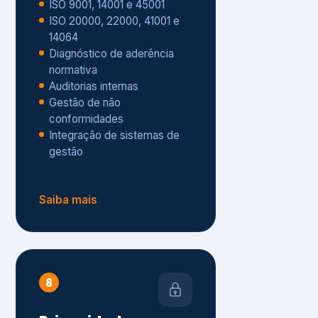
Gestão de não
conformidades
Integração de sistemas de
gestão
Saiba mais
8
Privacidade e
Proteção de Dados
Diagnóstico de adequação à
LGPD
ISO 27001 – Segurança da
Informação