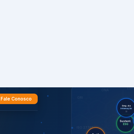
Fale Conosco
ade
ESR
ONA
GRI
Seg. da
Informação
SI
Suste
Au
ESG
ISO 27701
Certif.
m
ISO
CDP
GHG