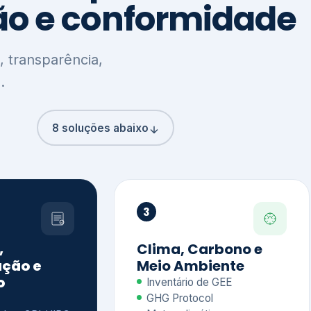
8 soluções abaixo
3
,
Clima, Carbono e
ção e
Meio Ambiente
o
Inventário de GEE
GHG Protocol
Metas climáticas
de – GRI / IIRC
Jornada climática
S S1 e S2
Plano de descarbonização
ficação externa
CDP
 ESG
Riscos e oportunidades
e materiais
climáticas