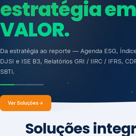
Da estratégia ao reporte — Agenda ESG, Índic
DJSI e ISE B3, Relatórios GRI / IIRC / IFRS, CD
SBTi.
Ver Soluções
Soluções integ
gest
Atuação integrada para fortalecer estratégia
desempenho e conformidade