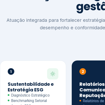
1
2
Sustentabilidade e
Relatórios
Estratégia ESG
Comunica
Reputaçã
Diagnóstico Estratégico
Benchmarking Setorial
Relatórios de
Agenda ESG
Sustentabilida
Análise de Maturidade ESG
Relatório IFR
Indicadores de Gestão
Apoio na veri
Engajamento de
Comunicação
Stakeholders
Infográficos 
Materialidade de Impacto
visuais ESG