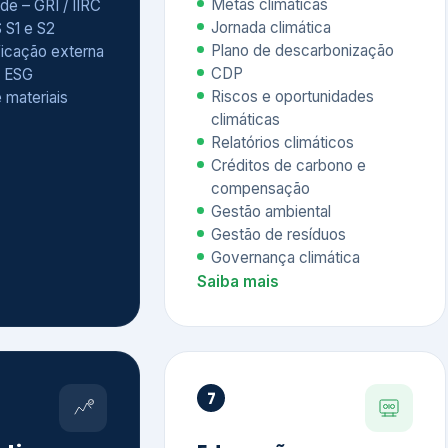
Relatórios climáticos
Créditos de carbono e
compensação
Gestão ambiental
Gestão de resíduos
Governança climática
Saiba mais
7
atings e
Educação
 ESG
Corporativa,
Liderança e
tainability
Soluções Digitais
/ CSA
Governança ESG
sure Project –
Palestras executivas