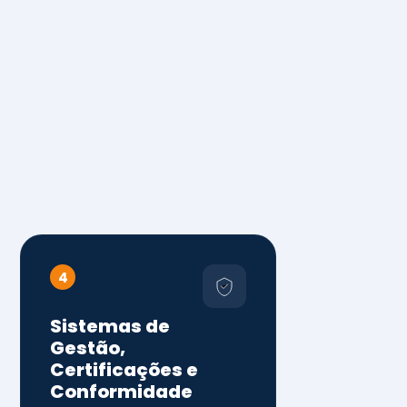
4
Sistemas de
Gestão,
Certificações e
Conformidade
ISO 9001, 14001 e 45001
ISO 20000, 22000, 41001 e
14064
Diagnóstico de aderência
normativa
Auditorias internas