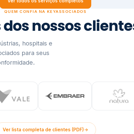
trias, hospitais e
ociados para seus
onformidade.
Ver lista completa de clientes (PDF)
Visão Holística e In
01
O Elo entre Estratégia, Go