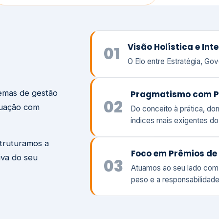
temas de gestão
Pragmatismo com P
02
tuação com
Do conceito à prática, d
índices mais exigentes d
struturamos a
Foco em Prêmios de 
iva do seu
03
Atuamos ao seu lado com
peso e a responsabilidade
Visão
Va
Clique aqui →