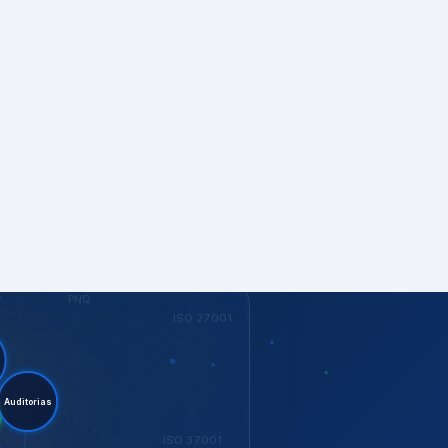
S
PNQ
ISO 27001
nt.
ditorias
ISO 37001
KEY
Dow Jones
GESTÃO
ISO 14001