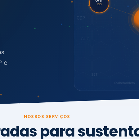
es
P e
SBTi
Stakeholders
NOSSOS SERVIÇOS
radas para sustenta
ão e conformidade
, transparência,
.