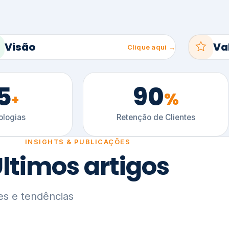
5
90
%
+
logias
Retenção de Clientes
INSIGHTS & PUBLICAÇÕES
ltimos artigos
es e tendências