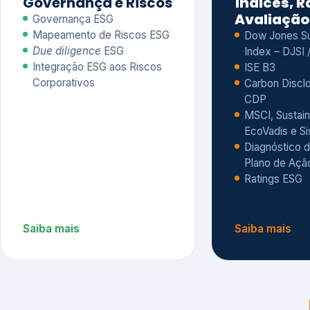
CDP
MSCI, Sustain
EcoVadis e S
Diagnóstico d
Plano de Açã
Ratings ESG
Saiba mais
Saiba mais
Alguns