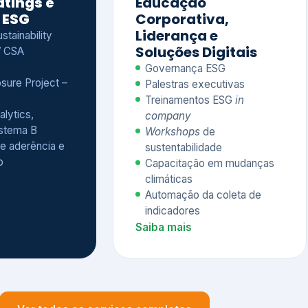
Treinamentos ESG
in
alytics,
company
istema B
Workshops
de
e aderência e
sustentabilidade
o
Capacitação em mudanças
climáticas
Automação da coleta de
indicadores
Saiba mais
Ver todos os serviços completos
QUEM CONFIA NA KEYASSOCIADOS
 dos nossos cliente