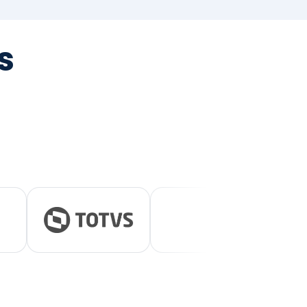
tegrada
vernança e ESG.