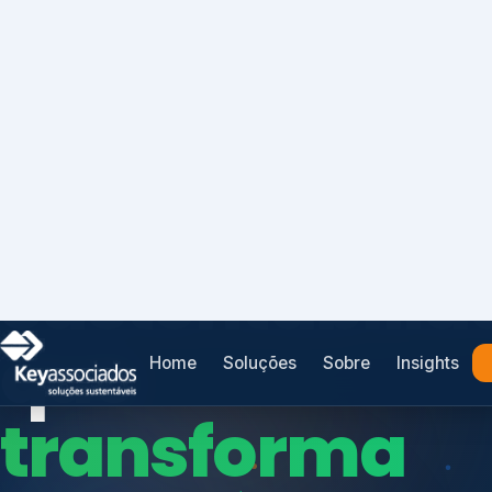
Home
Soluções
Sobre
Insights
ESG COM VISÃO DE NEGÓCIO
Sustentabilid
que
transforma
Índices de Mercado
estratégia e
Mudanças Climáticas
Reputação e Cadeia
VALOR.
Reporte Regulatório