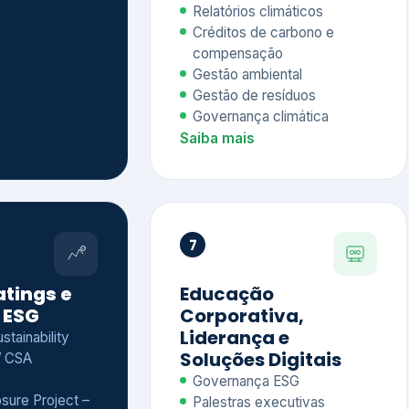
Relatórios climáticos
Créditos de carbono e
compensação
Gestão ambiental
Gestão de resíduos
Governança climática
Saiba mais
7
atings e
Educação
 ESG
Corporativa,
Liderança e
tainability
Soluções Digitais
/ CSA
Governança ESG
sure Project –
Palestras executivas