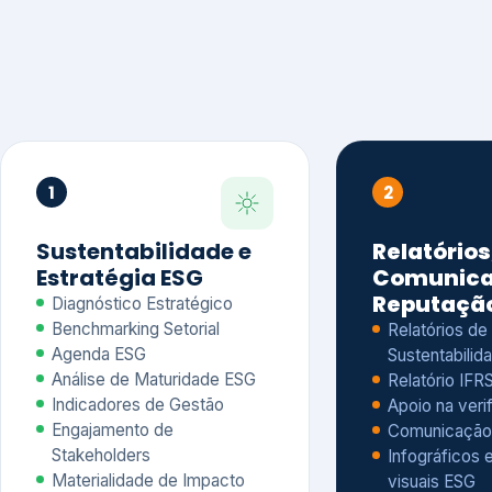
1
2
Sustentabilidade e
Relatórios
Estratégia ESG
Comunica
Reputaçã
Diagnóstico Estratégico
Benchmarking Setorial
Relatórios de
Agenda ESG
Sustentabilida
Análise de Maturidade ESG
Relatório IFR
Indicadores de Gestão
Apoio na veri
Engajamento de
Comunicação
Stakeholders
Infográficos 
Materialidade de Impacto
visuais ESG