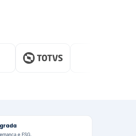
tegrada
vernança e ESG.