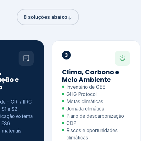
8 soluções abaixo
3
,
Clima, Carbono e
ção e
Meio Ambiente
o
Inventário de GEE
GHG Protocol
Metas climáticas
de – GRI / IIRC
Jornada climática
S S1 e S2
Plano de descarbonização
ficação externa
CDP
 ESG
Riscos e oportunidades
e materiais
climáticas