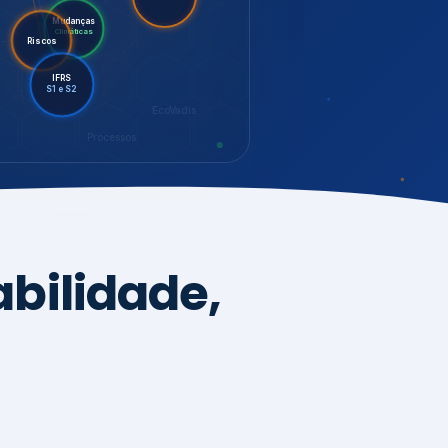
LGPD
Mudanças
Riscos
Climáticas
IFRS
S1 e S2
EcoVadis
Processos
bilidade,