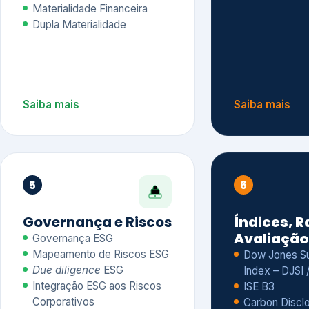
Materialidade Financeira
Dupla Materialidade
Saiba mais
Saiba mais
5
6
Governança e Riscos
Índices, R
Avaliação
Governança ESG
Mapeamento de Riscos ESG
Dow Jones Sus
Due diligence
ESG
Index – DJSI 
Integração ESG aos Riscos
ISE B3
Corporativos
Carbon Disclo