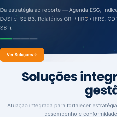
ISO 27701, ISO 42001, ISO 37001, ISO 9001, IS
14001, ISO 45001, ONA e PNQ — Gestão de re
sólidos (PGRS/PMGRS).
Ver Soluções
Soluções integ
gest
Atuação integrada para fortalecer estratégia
desempenho e conformidade