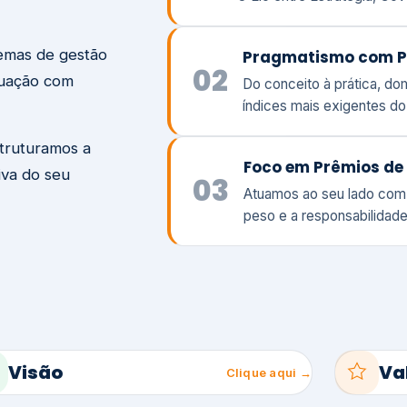
temas de gestão
Pragmatismo com P
02
tuação com
Do conceito à prática, d
índices mais exigentes d
struturamos a
Foco em Prêmios de 
iva do seu
03
Atuamos ao seu lado com
peso e a responsabilidade
Visão
Va
Clique aqui →