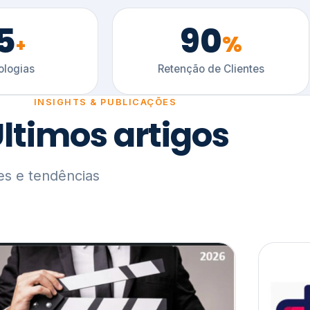
5
90
%
+
logias
Retenção de Clientes
INSIGHTS & PUBLICAÇÕES
ltimos artigos
es e tendências