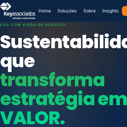
Home
Soluções
Sobre
Insights
SISTEMAS DE GESTÃO OTIMIZADOS E INTEGRADOS
Conformidad
que
protege seu
Índices de Mercado
negócio.
Mudanças Climáticas
Reputação e Cadeia
Reporte Regulatório
Consultoria, auditoria e treinamentos em ISO 2