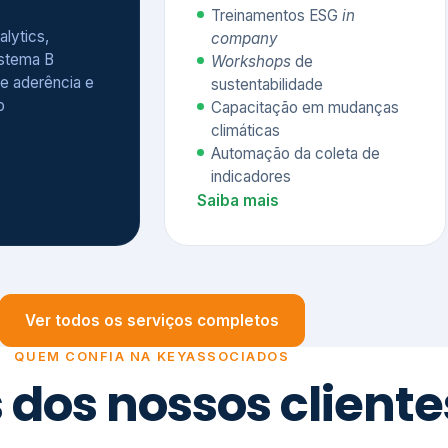
Treinamentos ESG
in
alytics,
company
istema B
Workshops
de
e aderência e
sustentabilidade
o
Capacitação em mudanças
climáticas
Automação da coleta de
indicadores
Saiba mais
Ver todos os serviços completos
QUEM CONFIA NA KEYASSOCIADOS
 dos nossos cliente