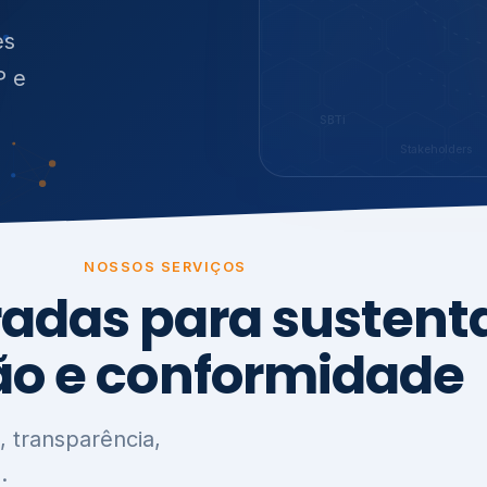
O
síduos
SBTi
Stakeholders
NOSSOS SERVIÇOS
radas para sustenta
ão e conformidade
, transparência,
.