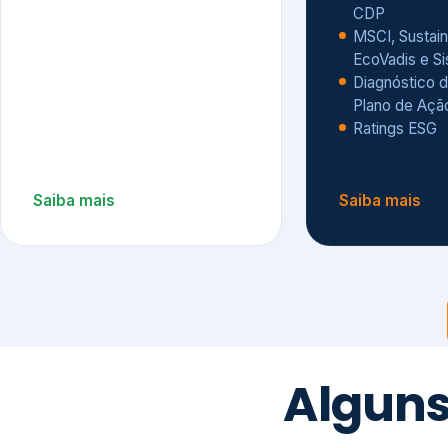
CDP
MSCI, Sustain
EcoVadis e S
Diagnóstico d
Plano de Açã
Ratings ESG
Saiba mais
Saiba mais
Alguns