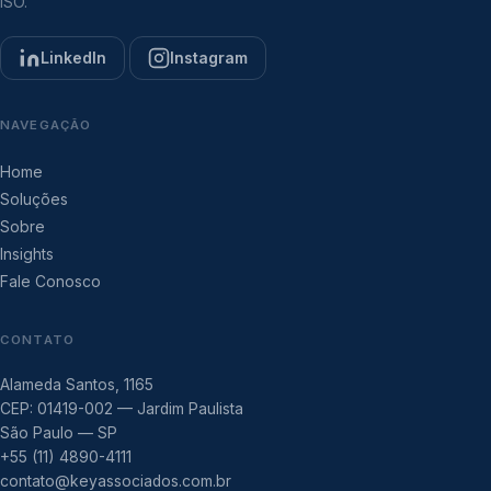
ISO.
LinkedIn
Instagram
NAVEGAÇÃO
Home
Soluções
Sobre
Insights
Fale Conosco
CONTATO
Alameda Santos, 1165
CEP: 01419-002 — Jardim Paulista
São Paulo — SP
+55 (11) 4890-4111
contato@keyassociados.com.br