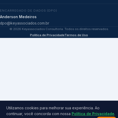
ENCARREGADO DE DADOS (DPO)
Anderson Medeiros
dpo@keyassociados.com.br
©
2026
Keyassociados Consultoria. Todos os direitos reservados.
Política de Privacidade
Termos de Uso
Utilizamos cookies para melhorar sua experiência. Ao
continuar, você concorda com nossa
Política de Privacidade
.