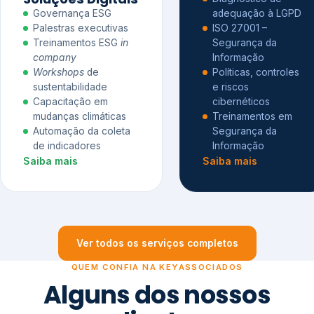
Governança ESG
adequação à LGPD
Palestras executivas
ISO 27001 –
Treinamentos ESG
in
Segurança da
company
Informação
Workshops
de
Políticas, controles
sustentabilidade
e riscos
Capacitação em
cibernéticos
mudanças climáticas
Treinamentos em
Automação da coleta
Segurança da
de indicadores
Informação
Saiba mais
Saiba mais
Ver todos os serviços completos
QUEM CONFIA NA KEYASSOCIADOS
Alguns dos nossos