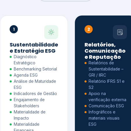
1
2
Sustentabilidade
Relatórios,
e Estratégia ESG
Comunicação
e Reputação
Diagnóstico
Estratégico
Relatórios de
Benchmarking Setorial
Sustentabilidade –
Agenda ESG
GRI / IIRC
Análise de Maturidade
Relatório IFRS S1 e
ESG
S2
Indicadores de Gestão
Apoio na
Engajamento de
verificação externa
Stakeholders
Comunicação ESG
Materialidade de
Infográficos e
Impacto
materiais visuais
Materialidade
ESG
Financeira