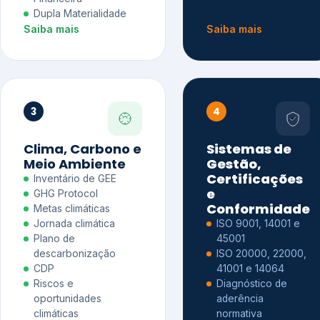
Dupla Materialidade
Saiba mais
Saiba mais
3
4
Clima, Carbono e
Sistemas de
Meio Ambiente
Gestão,
Certificações
Inventário de GEE
e
GHG Protocol
Conformidade
Metas climáticas
Jornada climática
ISO 9001, 14001 e
Plano de
45001
descarbonização
ISO 20000, 22000,
CDP
41001 e 14064
Riscos e
Diagnóstico de
oportunidades
aderência
climáticas
normativa