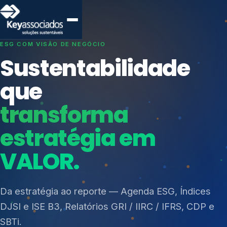
SISTEMAS DE GESTÃO OTIMIZADOS E INTEGRADOS
Conformidade que
protege seu
negócio.
Índices de Mercado
Mudanças Climáticas
Consultoria, auditoria e treinamentos em ISO 27001,
Reputação e Cadeia
ISO 27701, ISO 42001, ISO 37001, ISO 9001, ISO
Reporte Regulatório
14001, ISO 45001, ONA e PNQ — Gestão de
resíduos sólidos (PGRS/PMGRS).