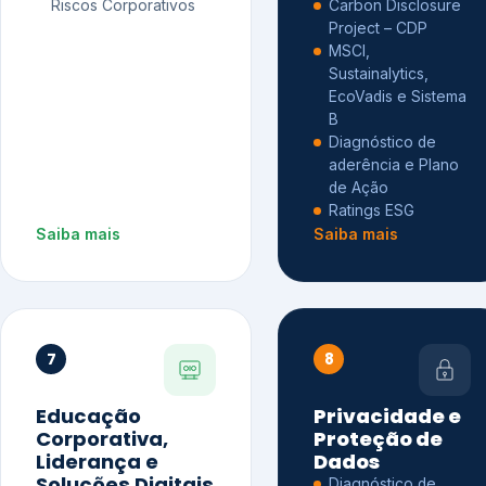
Riscos Corporativos
Carbon Disclosure
Project – CDP
MSCI,
Sustainalytics,
EcoVadis e Sistema
B
Diagnóstico de
aderência e Plano
de Ação
Ratings ESG
Saiba mais
Saiba mais
7
8
Educação
Privacidade e
Corporativa,
Proteção de
Liderança e
Dados
Soluções Digitais
Diagnóstico de