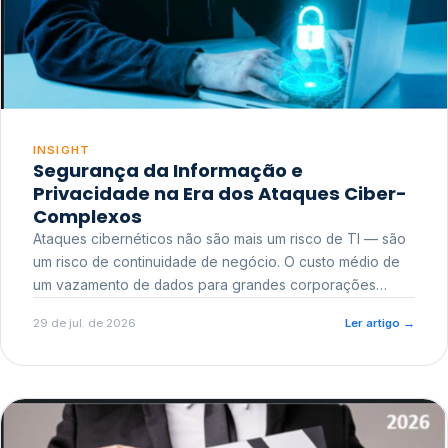
INSIGHT
Segurança da Informação e
Privacidade na Era dos Ataques Ciber-
Complexos
Ataques cibernéticos não são mais um risco de TI — são
um risco de continuidade de negócio. O custo médio de
um vazamento de dados para grandes corporações
ultrapassa a casa dos milhões, sem contar o dano
29 de jul. de 2026
Ler artigo
→
reputacional e o risco regulatório junto a órgãos como a
ANPD.