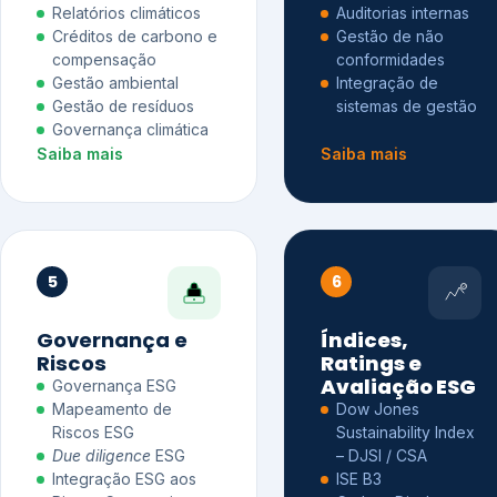
Relatórios climáticos
Auditorias internas
Créditos de carbono e
Gestão de não
compensação
conformidades
Gestão ambiental
Integração de
Gestão de resíduos
sistemas de gestão
Governança climática
Saiba mais
Saiba mais
5
6
Governança e
Índices,
Riscos
Ratings e
Avaliação ESG
Governança ESG
Mapeamento de
Dow Jones
Riscos ESG
Sustainability Index
Due diligence
ESG
– DJSI / CSA
Integração ESG aos
ISE B3