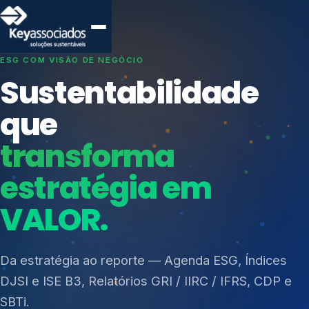
SISTEMAS DE GESTÃO OTIMIZADOS E INTEGRADOS
Conformidade que
protege seu
negócio.
Índices de Mercado
Mudanças Climáticas
Consultoria, auditoria e treinamentos em ISO 27001,
Reputação e Cadeia
ISO 27701, ISO 42001, ISO 37001, ISO 9001, ISO
Reporte Regulatório
14001, ISO 45001, ONA e PNQ — Gestão de
resíduos sólidos (PGRS/PMGRS).