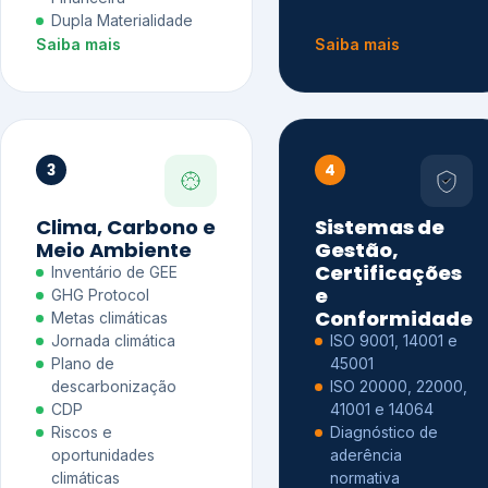
Dupla Materialidade
Saiba mais
Saiba mais
3
4
Clima, Carbono e
Sistemas de
Meio Ambiente
Gestão,
Certificações
Inventário de GEE
e
GHG Protocol
Conformidade
Metas climáticas
Jornada climática
ISO 9001, 14001 e
Plano de
45001
descarbonização
ISO 20000, 22000,
CDP
41001 e 14064
Riscos e
Diagnóstico de
oportunidades
aderência
climáticas
normativa