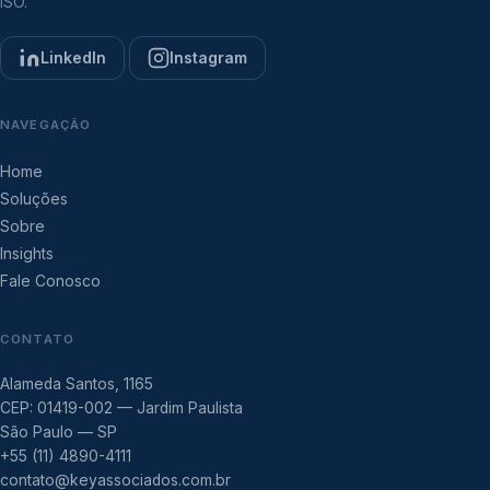
ISO.
LinkedIn
Instagram
NAVEGAÇÃO
Home
Soluções
Sobre
Insights
Fale Conosco
CONTATO
Alameda Santos, 1165
CEP: 01419-002 — Jardim Paulista
São Paulo — SP
+55 (11) 4890-4111
contato@keyassociados.com.br