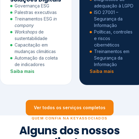
Governança ESG
adequação à LGPD
Palestras executivas
ISO 27001 –
Treinamentos ESG
in
Segurança da
company
Informação
Workshops
de
Políticas, controles
sustentabilidade
e riscos
Capacitação em
cibernéticos
mudanças climáticas
Treinamentos em
Automação da coleta
Segurança da
de indicadores
Informação
Saiba mais
Saiba mais
Ver todos os serviços completos
QUEM CONFIA NA KEYASSOCIADOS
Alguns dos nossos