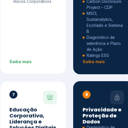
Riscos Corporativos
Carbon Disclosure
Project – CDP
MSCI,
Sustainalytics,
EcoVadis e Sistema
B
Diagnóstico de
aderência e Plano
de Ação
Ratings ESG
Saiba mais
Saiba mais
7
8
Educação
Privacidade e
Corporativa,
Proteção de
Liderança e
Dados
Soluções Digitais
Diagnóstico de