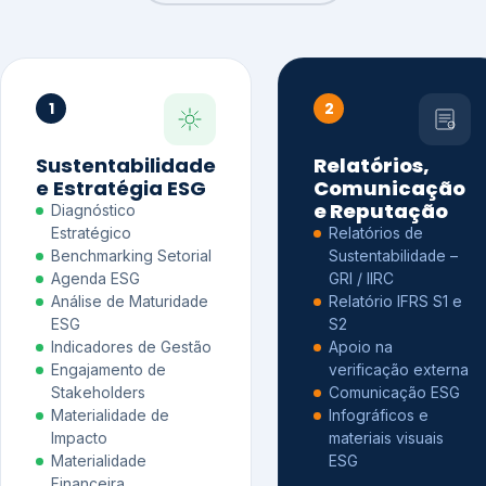
1
2
Sustentabilidade
Relatórios,
e Estratégia ESG
Comunicação
e Reputação
Diagnóstico
Estratégico
Relatórios de
Benchmarking Setorial
Sustentabilidade –
Agenda ESG
GRI / IIRC
Análise de Maturidade
Relatório IFRS S1 e
ESG
S2
Indicadores de Gestão
Apoio na
Engajamento de
verificação externa
Stakeholders
Comunicação ESG
Materialidade de
Infográficos e
Impacto
materiais visuais
Materialidade
ESG
Financeira