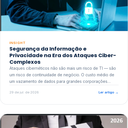
INSIGHT
Segurança da Informação e
Privacidade na Era dos Ataques Ciber-
Complexos
Ataques cibernéticos não são mais um risco de TI — são
um risco de continuidade de negócio. O custo médio de
um vazamento de dados para grandes corporações
ultrapassa a casa dos milhões, sem contar o dano
29 de jul. de 2026
Ler artigo
→
reputacional e o risco regulatório junto a órgãos como a
ANPD.