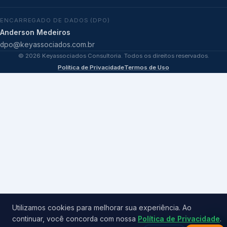
ENCARREGADO DE DADOS (DPO)
Anderson Medeiros
dpo@keyassociados.com.br
©
2026
Keyassociados Consultoria. Todos os direitos reservados.
Política de Privacidade
Termos de Uso
Utilizamos cookies para melhorar sua experiência. Ao
continuar, você concorda com nossa
Política de Privacidade
.