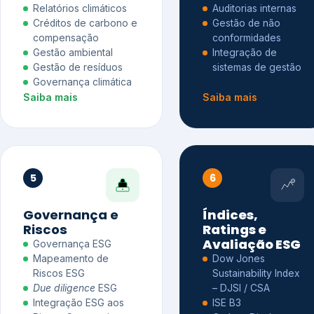
Relatórios climáticos
Auditorias internas
Créditos de carbono e
Gestão de não
compensação
conformidades
Gestão ambiental
Integração de
Gestão de resíduos
sistemas de gestão
Governança climática
Saiba mais
Saiba mais
5
6
Governança e
Índices,
Riscos
Ratings e
Avaliação ESG
Governança ESG
Mapeamento de
Dow Jones
Riscos ESG
Sustainability Index
Due diligence
ESG
– DJSI / CSA
Integração ESG aos
ISE B3