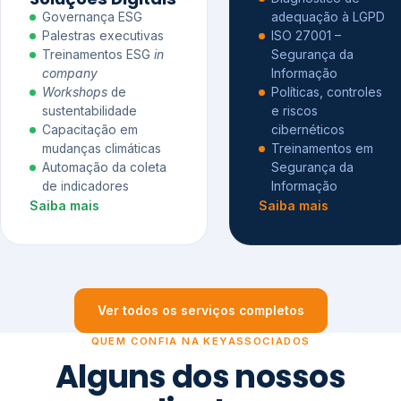
Governança ESG
adequação à LGPD
Palestras executivas
ISO 27001 –
Treinamentos ESG
in
Segurança da
company
Informação
Workshops
de
Políticas, controles
sustentabilidade
e riscos
Capacitação em
cibernéticos
mudanças climáticas
Treinamentos em
Automação da coleta
Segurança da
de indicadores
Informação
Saiba mais
Saiba mais
Ver todos os serviços completos
QUEM CONFIA NA KEYASSOCIADOS
Alguns dos nossos