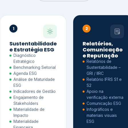
1
2
Sustentabilidade
Relatórios,
e Estratégia ESG
Comunicação
e Reputação
Diagnóstico
Estratégico
Relatórios de
Benchmarking Setorial
Sustentabilidade –
Agenda ESG
GRI / IIRC
Análise de Maturidade
Relatório IFRS S1 e
ESG
S2
Indicadores de Gestão
Apoio na
Engajamento de
verificação externa
Stakeholders
Comunicação ESG
Materialidade de
Infográficos e
Impacto
materiais visuais
Materialidade
ESG
Financeira