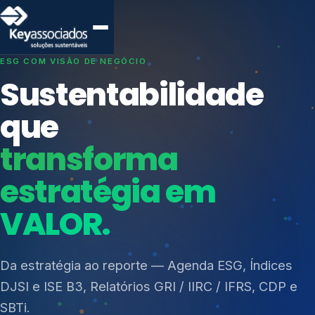
SISTEMAS DE GESTÃO OTIMIZADOS E INTEGRADOS
Conformidade que
protege seu
negócio.
Índices de Mercado
Mudanças Climáticas
Consultoria, auditoria e treinamentos em ISO 27001,
Reputação e Cadeia
ISO 27701, ISO 42001, ISO 37001, ISO 9001, ISO
Reporte Regulatório
14001, ISO 45001, ONA e PNQ — Gestão de
resíduos sólidos (PGRS/PMGRS).