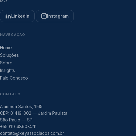
ISO.
LinkedIn
Instagram
NAVEGAÇÃO
Home
Soluções
Sobre
Insights
Fale Conosco
CONTATO
Alameda Santos, 1165
CEP: 01419-002 — Jardim Paulista
São Paulo — SP
+55 (11) 4890-4111
contato@keyassociados.com.br