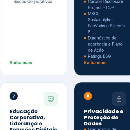
Riscos Corporativos
Carbon Disclosure
Project – CDP
MSCI,
Sustainalytics,
EcoVadis e Sistema
B
Diagnóstico de
aderência e Plano
de Ação
Ratings ESG
Saiba mais
Saiba mais
7
8
Educação
Privacidade e
Corporativa,
Proteção de
Liderança e
Dados
Soluções Digitais
Diagnóstico de