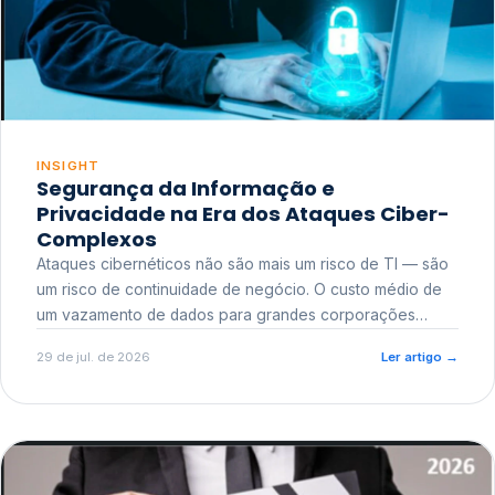
INSIGHT
Segurança da Informação e
Privacidade na Era dos Ataques Ciber-
Complexos
Ataques cibernéticos não são mais um risco de TI — são
um risco de continuidade de negócio. O custo médio de
um vazamento de dados para grandes corporações
ultrapassa a casa dos milhões, sem contar o dano
29 de jul. de 2026
Ler artigo
→
reputacional e o risco regulatório junto a órgãos como a
ANPD.