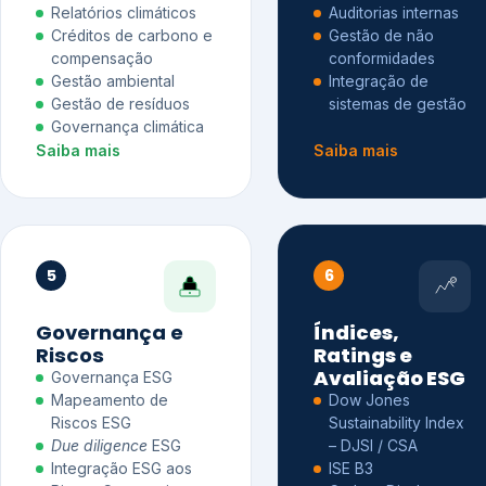
Relatórios climáticos
Auditorias internas
Créditos de carbono e
Gestão de não
compensação
conformidades
Gestão ambiental
Integração de
Gestão de resíduos
sistemas de gestão
Governança climática
Saiba mais
Saiba mais
5
6
Governança e
Índices,
Riscos
Ratings e
Avaliação ESG
Governança ESG
Mapeamento de
Dow Jones
Riscos ESG
Sustainability Index
Due diligence
ESG
– DJSI / CSA
Integração ESG aos
ISE B3