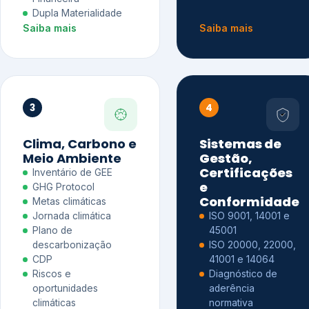
Dupla Materialidade
Saiba mais
Saiba mais
3
4
Clima, Carbono e
Sistemas de
Meio Ambiente
Gestão,
Certificações
Inventário de GEE
e
GHG Protocol
Conformidade
Metas climáticas
Jornada climática
ISO 9001, 14001 e
Plano de
45001
descarbonização
ISO 20000, 22000,
CDP
41001 e 14064
Riscos e
Diagnóstico de
oportunidades
aderência
climáticas
normativa