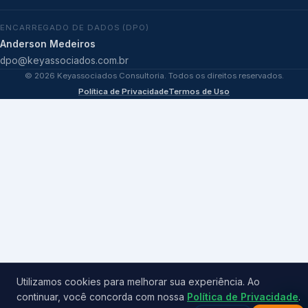
ENCARREGADO DE DADOS (DPO)
Anderson Medeiros
dpo@keyassociados.com.br
©
2026
Keyassociados Consultoria. Todos os direitos reservados.
Política de Privacidade
Termos de Uso
Utilizamos cookies para melhorar sua experiência. Ao
continuar, você concorda com nossa
Política de Privacidade
.