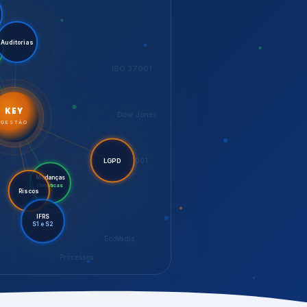
LGPD
Riscos
Mudanças
Climáticas
IFRS
S1 e S2
EcoVadis
Processos
bilidade,