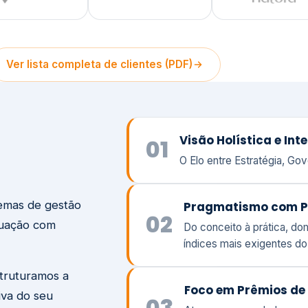
temas de gestão
Pragmatismo com P
02
tuação com
Do conceito à prática, d
índices mais exigentes d
struturamos a
Foco em Prêmios de 
iva do seu
03
Atuamos ao seu lado com
peso e a responsabilidade
Visão
Va
Clique aqui →