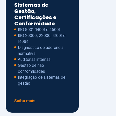
Gestão de não
conformidades
Integração de sistemas de
gestão
Saiba mais
8
Privacidade e
Proteção de Dados
Diagnóstico de adequação à
LGPD
ISO 27001 – Segurança da
Informação