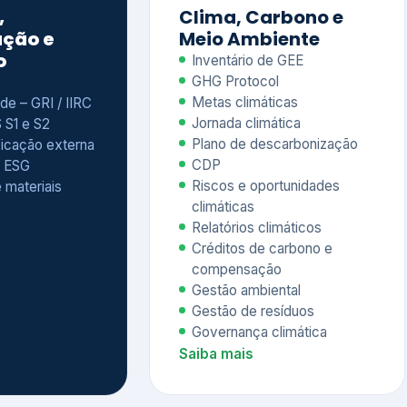
Relatórios climáticos
Créditos de carbono e
compensação
Gestão ambiental
Gestão de resíduos
Governança climática
Saiba mais
7
atings e
Educação
 ESG
Corporativa,
Liderança e
tainability
Soluções Digitais
/ CSA
Governança ESG
sure Project –
Palestras executivas