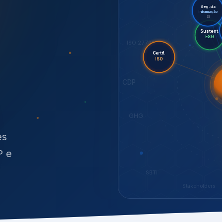
O
síduos
SBTi
Stakeholders
NOSSOS SERVIÇOS
radas para sustenta
ão e conformidade
, transparência,
.