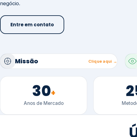
30
2
+
Anos de Mercado
Metodo
Ú
Conteúdo técnico sobre gestão, certificaçõ
setoriais.