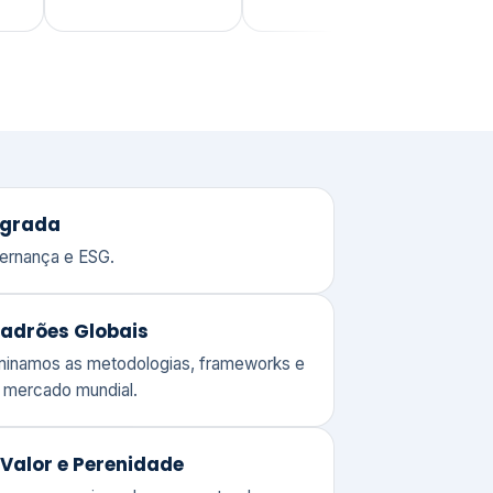
adrões Globais
ominamos as metodologias, frameworks e
o mercado mundial.
Valor e Perenidade
 o compromisso de quem entende o
 de gerir um patrimônio corporativo.
lores
Clique aqui →