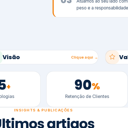
5
90
%
+
logias
Retenção de Clientes
INSIGHTS & PUBLICAÇÕES
ltimos artigos
es e tendências