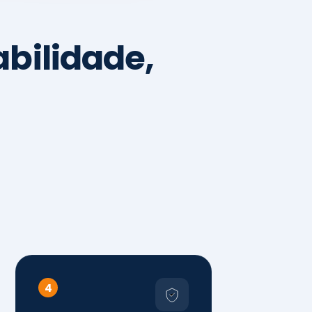
4
Sistemas de
Gestão,
Certificações e
Conformidade
ISO 9001, 14001 e 45001
ISO 20000, 22000, 41001 e
14064
Diagnóstico de aderência
normativa
Auditorias internas