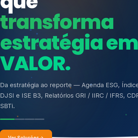
ISO 27701, ISO 42001, ISO 37001, ISO 9001, IS
14001, ISO 45001, ONA e PNQ — Gestão de re
sólidos (PGRS/PMGRS).
Ver Soluções
Soluções integ
gest
Atuação integrada para fortalecer estratégia
desempenho e conformidade