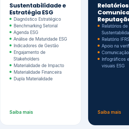
Materialidade Financeira
Dupla Materialidade
Saiba mais
Saiba mais
5
6
Governança e Riscos
Índices, R
Avaliação
Governança ESG
Mapeamento de Riscos ESG
Dow Jones Sus
Due diligence
ESG
Index – DJSI 
Integração ESG aos Riscos
ISE B3
Corporativos
Carbon Disclo