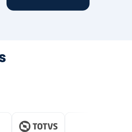
tegrada
vernança e ESG.