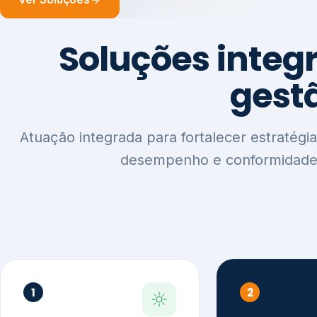
1
2
Sustentabilidade e
Relatórios
Estratégia ESG
Comunica
Reputaçã
Diagnóstico Estratégico
Benchmarking Setorial
Relatórios de
Agenda ESG
Sustentabilida
Análise de Maturidade ESG
Relatório IFR
Indicadores de Gestão
Apoio na veri
Engajamento de
Comunicação
Stakeholders
Infográficos 
Materialidade de Impacto
visuais ESG