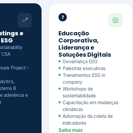
Treinamentos ESG
in
alytics,
company
istema B
Workshops
de
e aderência e
sustentabilidade
o
Capacitação em mudanças
climáticas
Automação da coleta de
indicadores
Saiba mais
Ver todos os serviços completos
QUEM CONFIA NA KEYASSOCIADOS
 dos nossos cliente