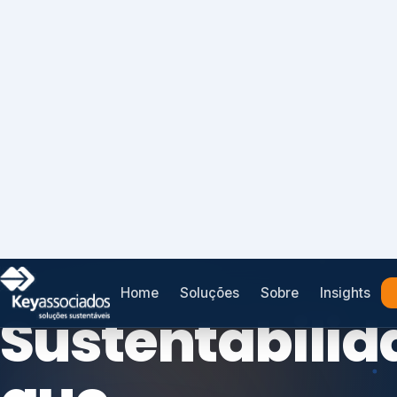
Home
Soluções
Sobre
Insights
SISTEMAS DE GESTÃO OTIMIZADOS E INTEGRADOS
Conformidad
que
protege seu
Índices de Mercado
negócio.
Mudanças Climáticas
Reputação e Cadeia
Reporte Regulatório
Consultoria, auditoria e treinamentos em ISO 2