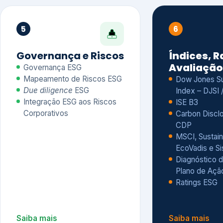
CDP
MSCI, Sustain
EcoVadis e S
Diagnóstico d
Plano de Açã
Ratings ESG
Saiba mais
Saiba mais
Alguns