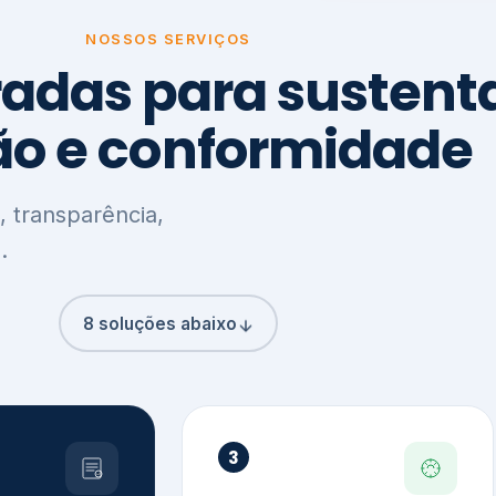
8 soluções abaixo
3
,
Clima, Carbono e
ção e
Meio Ambiente
o
Inventário de GEE
GHG Protocol
Metas climáticas
de – GRI / IIRC
Jornada climática
S S1 e S2
Plano de descarbonização
ficação externa
CDP
 ESG
Riscos e oportunidades
e materiais
climáticas