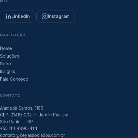
ISO.
LinkedIn
Instagram
NAVEGAÇÃO
Home
Soluções
Sobre
Insights
Fale Conosco
CONTATO
Alameda Santos, 1165
CEP: 01419-002 — Jardim Paulista
São Paulo — SP
+55 (11) 4890-4111
contato@keyassociados.com.br