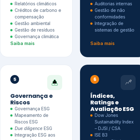
Relatórios climáticos
Auditorias internas
Créditos de carbono e
Gestão de não
compensação
conformidades
Gestão ambiental
Integração de
Gestão de resíduos
sistemas de gestão
Governança climática
Saiba mais
Saiba mais
5
6
Governança e
Índices,
Riscos
Ratings e
Avaliação ESG
Governança ESG
Mapeamento de
Dow Jones
Riscos ESG
Sustainability Index
Due diligence
ESG
– DJSI / CSA
Integração ESG aos
ISE B3