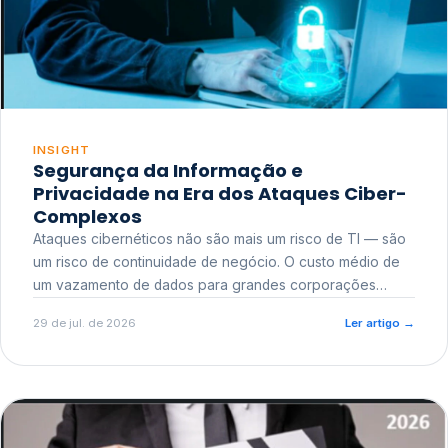
INSIGHT
Segurança da Informação e
Privacidade na Era dos Ataques Ciber-
Complexos
Ataques cibernéticos não são mais um risco de TI — são
um risco de continuidade de negócio. O custo médio de
um vazamento de dados para grandes corporações
ultrapassa a casa dos milhões, sem contar o dano
29 de jul. de 2026
Ler artigo
→
reputacional e o risco regulatório junto a órgãos como a
ANPD.