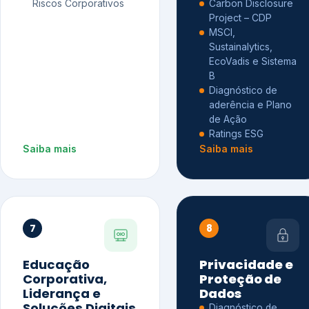
Riscos Corporativos
Carbon Disclosure
Project – CDP
MSCI,
Sustainalytics,
EcoVadis e Sistema
B
Diagnóstico de
aderência e Plano
de Ação
Ratings ESG
Saiba mais
Saiba mais
7
8
Educação
Privacidade e
Corporativa,
Proteção de
Liderança e
Dados
Soluções Digitais
Diagnóstico de