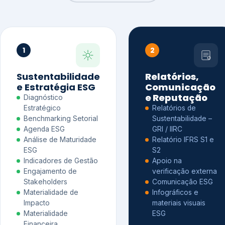
1
2
Sustentabilidade
Relatórios,
e Estratégia ESG
Comunicação
e Reputação
Diagnóstico
Estratégico
Relatórios de
Benchmarking Setorial
Sustentabilidade –
Agenda ESG
GRI / IIRC
Análise de Maturidade
Relatório IFRS S1 e
ESG
S2
Indicadores de Gestão
Apoio na
Engajamento de
verificação externa
Stakeholders
Comunicação ESG
Materialidade de
Infográficos e
Impacto
materiais visuais
Materialidade
ESG
Financeira