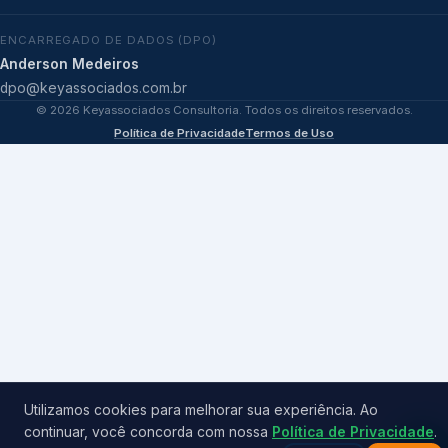
ENCARREGADO DE DADOS (DPO)
Anderson Medeiros
dpo@keyassociados.com.br
©
2026
Keyassociados Consultoria. Todos os direitos reservados.
Política de Privacidade
Termos de Uso
Utilizamos cookies para melhorar sua experiência. Ao
continuar, você concorda com nossa
Política de Privacidade
.