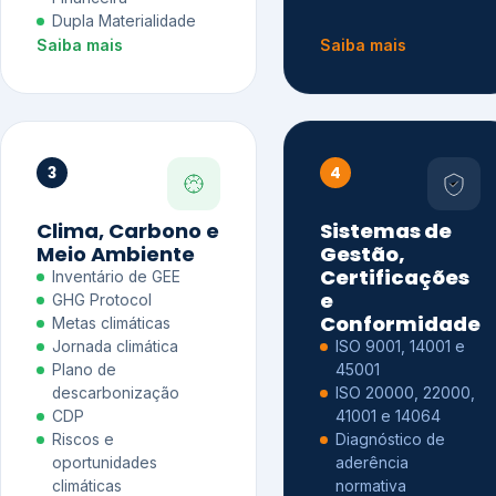
Dupla Materialidade
Saiba mais
Saiba mais
3
4
Clima, Carbono e
Sistemas de
Meio Ambiente
Gestão,
Certificações
Inventário de GEE
e
GHG Protocol
Conformidade
Metas climáticas
Jornada climática
ISO 9001, 14001 e
Plano de
45001
descarbonização
ISO 20000, 22000,
CDP
41001 e 14064
Riscos e
Diagnóstico de
oportunidades
aderência
climáticas
normativa