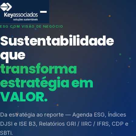
SISTEMAS DE GESTÃO OTIMIZADOS E INTEGRADOS
Conformidade que
protege seu
negócio.
Índices de Mercado
Mudanças Climáticas
Consultoria, auditoria e treinamentos em ISO 27001,
Reputação e Cadeia
ISO 27701, ISO 42001, ISO 37001, ISO 9001, ISO
Reporte Regulatório
14001, ISO 45001, ONA e PNQ — Gestão de
resíduos sólidos (PGRS/PMGRS).