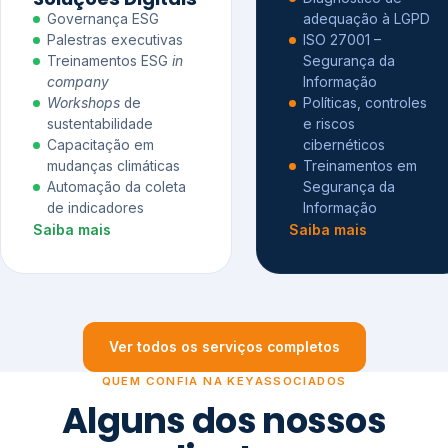
Governança ESG
adequação à LGPD
Palestras executivas
ISO 27001 –
Treinamentos ESG
in
Segurança da
company
Informação
Workshops
de
Políticas, controles
sustentabilidade
e riscos
Capacitação em
cibernéticos
mudanças climáticas
Treinamentos em
Automação da coleta
Segurança da
de indicadores
Informação
Saiba mais
Saiba mais
Ver todos os serviços completos
QUEM CONFIA NA KEYASSOCIADOS
Alguns dos nossos