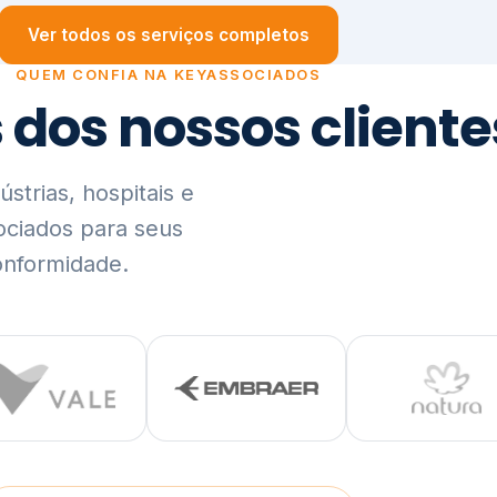
trias, hospitais e
ociados para seus
onformidade.
Ver lista completa de clientes (PDF)
Visão Holística e In
01
O Elo entre Estratégia, Go