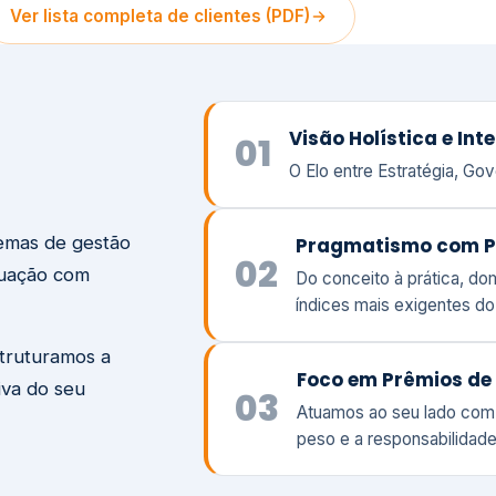
temas de gestão
Pragmatismo com P
02
tuação com
Do conceito à prática, d
índices mais exigentes d
struturamos a
Foco em Prêmios de 
iva do seu
03
Atuamos ao seu lado com
peso e a responsabilidade
Visão
Va
Clique aqui →