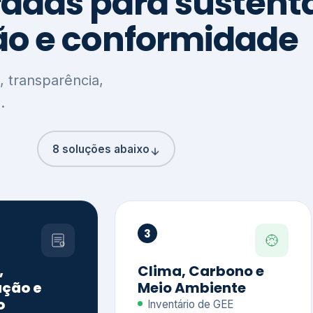
8 soluções abaixo
3
,
Clima, Carbono e
ção e
Meio Ambiente
o
Inventário de GEE
GHG Protocol
Metas climáticas
de – GRI / IIRC
Jornada climática
S S1 e S2
Plano de descarbonização
ficação externa
CDP
 ESG
Riscos e oportunidades
e materiais
climáticas