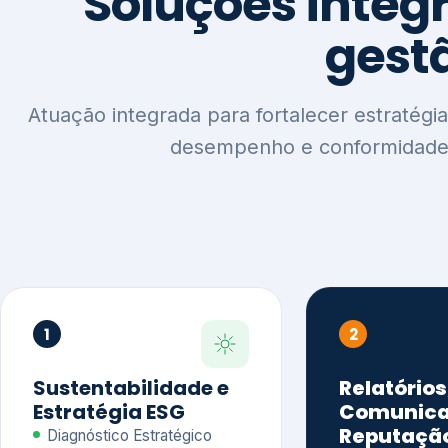
1
2
Sustentabilidade e
Relatórios
Estratégia ESG
Comunica
Reputaçã
Diagnóstico Estratégico
Benchmarking Setorial
Relatórios de
Agenda ESG
Sustentabilida
Análise de Maturidade ESG
Relatório IFR
Indicadores de Gestão
Apoio na veri
Engajamento de
Comunicação
Stakeholders
Infográficos 
Materialidade de Impacto
visuais ESG