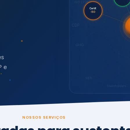
O
síduos
SBTi
Stakeholders
NOSSOS SERVIÇOS
radas para sustenta
ão e conformidade
, transparência,
.