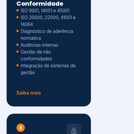
Gestão de não
conformidades
Integração de sistemas de
gestão
Saiba mais
8
Privacidade e
Proteção de Dados
Diagnóstico de adequação à
LGPD
ISO 27001 – Segurança da
Informação