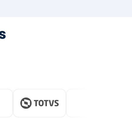
tegrada
vernança e ESG.