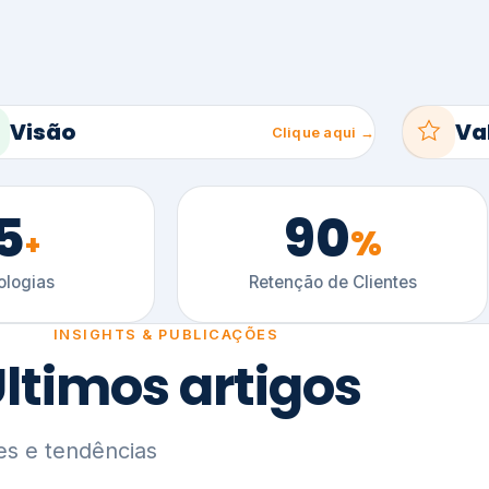
5
90
%
+
logias
Retenção de Clientes
INSIGHTS & PUBLICAÇÕES
ltimos artigos
es e tendências