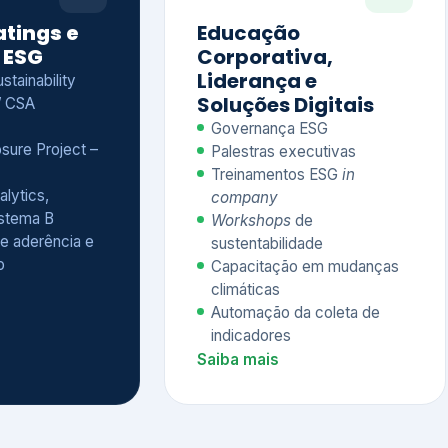
Treinamentos ESG
in
alytics,
company
istema B
Workshops
de
e aderência e
sustentabilidade
o
Capacitação em mudanças
climáticas
Automação da coleta de
indicadores
Saiba mais
Ver todos os serviços completos
QUEM CONFIA NA KEYASSOCIADOS
 dos nossos cliente