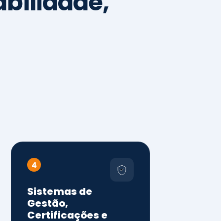
4
Sistemas de
Gestão,
Certificações e
Conformidade
ISO 9001, 14001 e 45001
ISO 20000, 22000, 41001 e
14064
Diagnóstico de aderência
normativa
Auditorias internas