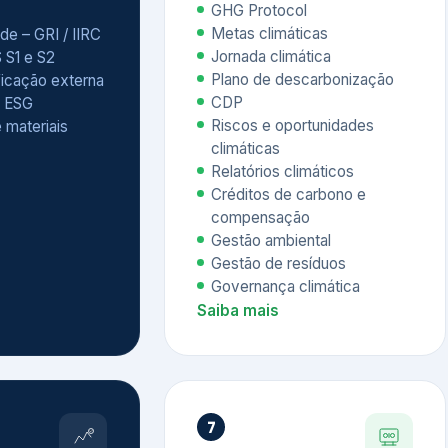
Relatórios climáticos
Créditos de carbono e
compensação
Gestão ambiental
Gestão de resíduos
Governança climática
Saiba mais
7
atings e
Educação
 ESG
Corporativa,
Liderança e
tainability
Soluções Digitais
/ CSA
Governança ESG
sure Project –
Palestras executivas