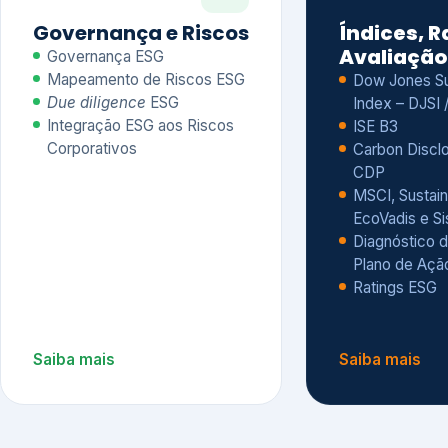
CDP
MSCI, Sustain
EcoVadis e S
Diagnóstico d
Plano de Açã
Ratings ESG
Saiba mais
Saiba mais
Alguns