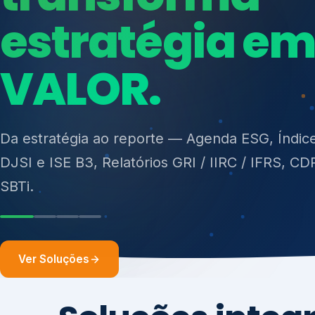
ISO 27701, ISO 42001, ISO 37001, ISO 9001, IS
14001, ISO 45001, ONA e PNQ — Gestão de re
sólidos (PGRS/PMGRS).
Ver Soluções
Soluções integ
gest
Atuação integrada para fortalecer estratégia
desempenho e conformidade