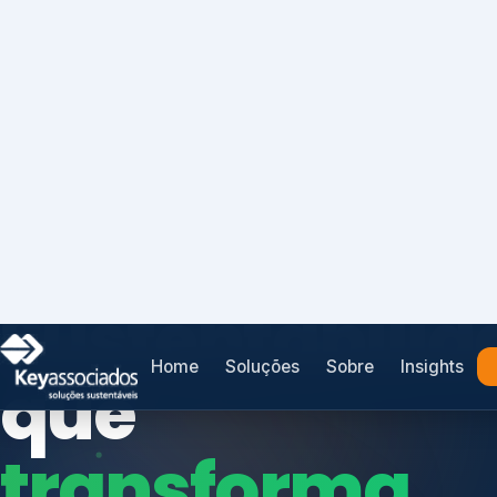
Home
Soluções
Sobre
Insights
SISTEMAS DE GESTÃO OTIMIZADOS E INTEGRADOS
Conformidad
que
protege seu
Índices de Mercado
negócio.
Mudanças Climáticas
Reputação e Cadeia
Reporte Regulatório
Consultoria, auditoria e treinamentos em ISO 2