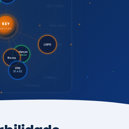
LGPD
Mudanças
Riscos
Climáticas
IFRS
S1 e S2
EcoVadis
Processos
bilidade,