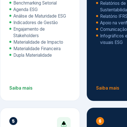
Materialidade Financeira
Dupla Materialidade
Saiba mais
Saiba mais
5
6
Governança e Riscos
Índices, R
Avaliação
Governança ESG
Mapeamento de Riscos ESG
Dow Jones Sus
Due diligence
ESG
Index – DJSI 
Integração ESG aos Riscos
ISE B3
Corporativos
Carbon Disclo