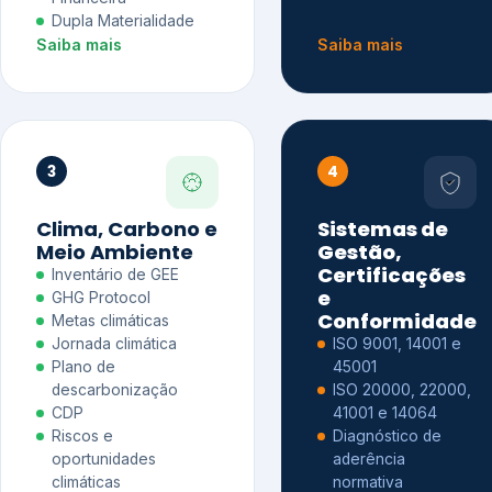
Dupla Materialidade
Saiba mais
Saiba mais
3
4
Clima, Carbono e
Sistemas de
Meio Ambiente
Gestão,
Certificações
Inventário de GEE
e
GHG Protocol
Conformidade
Metas climáticas
Jornada climática
ISO 9001, 14001 e
Plano de
45001
descarbonização
ISO 20000, 22000,
CDP
41001 e 14064
Riscos e
Diagnóstico de
oportunidades
aderência
climáticas
normativa