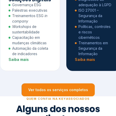
Governança ESG
adequação à LGPD
Palestras executivas
ISO 27001 –
Treinamentos ESG
in
Segurança da
company
Informação
Workshops
de
Políticas, controles
sustentabilidade
e riscos
Capacitação em
cibernéticos
mudanças climáticas
Treinamentos em
Automação da coleta
Segurança da
de indicadores
Informação
Saiba mais
Saiba mais
Ver todos os serviços completos
QUEM CONFIA NA KEYASSOCIADOS
Alguns dos nossos