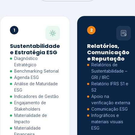
1
2
Sustentabilidade
Relatórios,
e Estratégia ESG
Comunicação
e Reputação
Diagnóstico
Estratégico
Relatórios de
Benchmarking Setorial
Sustentabilidade –
Agenda ESG
GRI / IIRC
Análise de Maturidade
Relatório IFRS S1 e
ESG
S2
Indicadores de Gestão
Apoio na
Engajamento de
verificação externa
Stakeholders
Comunicação ESG
Materialidade de
Infográficos e
Impacto
materiais visuais
Materialidade
ESG
Financeira