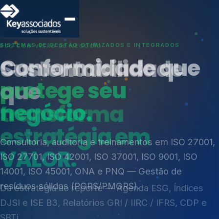
SISTEMAS DE GESTÃO OTIMIZADOS E INTEGRADOS
Conformidade que
protege seu
negócio.
Índices de Mercado
Mudanças Climáticas
Consultoria, auditoria e treinamentos em ISO 27001,
Reputação e Cadeia
ISO 27701, ISO 42001, ISO 37001, ISO 9001, ISO
Reporte Regulatório
14001, ISO 45001, ONA e PNQ — Gestão de
resíduos sólidos (PGRS/PMGRS).