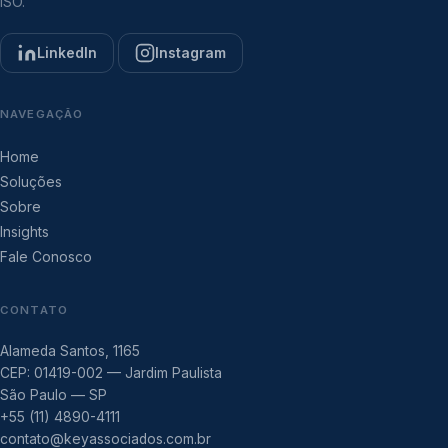
ISO.
LinkedIn
Instagram
NAVEGAÇÃO
Home
Soluções
Sobre
Insights
Fale Conosco
CONTATO
Alameda Santos, 1165
CEP: 01419-002 — Jardim Paulista
São Paulo — SP
+55 (11) 4890-4111
contato@keyassociados.com.br