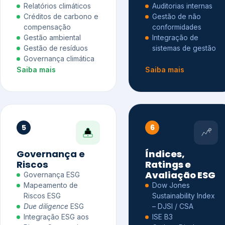
Relatórios climáticos
Auditorias internas
Créditos de carbono e
Gestão de não
compensação
conformidades
Gestão ambiental
Integração de
Gestão de resíduos
sistemas de gestão
Governança climática
Saiba mais
Saiba mais
5
6
Governança e
Índices,
Riscos
Ratings e
Avaliação ESG
Governança ESG
Mapeamento de
Dow Jones
Riscos ESG
Sustainability Index
Due diligence
ESG
– DJSI / CSA
Integração ESG aos
ISE B3