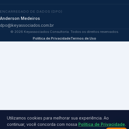
ENCARREGADO DE DADOS (DPO)
Anderson Medeiros
dpo@keyassociados.com.br
©
2026
Keyassociados Consultoria. Todos os direitos reservados.
Política de Privacidade
Termos de Uso
Utilizamos cookies para melhorar sua experiência. Ao
continuar, você concorda com nossa
Política de Privacidade
.