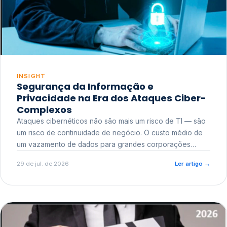
INSIGHT
Segurança da Informação e
Privacidade na Era dos Ataques Ciber-
Complexos
Ataques cibernéticos não são mais um risco de TI — são
um risco de continuidade de negócio. O custo médio de
um vazamento de dados para grandes corporações
ultrapassa a casa dos milhões, sem contar o dano
29 de jul. de 2026
Ler artigo
→
reputacional e o risco regulatório junto a órgãos como a
ANPD.