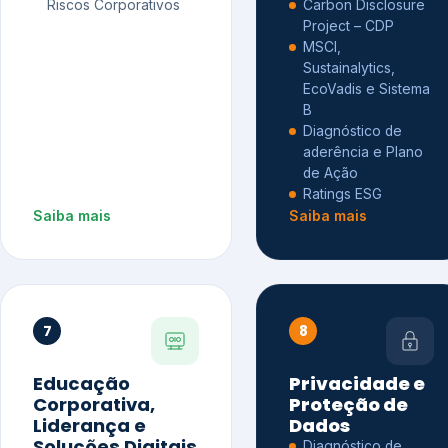
Riscos Corporativos
Carbon Disclosure
Project – CDP
MSCI,
Sustainalytics,
EcoVadis e Sistema
B
Diagnóstico de
aderência e Plano
de Ação
Ratings ESG
Saiba mais
Saiba mais
7
8
Educação
Privacidade e
Corporativa,
Proteção de
Liderança e
Dados
Soluções Digitais
Diagnóstico de