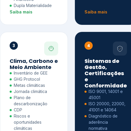
Dupla Materialidade
Saiba mais
Saiba mais
3
4
Clima, Carbono e
Sistemas de
Meio Ambiente
Gestão,
Certificações
Inventário de GEE
e
GHG Protocol
Conformidade
Metas climáticas
Jornada climática
ISO 9001, 14001 e
Plano de
45001
descarbonização
ISO 20000, 22000,
CDP
41001 e 14064
Riscos e
Diagnóstico de
oportunidades
aderência
climáticas
normativa