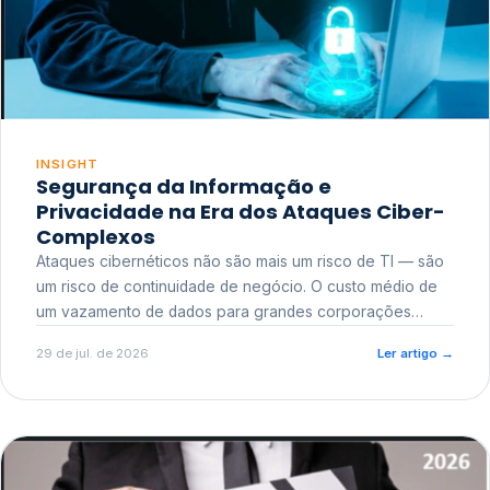
INSIGHT
Segurança da Informação e
Privacidade na Era dos Ataques Ciber-
Complexos
Ataques cibernéticos não são mais um risco de TI — são
um risco de continuidade de negócio. O custo médio de
um vazamento de dados para grandes corporações
ultrapassa a casa dos milhões, sem contar o dano
29 de jul. de 2026
Ler artigo
→
reputacional e o risco regulatório junto a órgãos como a
ANPD.