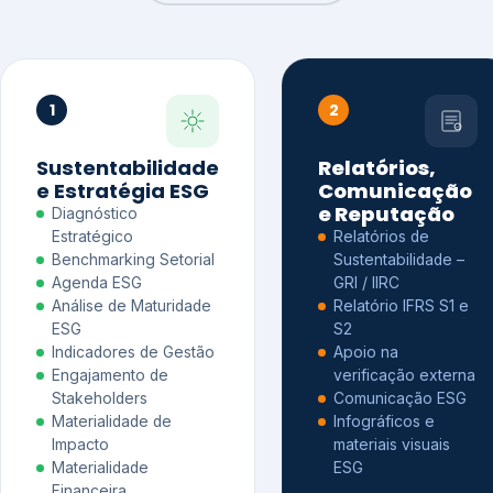
1
2
Sustentabilidade
Relatórios,
e Estratégia ESG
Comunicação
e Reputação
Diagnóstico
Estratégico
Relatórios de
Benchmarking Setorial
Sustentabilidade –
Agenda ESG
GRI / IIRC
Análise de Maturidade
Relatório IFRS S1 e
ESG
S2
Indicadores de Gestão
Apoio na
Engajamento de
verificação externa
Stakeholders
Comunicação ESG
Materialidade de
Infográficos e
Impacto
materiais visuais
Materialidade
ESG
Financeira