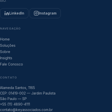
ISO.
LinkedIn
Instagram
NAVEGAÇÃO
Home
Soluções
Sobre
Insights
Fale Conosco
CONTATO
Alameda Santos, 1165
CEP: 01419-002 — Jardim Paulista
São Paulo — SP
+55 (11) 4890-4111
contato@keyassociados.com.br