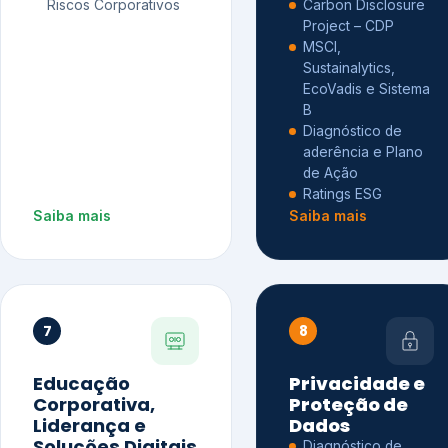
Riscos Corporativos
Carbon Disclosure
Project – CDP
MSCI,
Sustainalytics,
EcoVadis e Sistema
B
Diagnóstico de
aderência e Plano
de Ação
Ratings ESG
Saiba mais
Saiba mais
7
8
Educação
Privacidade e
Corporativa,
Proteção de
Liderança e
Dados
Soluções Digitais
Diagnóstico de