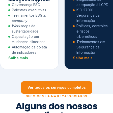
Governança ESG
adequação à LGPD
Palestras executivas
ISO 27001 –
Treinamentos ESG
in
Segurança da
company
Informação
Workshops
de
Políticas, controles
sustentabilidade
e riscos
Capacitação em
cibernéticos
mudanças climáticas
Treinamentos em
Automação da coleta
Segurança da
de indicadores
Informação
Saiba mais
Saiba mais
Ver todos os serviços completos
QUEM CONFIA NA KEYASSOCIADOS
Alguns dos nossos