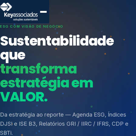
SISTEMAS DE GESTÃO OTIMIZADOS E INTEGRADOS
Conformidade que
protege seu
negócio.
Índices de Mercado
Mudanças Climáticas
Consultoria, auditoria e treinamentos em ISO 27001,
Reputação e Cadeia
ISO 27701, ISO 42001, ISO 37001, ISO 9001, ISO
Reporte Regulatório
14001, ISO 45001, ONA e PNQ — Gestão de
resíduos sólidos (PGRS/PMGRS).