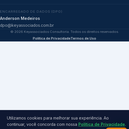
ENCARREGADO DE DADOS (DPO)
Anderson Medeiros
dpo@keyassociados.com.br
©
2026
Keyassociados Consultoria. Todos os direitos reservados.
Política de Privacidade
Termos de Uso
Utilizamos cookies para melhorar sua experiência. Ao
continuar, você concorda com nossa
Política de Privacidade
.