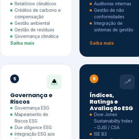
Relatórios climáticos
Auditorias internas
Créditos de carbono e
Gestão de não
compensação
conformidades
Gestão ambiental
Integração de
Gestão de resíduos
sistemas de gestão
Governança climática
Saiba mais
Saiba mais
5
6
Governança e
Índices,
Riscos
Ratings e
Avaliação ESG
Governança ESG
Mapeamento de
Dow Jones
Riscos ESG
Sustainability Index
Due diligence
ESG
– DJSI / CSA
Integração ESG aos
ISE B3