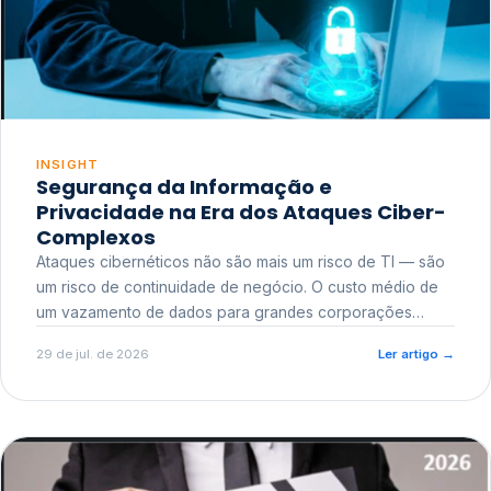
INSIGHT
Segurança da Informação e
Privacidade na Era dos Ataques Ciber-
Complexos
Ataques cibernéticos não são mais um risco de TI — são
um risco de continuidade de negócio. O custo médio de
um vazamento de dados para grandes corporações
ultrapassa a casa dos milhões, sem contar o dano
29 de jul. de 2026
Ler artigo
→
reputacional e o risco regulatório junto a órgãos como a
ANPD.