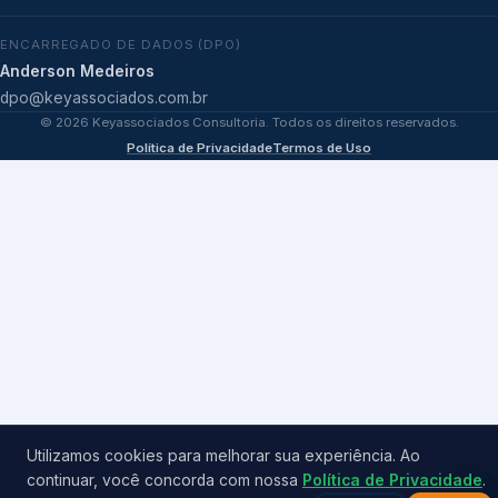
ENCARREGADO DE DADOS (DPO)
Anderson Medeiros
dpo@keyassociados.com.br
©
2026
Keyassociados Consultoria. Todos os direitos reservados.
Política de Privacidade
Termos de Uso
Utilizamos cookies para melhorar sua experiência. Ao
continuar, você concorda com nossa
Política de Privacidade
.