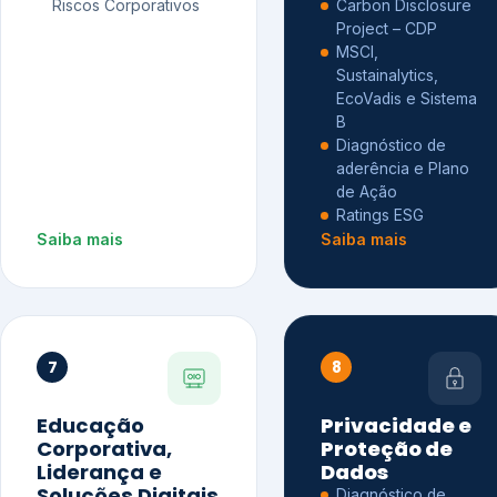
Riscos Corporativos
Carbon Disclosure
Project – CDP
MSCI,
Sustainalytics,
EcoVadis e Sistema
B
Diagnóstico de
aderência e Plano
de Ação
Ratings ESG
Saiba mais
Saiba mais
7
8
Educação
Privacidade e
Corporativa,
Proteção de
Liderança e
Dados
Soluções Digitais
Diagnóstico de