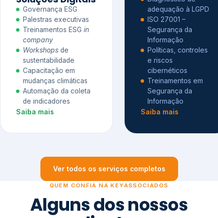
Governança ESG
adequação à LGPD
Palestras executivas
ISO 27001 –
Treinamentos ESG
in
Segurança da
company
Informação
Workshops
de
Políticas, controles
sustentabilidade
e riscos
Capacitação em
cibernéticos
mudanças climáticas
Treinamentos em
Automação da coleta
Segurança da
de indicadores
Informação
Saiba mais
Saiba mais
Ver todos os serviços completos
QUEM CONFIA NA KEYASSOCIADOS
Alguns dos nossos