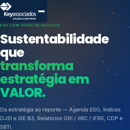
SISTEMAS DE GESTÃO OTIMIZADOS E INTEGRADOS
Conformidade que
protege seu
negócio.
Índices de Mercado
Mudanças Climáticas
Consultoria, auditoria e treinamentos em ISO 27001,
Reputação e Cadeia
ISO 27701, ISO 42001, ISO 37001, ISO 9001, ISO
Reporte Regulatório
14001, ISO 45001, ONA e PNQ — Gestão de
resíduos sólidos (PGRS/PMGRS).