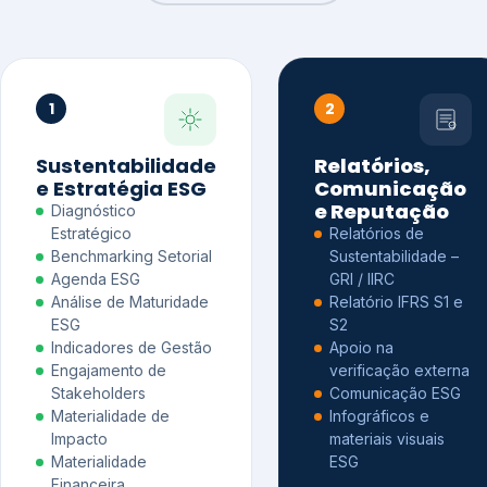
1
2
Sustentabilidade
Relatórios,
e Estratégia ESG
Comunicação
e Reputação
Diagnóstico
Estratégico
Relatórios de
Benchmarking Setorial
Sustentabilidade –
Agenda ESG
GRI / IIRC
Análise de Maturidade
Relatório IFRS S1 e
ESG
S2
Indicadores de Gestão
Apoio na
Engajamento de
verificação externa
Stakeholders
Comunicação ESG
Materialidade de
Infográficos e
Impacto
materiais visuais
Materialidade
ESG
Financeira