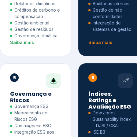
Relatórios climáticos
Auditorias internas
Créditos de carbono e
Gestão de não
compensação
conformidades
Gestão ambiental
Integração de
Gestão de resíduos
sistemas de gestão
Governança climática
Saiba mais
Saiba mais
5
6
Governança e
Índices,
Riscos
Ratings e
Avaliação ESG
Governança ESG
Mapeamento de
Dow Jones
Riscos ESG
Sustainability Index
Due diligence
ESG
– DJSI / CSA
Integração ESG aos
ISE B3