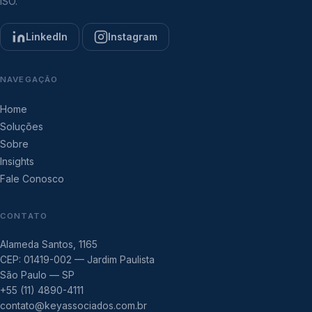
ISO.
LinkedIn
Instagram
NAVEGAÇÃO
Home
Soluções
Sobre
Insights
Fale Conosco
CONTATO
Alameda Santos, 1165
CEP: 01419-002 — Jardim Paulista
São Paulo — SP
+55 (11) 4890-4111
contato@keyassociados.com.br