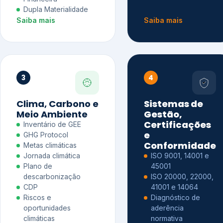
Dupla Materialidade
Saiba mais
Saiba mais
3
4
Clima, Carbono e
Sistemas de
Meio Ambiente
Gestão,
Certificações
Inventário de GEE
e
GHG Protocol
Conformidade
Metas climáticas
Jornada climática
ISO 9001, 14001 e
Plano de
45001
descarbonização
ISO 20000, 22000,
CDP
41001 e 14064
Riscos e
Diagnóstico de
oportunidades
aderência
climáticas
normativa