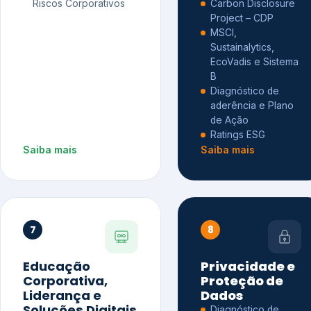
Riscos Corporativos
Carbon Disclosure
Project – CDP
MSCI,
Sustainalytics,
EcoVadis e Sistema
B
Diagnóstico de
aderência e Plano
de Ação
Ratings ESG
Saiba mais
Saiba mais
7
8
Educação
Privacidade e
Corporativa,
Proteção de
Liderança e
Dados
Soluções Digitais
Diagnóstico de