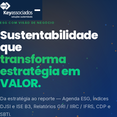
SISTEMAS DE GESTÃO OTIMIZADOS E INTEGRADOS
Conformidade que
protege seu
negócio.
Índices de Mercado
Mudanças Climáticas
Consultoria, auditoria e treinamentos em ISO 27001,
Reputação e Cadeia
ISO 27701, ISO 42001, ISO 37001, ISO 9001, ISO
Reporte Regulatório
14001, ISO 45001, ONA e PNQ — Gestão de
resíduos sólidos (PGRS/PMGRS).