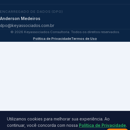
ENCARREGADO DE DADOS (DPO)
Anderson Medeiros
dpo@keyassociados.com.br
©
2026
Keyassociados Consultoria. Todos os direitos reservados.
Política de Privacidade
Termos de Uso
Utilizamos cookies para melhorar sua experiência. Ao
continuar, você concorda com nossa
Política de Privacidade
.