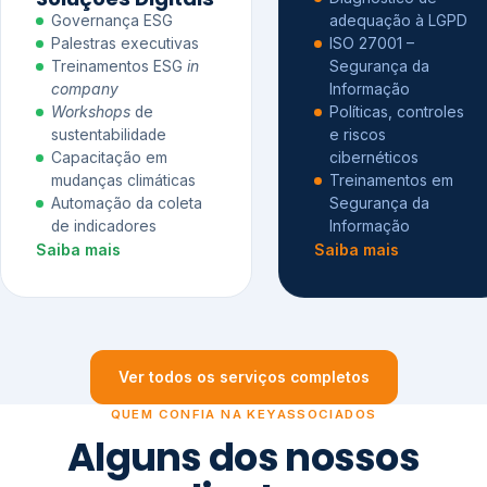
Governança ESG
adequação à LGPD
Palestras executivas
ISO 27001 –
Treinamentos ESG
in
Segurança da
company
Informação
Workshops
de
Políticas, controles
sustentabilidade
e riscos
Capacitação em
cibernéticos
mudanças climáticas
Treinamentos em
Automação da coleta
Segurança da
de indicadores
Informação
Saiba mais
Saiba mais
Ver todos os serviços completos
QUEM CONFIA NA KEYASSOCIADOS
Alguns dos nossos