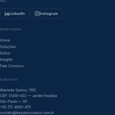
ISO.
LinkedIn
Instagram
NAVEGAÇÃO
Home
Soluções
Sobre
Insights
Fale Conosco
CONTATO
Alameda Santos, 1165
CEP: 01419-002 — Jardim Paulista
São Paulo — SP
+55 (11) 4890-4111
contato@keyassociados.com.br