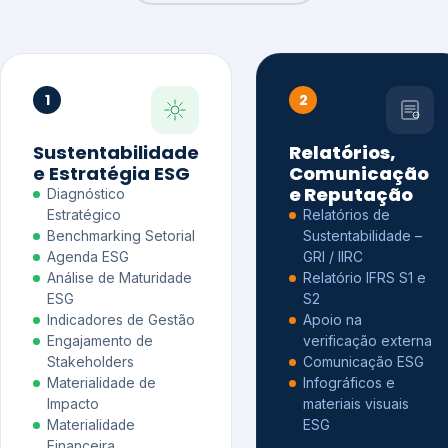
1
2
Sustentabilidade
Relatórios,
e Estratégia ESG
Comunicação
e Reputação
Diagnóstico
Estratégico
Relatórios de
Benchmarking Setorial
Sustentabilidade –
Agenda ESG
GRI / IIRC
Análise de Maturidade
Relatório IFRS S1 e
ESG
S2
Indicadores de Gestão
Apoio na
Engajamento de
verificação externa
Stakeholders
Comunicação ESG
Materialidade de
Infográficos e
Impacto
materiais visuais
Materialidade
ESG
Financeira