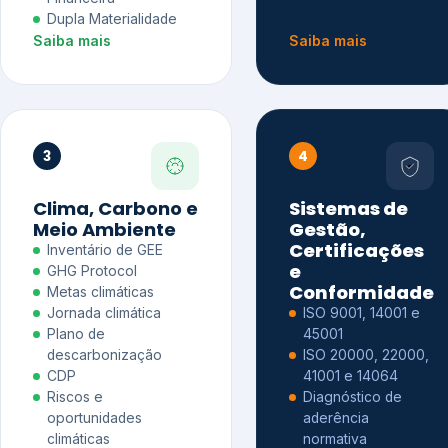
Dupla Materialidade
Saiba mais
Saiba mais
3
4
Clima, Carbono e
Sistemas de
Meio Ambiente
Gestão,
Certificações
Inventário de GEE
e
GHG Protocol
Conformidade
Metas climáticas
Jornada climática
ISO 9001, 14001 e
Plano de
45001
descarbonização
ISO 20000, 22000,
CDP
41001 e 14064
Riscos e
Diagnóstico de
oportunidades
aderência
climáticas
normativa