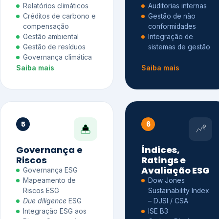
Relatórios climáticos
Auditorias internas
Créditos de carbono e
Gestão de não
compensação
conformidades
Gestão ambiental
Integração de
Gestão de resíduos
sistemas de gestão
Governança climática
Saiba mais
Saiba mais
5
6
Governança e
Índices,
Riscos
Ratings e
Avaliação ESG
Governança ESG
Mapeamento de
Dow Jones
Riscos ESG
Sustainability Index
Due diligence
ESG
– DJSI / CSA
Integração ESG aos
ISE B3