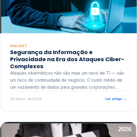
INSIGHT
Segurança da Informação e
Privacidade na Era dos Ataques Ciber-
Complexos
Ataques cibernéticos não são mais um risco de TI — são
um risco de continuidade de negócio. O custo médio de
um vazamento de dados para grandes corporações
ultrapassa a casa dos milhões, sem contar o dano
29 de jul. de 2026
Ler artigo
→
reputacional e o risco regulatório junto a órgãos como a
ANPD.