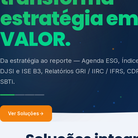
ISO 27701, ISO 42001, ISO 37001, ISO 9001, IS
14001, ISO 45001, ONA e PNQ — Gestão de re
sólidos (PGRS/PMGRS).
Ver Soluções
Soluções integ
gest
Atuação integrada para fortalecer estratégia
desempenho e conformidade