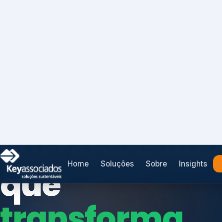
Home
Soluções
Sobre
Insights
SISTEMAS DE GESTÃO OTIMIZADOS E INTEGRADOS
Conformidad
que
protege seu
Índices de Mercado
negócio.
Mudanças Climáticas
Reputação e Cadeia
Reporte Regulatório
Consultoria, auditoria e treinamentos em ISO 2