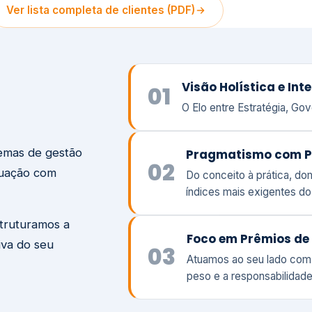
temas de gestão
Pragmatismo com P
02
tuação com
Do conceito à prática, d
índices mais exigentes d
struturamos a
Foco em Prêmios de 
iva do seu
03
Atuamos ao seu lado com
peso e a responsabilidade
Visão
Va
Clique aqui →