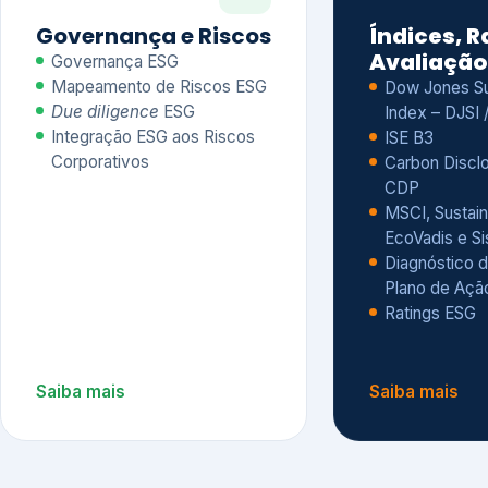
CDP
MSCI, Sustain
EcoVadis e S
Diagnóstico d
Plano de Açã
Ratings ESG
Saiba mais
Saiba mais
Alguns