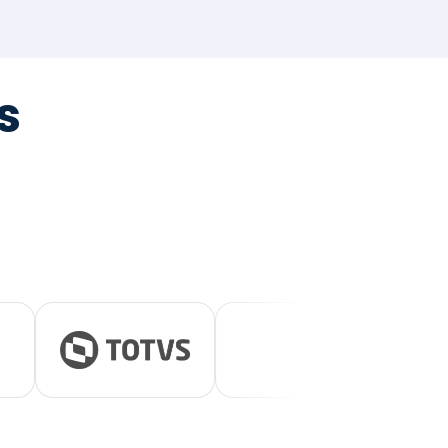
tegrada
vernança e ESG.