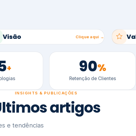
5
90
%
+
logias
Retenção de Clientes
INSIGHTS & PUBLICAÇÕES
ltimos artigos
es e tendências