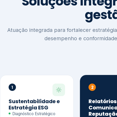
1
2
Sustentabilidade e
Relatórios
Estratégia ESG
Comunica
Reputaçã
Diagnóstico Estratégico
Benchmarking Setorial
Relatórios de
Agenda ESG
Sustentabilida
Análise de Maturidade ESG
Relatório IFR
Indicadores de Gestão
Apoio na veri
Engajamento de
Comunicação
Stakeholders
Infográficos 
Materialidade de Impacto
visuais ESG