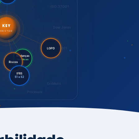
LGPD
Mudanças
Riscos
Climáticas
IFRS
S1 e S2
EcoVadis
Processos
bilidade,