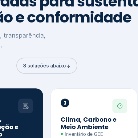
8 soluções abaixo
3
,
Clima, Carbono e
ção e
Meio Ambiente
o
Inventário de GEE
GHG Protocol
Metas climáticas
de – GRI / IIRC
Jornada climática
S S1 e S2
Plano de descarbonização
ficação externa
CDP
 ESG
Riscos e oportunidades
e materiais
climáticas