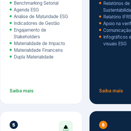
Materialidade Financeira
Dupla Materialidade
Saiba mais
Saiba mais
5
6
Governança e Riscos
Índices, R
Avaliação
Governança ESG
Mapeamento de Riscos ESG
Dow Jones Sus
Due diligence
ESG
Index – DJSI 
Integração ESG aos Riscos
ISE B3
Corporativos
Carbon Disclo