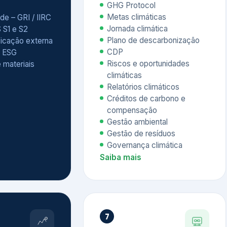
Relatórios climáticos
Créditos de carbono e
compensação
Gestão ambiental
Gestão de resíduos
Governança climática
Saiba mais
7
atings e
Educação
 ESG
Corporativa,
Liderança e
tainability
Soluções Digitais
/ CSA
Governança ESG
sure Project –
Palestras executivas