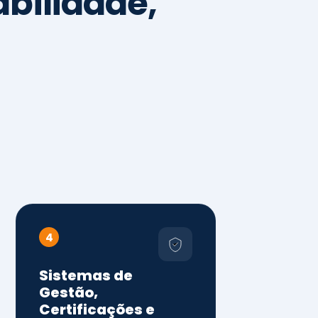
4
Sistemas de
Gestão,
Certificações e
Conformidade
ISO 9001, 14001 e 45001
ISO 20000, 22000, 41001 e
14064
Diagnóstico de aderência
normativa
Auditorias internas