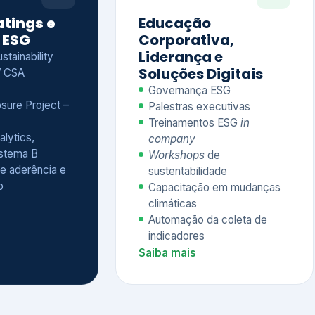
Treinamentos ESG
in
alytics,
company
istema B
Workshops
de
e aderência e
sustentabilidade
o
Capacitação em mudanças
climáticas
Automação da coleta de
indicadores
Saiba mais
Ver todos os serviços completos
QUEM CONFIA NA KEYASSOCIADOS
 dos nossos cliente