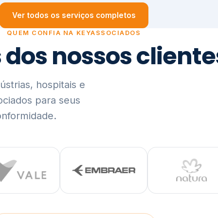
trias, hospitais e
ociados para seus
onformidade.
Ver lista completa de clientes (PDF)
Visão Holística e In
01
O Elo entre Estratégia, Go