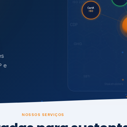
O
síduos
SBTi
Stakeholders
NOSSOS SERVIÇOS
radas para sustenta
ão e conformidade
, transparência,
.