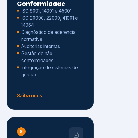
Gestão de não
conformidades
Integração de sistemas de
gestão
Saiba mais
8
Privacidade e
Proteção de Dados
Diagnóstico de adequação à
LGPD
ISO 27001 – Segurança da
Informação