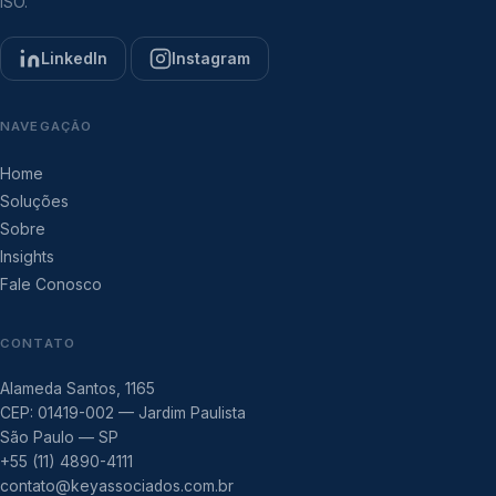
ISO.
LinkedIn
Instagram
NAVEGAÇÃO
Home
Soluções
Sobre
Insights
Fale Conosco
CONTATO
Alameda Santos, 1165
CEP: 01419-002 — Jardim Paulista
São Paulo — SP
+55 (11) 4890-4111
contato@keyassociados.com.br