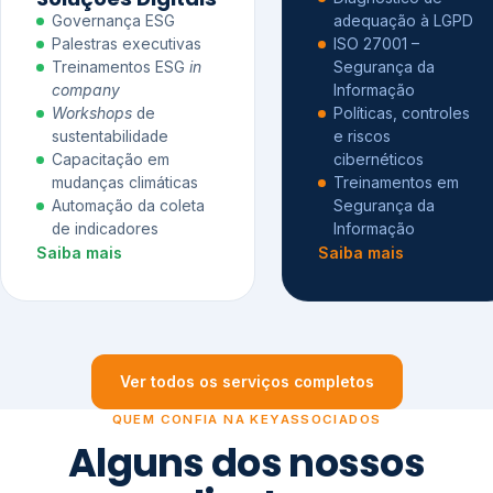
Governança ESG
adequação à LGPD
Palestras executivas
ISO 27001 –
Treinamentos ESG
in
Segurança da
company
Informação
Workshops
de
Políticas, controles
sustentabilidade
e riscos
Capacitação em
cibernéticos
mudanças climáticas
Treinamentos em
Automação da coleta
Segurança da
de indicadores
Informação
Saiba mais
Saiba mais
Ver todos os serviços completos
QUEM CONFIA NA KEYASSOCIADOS
Alguns dos nossos