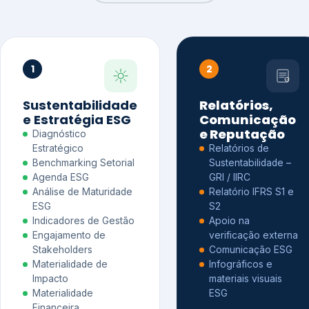
1
2
Sustentabilidade
Relatórios,
e Estratégia ESG
Comunicação
e Reputação
Diagnóstico
Estratégico
Relatórios de
Benchmarking Setorial
Sustentabilidade –
Agenda ESG
GRI / IIRC
Análise de Maturidade
Relatório IFRS S1 e
ESG
S2
Indicadores de Gestão
Apoio na
Engajamento de
verificação externa
Stakeholders
Comunicação ESG
Materialidade de
Infográficos e
Impacto
materiais visuais
Materialidade
ESG
Financeira