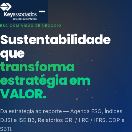
SISTEMAS DE GESTÃO OTIMIZADOS E INTEGRADOS
Conformidade que
protege seu
negócio.
Índices de Mercado
Mudanças Climáticas
Consultoria, auditoria e treinamentos em ISO 27001,
Reputação e Cadeia
ISO 27701, ISO 42001, ISO 37001, ISO 9001, ISO
Reporte Regulatório
14001, ISO 45001, ONA e PNQ — Gestão de
resíduos sólidos (PGRS/PMGRS).