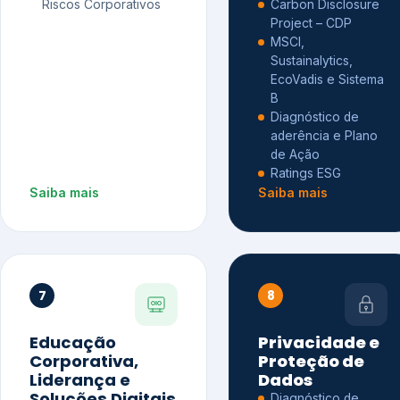
Riscos Corporativos
Carbon Disclosure
Project – CDP
MSCI,
Sustainalytics,
EcoVadis e Sistema
B
Diagnóstico de
aderência e Plano
de Ação
Ratings ESG
Saiba mais
Saiba mais
7
8
Educação
Privacidade e
Corporativa,
Proteção de
Liderança e
Dados
Soluções Digitais
Diagnóstico de