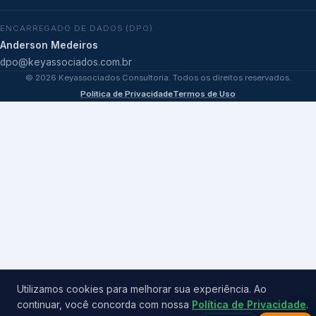
ENCARREGADO DE DADOS (DPO)
Anderson Medeiros
dpo@keyassociados.com.br
©
2026
Keyassociados Consultoria. Todos os direitos reservados.
Política de Privacidade
Termos de Uso
Utilizamos cookies para melhorar sua experiência. Ao
continuar, você concorda com nossa
Política de Privacidade
.