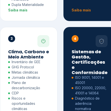
Dupla Materialidade
Saiba mais
Saiba mais
3
4
Clima, Carbono e
Sistemas de
Meio Ambiente
Gestão,
Certificações
Inventário de GEE
e
GHG Protocol
Conformidade
Metas climáticas
Jornada climática
ISO 9001, 14001 e
Plano de
45001
descarbonização
ISO 20000, 22000,
CDP
41001 e 14064
Riscos e
Diagnóstico de
oportunidades
aderência
climáticas
normativa