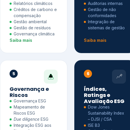
Relatórios climáticos
Auditorias internas
Créditos de carbono e
Gestão de não
compensação
conformidades
Gestão ambiental
Integração de
Gestão de resíduos
sistemas de gestão
Governança climática
Saiba mais
Saiba mais
5
6
Governança e
Índices,
Riscos
Ratings e
Avaliação ESG
Governança ESG
Mapeamento de
Dow Jones
Riscos ESG
Sustainability Index
Due diligence
ESG
– DJSI / CSA
Integração ESG aos
ISE B3