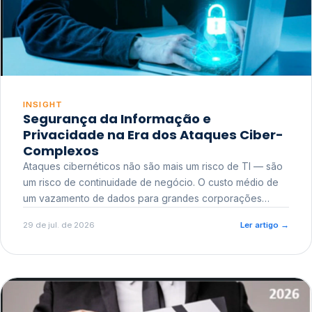
INSIGHT
Segurança da Informação e
Privacidade na Era dos Ataques Ciber-
Complexos
Ataques cibernéticos não são mais um risco de TI — são
um risco de continuidade de negócio. O custo médio de
um vazamento de dados para grandes corporações
ultrapassa a casa dos milhões, sem contar o dano
29 de jul. de 2026
Ler artigo
→
reputacional e o risco regulatório junto a órgãos como a
ANPD.