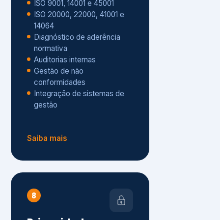
Gestão de não
conformidades
Integração de sistemas de
gestão
Saiba mais
8
Privacidade e
Proteção de Dados
Diagnóstico de adequação à
LGPD
ISO 27001 – Segurança da
Informação