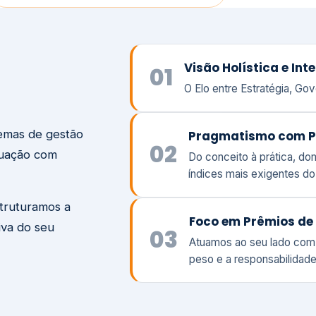
temas de gestão
Pragmatismo com P
02
tuação com
Do conceito à prática, d
índices mais exigentes d
struturamos a
Foco em Prêmios de 
iva do seu
03
Atuamos ao seu lado com
peso e a responsabilidade
Visão
Va
Clique aqui →