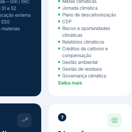
Relatórios climáticos
Créditos de carbono e
compensação
Gestão ambiental
Gestão de resíduos
Governança climática
Saiba mais
7
atings e
Educação
 ESG
Corporativa,
Liderança e
tainability
Soluções Digitais
/ CSA
Governança ESG
sure Project –
Palestras executivas