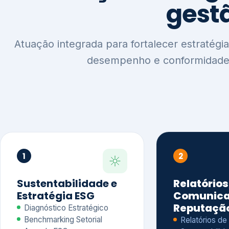
1
2
Sustentabilidade e
Relatórios
Estratégia ESG
Comunica
Reputaçã
Diagnóstico Estratégico
Benchmarking Setorial
Relatórios de
Agenda ESG
Sustentabilida
Análise de Maturidade ESG
Relatório IFR
Indicadores de Gestão
Apoio na veri
Engajamento de
Comunicação
Stakeholders
Infográficos 
Materialidade de Impacto
visuais ESG