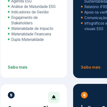
Materialidade Financeira
Dupla Materialidade
Saiba mais
Saiba mais
5
6
Governança e Riscos
Índices, R
Avaliação
Governança ESG
Mapeamento de Riscos ESG
Dow Jones Sus
Due diligence
ESG
Index – DJSI 
Integração ESG aos Riscos
ISE B3
Corporativos
Carbon Disclo