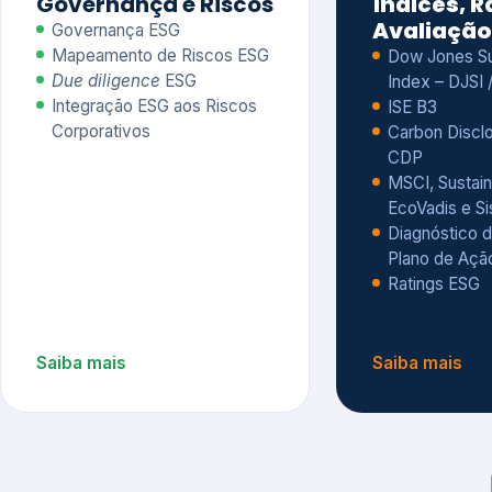
CDP
MSCI, Sustain
EcoVadis e S
Diagnóstico d
Plano de Açã
Ratings ESG
Saiba mais
Saiba mais
Alguns