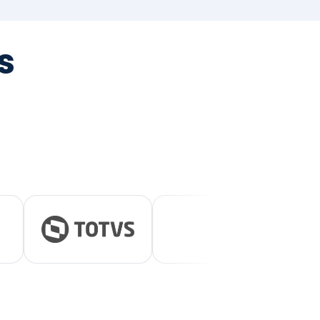
tegrada
vernança e ESG.