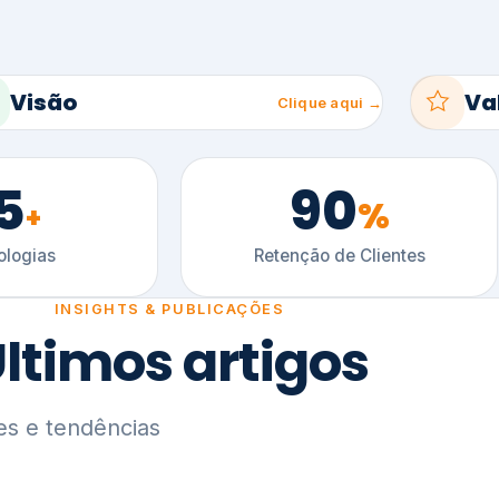
5
90
%
+
logias
Retenção de Clientes
INSIGHTS & PUBLICAÇÕES
ltimos artigos
es e tendências