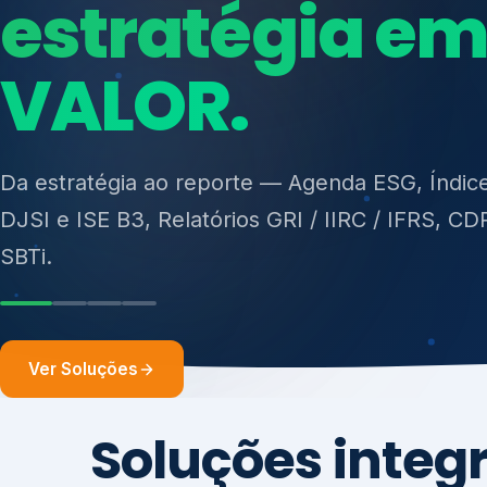
ISO 27701, ISO 42001, ISO 37001, ISO 9001, IS
14001, ISO 45001, ONA e PNQ — Gestão de re
sólidos (PGRS/PMGRS).
Ver Soluções
Soluções integ
gest
Atuação integrada para fortalecer estratégia
desempenho e conformidade