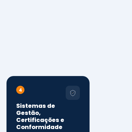
4
Sistemas de
Gestão,
Certificações e
Conformidade
ISO 9001, 14001 e 45001
ISO 20000, 22000, 41001 e
14064
Diagnóstico de aderência
normativa
Auditorias internas