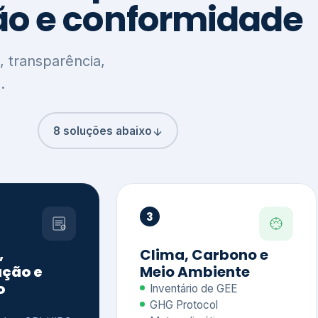
8 soluções abaixo
3
,
Clima, Carbono e
ção e
Meio Ambiente
o
Inventário de GEE
GHG Protocol
Metas climáticas
de – GRI / IIRC
Jornada climática
S S1 e S2
Plano de descarbonização
ficação externa
CDP
 ESG
Riscos e oportunidades
e materiais
climáticas