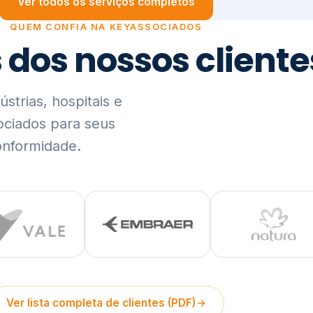
trias, hospitais e
ociados para seus
onformidade.
Ver lista completa de clientes (PDF)
Visão Holística e In
01
O Elo entre Estratégia, Go