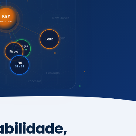
LGPD
Mudanças
Riscos
Climáticas
IFRS
S1 e S2
EcoVadis
Processos
bilidade,