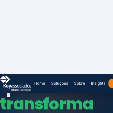
Home
Soluções
Sobre
Insights
SISTEMAS DE GESTÃO OTIMIZADOS E INTEGRADOS
Conformidad
que
protege seu
Índices de Mercado
negócio.
Mudanças Climáticas
Reputação e Cadeia
Reporte Regulatório
Consultoria, auditoria e treinamentos em ISO 2