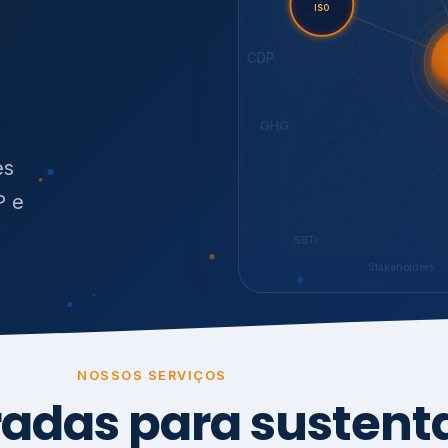
O
síduos
SBTi
Stakeholders
NOSSOS SERVIÇOS
radas para sustenta
ão e conformidade
, transparência,
.