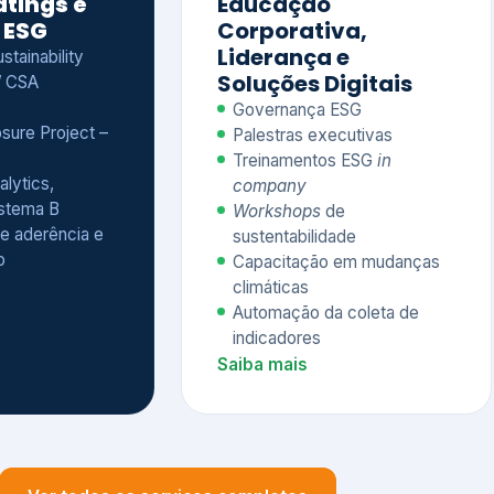
Treinamentos ESG
in
alytics,
company
istema B
Workshops
de
e aderência e
sustentabilidade
o
Capacitação em mudanças
climáticas
Automação da coleta de
indicadores
Saiba mais
Ver todos os serviços completos
QUEM CONFIA NA KEYASSOCIADOS
 dos nossos cliente