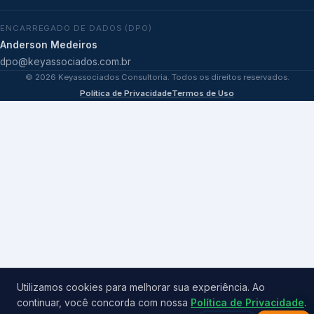
ENCARREGADO DE DADOS (DPO)
Anderson Medeiros
dpo@keyassociados.com.br
©
2026
Keyassociados Consultoria. Todos os direitos reservados.
Política de Privacidade
Termos de Uso
Utilizamos cookies para melhorar sua experiência. Ao
continuar, você concorda com nossa
Política de Privacidade
.