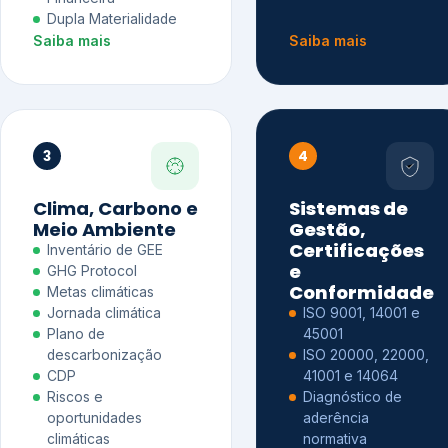
Dupla Materialidade
Saiba mais
Saiba mais
3
4
Clima, Carbono e
Sistemas de
Meio Ambiente
Gestão,
Certificações
Inventário de GEE
e
GHG Protocol
Conformidade
Metas climáticas
Jornada climática
ISO 9001, 14001 e
Plano de
45001
descarbonização
ISO 20000, 22000,
CDP
41001 e 14064
Riscos e
Diagnóstico de
oportunidades
aderência
climáticas
normativa