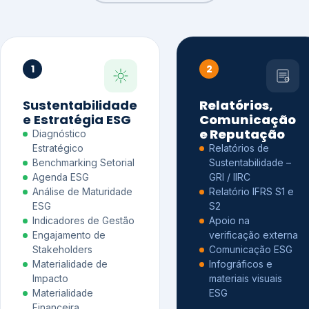
1
2
Sustentabilidade
Relatórios,
e Estratégia ESG
Comunicação
e Reputação
Diagnóstico
Estratégico
Relatórios de
Benchmarking Setorial
Sustentabilidade –
Agenda ESG
GRI / IIRC
Análise de Maturidade
Relatório IFRS S1 e
ESG
S2
Indicadores de Gestão
Apoio na
Engajamento de
verificação externa
Stakeholders
Comunicação ESG
Materialidade de
Infográficos e
Impacto
materiais visuais
Materialidade
ESG
Financeira