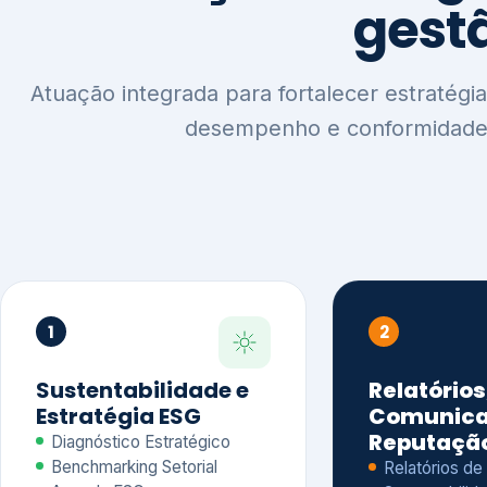
1
2
Sustentabilidade e
Relatórios
Estratégia ESG
Comunica
Reputaçã
Diagnóstico Estratégico
Benchmarking Setorial
Relatórios de
Agenda ESG
Sustentabilida
Análise de Maturidade ESG
Relatório IFR
Indicadores de Gestão
Apoio na veri
Engajamento de
Comunicação
Stakeholders
Infográficos 
Materialidade de Impacto
visuais ESG