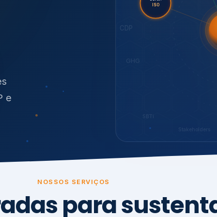
O
síduos
SBTi
Stakeholders
NOSSOS SERVIÇOS
radas para sustenta
ão e conformidade
, transparência,
.