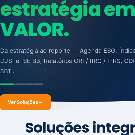
ISO 27701, ISO 42001, ISO 37001, ISO 9001, IS
14001, ISO 45001, ONA e PNQ — Gestão de re
sólidos (PGRS/PMGRS).
Ver Soluções
Soluções integ
gest
Atuação integrada para fortalecer estratégia
desempenho e conformidade