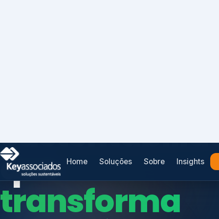
Home
Soluções
Sobre
Insights
SISTEMAS DE GESTÃO OTIMIZADOS E INTEGRADOS
Conformidad
que
protege seu
Índices de Mercado
negócio.
Mudanças Climáticas
Reputação e Cadeia
Reporte Regulatório
Consultoria, auditoria e treinamentos em ISO 2