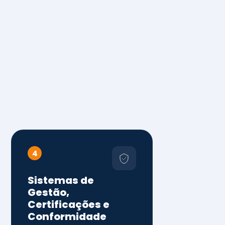
4
Sistemas de
Gestão,
Certificações e
Conformidade
ISO 9001, 14001 e 45001
ISO 20000, 22000, 41001 e
14064
Diagnóstico de aderência
normativa
Auditorias internas