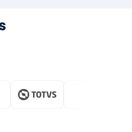
tegrada
vernança e ESG.