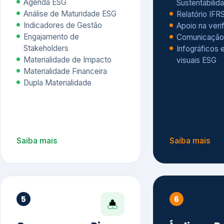
Materialidade Financeira
Dupla Materialidade
Saiba mais
Saiba mais
5
6
Governança e Riscos
Índices, R
Avaliação
Governança ESG
Mapeamento de Riscos ESG
Dow Jones Sus
Due diligence
ESG
Index – DJSI 
Integração ESG aos Riscos
ISE B3
Corporativos
Carbon Disclo