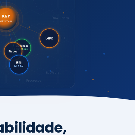
LGPD
Mudanças
Riscos
Climáticas
IFRS
S1 e S2
EcoVadis
Processos
bilidade,