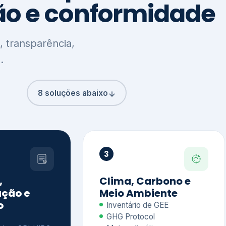
8 soluções abaixo
3
,
Clima, Carbono e
ção e
Meio Ambiente
o
Inventário de GEE
GHG Protocol
Metas climáticas
de – GRI / IIRC
Jornada climática
S S1 e S2
Plano de descarbonização
ficação externa
CDP
 ESG
Riscos e oportunidades
e materiais
climáticas