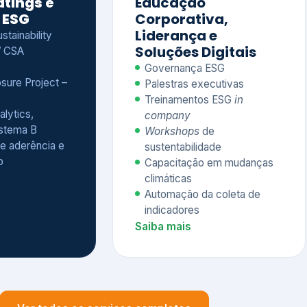
Treinamentos ESG
in
alytics,
company
istema B
Workshops
de
e aderência e
sustentabilidade
o
Capacitação em mudanças
climáticas
Automação da coleta de
indicadores
Saiba mais
Ver todos os serviços completos
QUEM CONFIA NA KEYASSOCIADOS
 dos nossos cliente