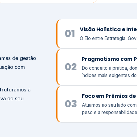
temas de gestão
Pragmatismo com P
02
tuação com
Do conceito à prática, d
índices mais exigentes d
struturamos a
Foco em Prêmios de 
iva do seu
03
Atuamos ao seu lado com
peso e a responsabilidade
Visão
Va
Clique aqui →