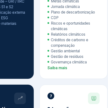
Relatórios climáticos
Créditos de carbono e
compensação
Gestão ambiental
Gestão de resíduos
Governança climática
Saiba mais
7
atings e
Educação
 ESG
Corporativa,
Liderança e
tainability
Soluções Digitais
/ CSA
Governança ESG
sure Project –
Palestras executivas