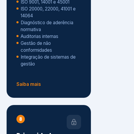
Gestão de não
conformidades
Integração de sistemas de
gestão
Saiba mais
8
Privacidade e
Proteção de Dados
Diagnóstico de adequação à
LGPD
ISO 27001 – Segurança da
Informação