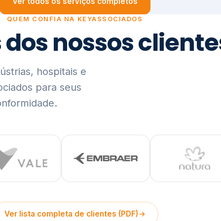
trias, hospitais e
ociados para seus
onformidade.
Ver lista completa de clientes (PDF)
Visão Holística e In
01
O Elo entre Estratégia, Go