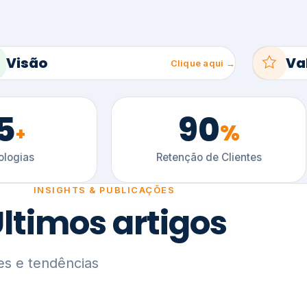
5
90
%
+
logias
Retenção de Clientes
INSIGHTS & PUBLICAÇÕES
ltimos artigos
es e tendências