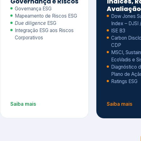
CDP
MSCI, Sustain
EcoVadis e S
Diagnóstico d
Plano de Açã
Ratings ESG
Saiba mais
Saiba mais
Alguns