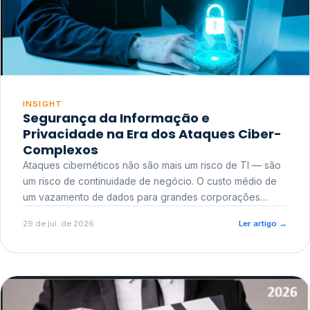
INSIGHT
Segurança da Informação e
Privacidade na Era dos Ataques Ciber-
Complexos
Ataques cibernéticos não são mais um risco de TI — são
um risco de continuidade de negócio. O custo médio de
um vazamento de dados para grandes corporações
ultrapassa a casa dos milhões, sem contar o dano
29 de jul. de 2026
Ler artigo
→
reputacional e o risco regulatório junto a órgãos como a
ANPD.