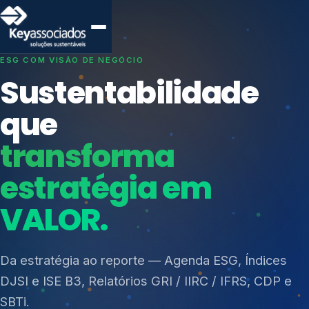
SISTEMAS DE GESTÃO OTIMIZADOS E INTEGRADOS
Conformidade que
protege seu
negócio.
Índices de Mercado
Mudanças Climáticas
Consultoria, auditoria e treinamentos em ISO 27001,
Reputação e Cadeia
ISO 27701, ISO 42001, ISO 37001, ISO 9001, ISO
Reporte Regulatório
14001, ISO 45001, ONA e PNQ — Gestão de
resíduos sólidos (PGRS/PMGRS).