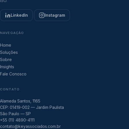
ISO.
LinkedIn
Instagram
NAVEGAÇÃO
Home
Soluções
Sobre
Insights
Fale Conosco
CONTATO
Alameda Santos, 1165
CEP: 01419-002 — Jardim Paulista
São Paulo — SP
+55 (11) 4890-4111
contato@keyassociados.com.br