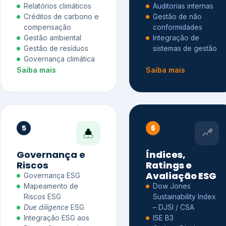
Relatórios climáticos
Auditorias internas
Créditos de carbono e
Gestão de não
compensação
conformidades
Gestão ambiental
Integração de
Gestão de resíduos
sistemas de gestão
Governança climática
Saiba mais
Saiba mais
5
6
Governança e
Índices,
Riscos
Ratings e
Avaliação ESG
Governança ESG
Mapeamento de
Dow Jones
Riscos ESG
Sustainability Index
Due diligence
ESG
– DJSI / CSA
Integração ESG aos
ISE B3