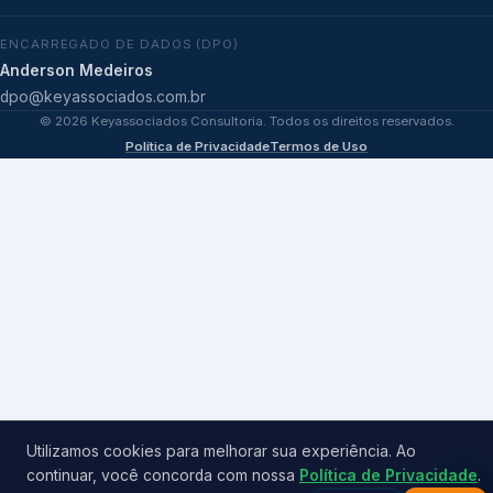
ENCARREGADO DE DADOS (DPO)
Anderson Medeiros
dpo@keyassociados.com.br
©
2026
Keyassociados Consultoria. Todos os direitos reservados.
Política de Privacidade
Termos de Uso
Utilizamos cookies para melhorar sua experiência. Ao
continuar, você concorda com nossa
Política de Privacidade
.