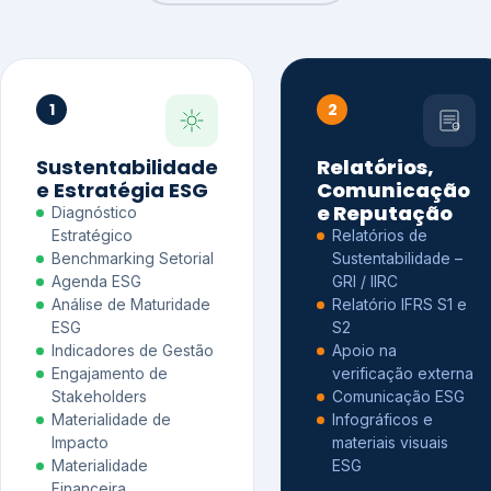
1
2
Sustentabilidade
Relatórios,
e Estratégia ESG
Comunicação
e Reputação
Diagnóstico
Estratégico
Relatórios de
Benchmarking Setorial
Sustentabilidade –
Agenda ESG
GRI / IIRC
Análise de Maturidade
Relatório IFRS S1 e
ESG
S2
Indicadores de Gestão
Apoio na
Engajamento de
verificação externa
Stakeholders
Comunicação ESG
Materialidade de
Infográficos e
Impacto
materiais visuais
Materialidade
ESG
Financeira