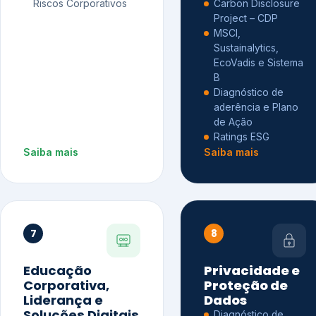
Riscos Corporativos
Carbon Disclosure
Project – CDP
MSCI,
Sustainalytics,
EcoVadis e Sistema
B
Diagnóstico de
aderência e Plano
de Ação
Ratings ESG
Saiba mais
Saiba mais
7
8
Educação
Privacidade e
Corporativa,
Proteção de
Liderança e
Dados
Soluções Digitais
Diagnóstico de