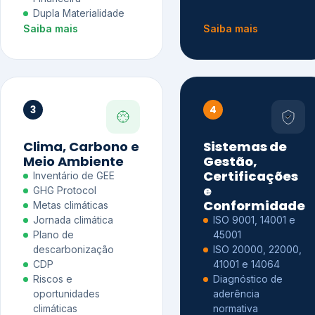
Dupla Materialidade
Saiba mais
Saiba mais
3
4
Clima, Carbono e
Sistemas de
Meio Ambiente
Gestão,
Certificações
Inventário de GEE
e
GHG Protocol
Conformidade
Metas climáticas
Jornada climática
ISO 9001, 14001 e
Plano de
45001
descarbonização
ISO 20000, 22000,
CDP
41001 e 14064
Riscos e
Diagnóstico de
oportunidades
aderência
climáticas
normativa