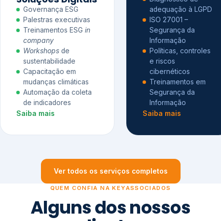
Governança ESG
adequação à LGPD
Palestras executivas
ISO 27001 –
Treinamentos ESG
in
Segurança da
company
Informação
Workshops
de
Políticas, controles
sustentabilidade
e riscos
Capacitação em
cibernéticos
mudanças climáticas
Treinamentos em
Automação da coleta
Segurança da
de indicadores
Informação
Saiba mais
Saiba mais
Ver todos os serviços completos
QUEM CONFIA NA KEYASSOCIADOS
Alguns dos nossos