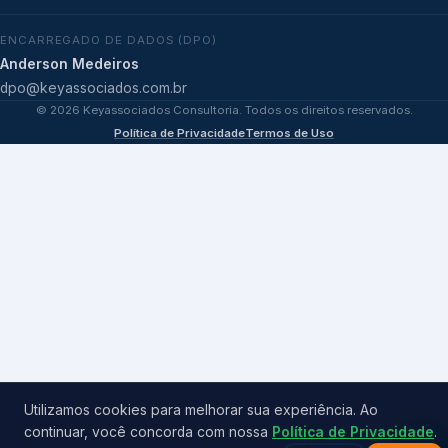
ENCARREGADO DE DADOS (DPO)
Anderson Medeiros
dpo@keyassociados.com.br
©
2026
Keyassociados Consultoria. Todos os direitos reservados.
Política de Privacidade
Termos de Uso
Utilizamos cookies para melhorar sua experiência. Ao
continuar, você concorda com nossa
Política de Privacidade
.