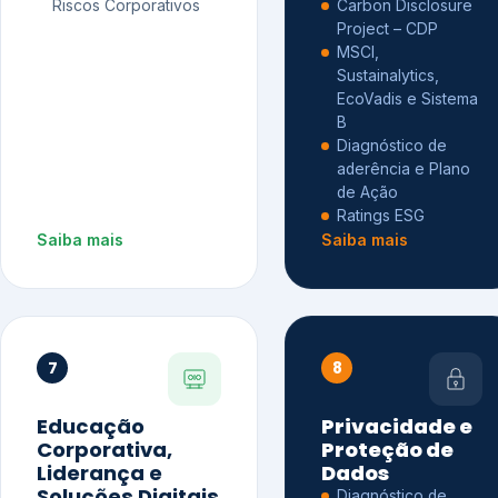
Riscos Corporativos
Carbon Disclosure
Project – CDP
MSCI,
Sustainalytics,
EcoVadis e Sistema
B
Diagnóstico de
aderência e Plano
de Ação
Ratings ESG
Saiba mais
Saiba mais
7
8
Educação
Privacidade e
Corporativa,
Proteção de
Liderança e
Dados
Soluções Digitais
Diagnóstico de