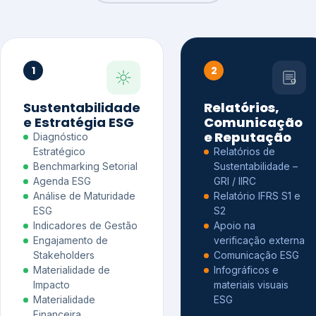
1
2
Sustentabilidade
Relatórios,
e Estratégia ESG
Comunicação
e Reputação
Diagnóstico
Estratégico
Relatórios de
Benchmarking Setorial
Sustentabilidade –
Agenda ESG
GRI / IIRC
Análise de Maturidade
Relatório IFRS S1 e
ESG
S2
Indicadores de Gestão
Apoio na
Engajamento de
verificação externa
Stakeholders
Comunicação ESG
Materialidade de
Infográficos e
Impacto
materiais visuais
Materialidade
ESG
Financeira