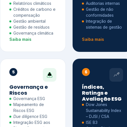
Relatórios climáticos
Auditorias internas
Créditos de carbono e
Gestão de não
compensação
conformidades
Gestão ambiental
Integração de
Gestão de resíduos
sistemas de gestão
Governança climática
Saiba mais
Saiba mais
5
6
Governança e
Índices,
Riscos
Ratings e
Avaliação ESG
Governança ESG
Mapeamento de
Dow Jones
Riscos ESG
Sustainability Index
Due diligence
ESG
– DJSI / CSA
Integração ESG aos
ISE B3