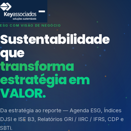
SISTEMAS DE GESTÃO OTIMIZADOS E INTEGRADOS
Conformidade que
protege seu
negócio.
Índices de Mercado
Mudanças Climáticas
Consultoria, auditoria e treinamentos em ISO 27001,
Reputação e Cadeia
ISO 27701, ISO 42001, ISO 37001, ISO 9001, ISO
Reporte Regulatório
14001, ISO 45001, ONA e PNQ — Gestão de
resíduos sólidos (PGRS/PMGRS).