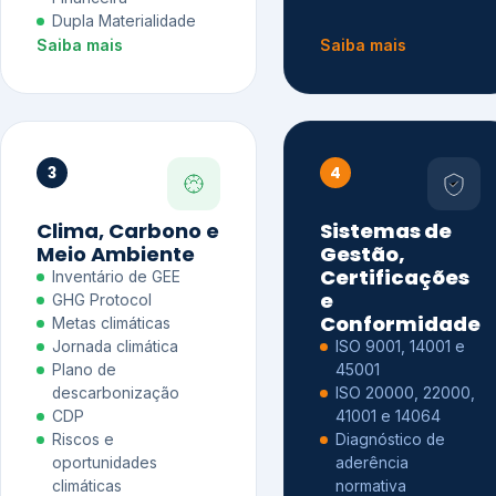
Dupla Materialidade
Saiba mais
Saiba mais
3
4
Clima, Carbono e
Sistemas de
Meio Ambiente
Gestão,
Certificações
Inventário de GEE
e
GHG Protocol
Conformidade
Metas climáticas
Jornada climática
ISO 9001, 14001 e
Plano de
45001
descarbonização
ISO 20000, 22000,
CDP
41001 e 14064
Riscos e
Diagnóstico de
oportunidades
aderência
climáticas
normativa