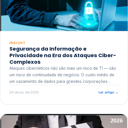
INSIGHT
Segurança da Informação e
Privacidade na Era dos Ataques Ciber-
Complexos
Ataques cibernéticos não são mais um risco de TI — são
um risco de continuidade de negócio. O custo médio de
um vazamento de dados para grandes corporações
ultrapassa a casa dos milhões, sem contar o dano
29 de jul. de 2026
Ler artigo
→
reputacional e o risco regulatório junto a órgãos como a
ANPD.