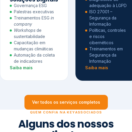
Governança ESG
adequação à LGPD
Palestras executivas
ISO 27001 –
Treinamentos ESG
in
Segurança da
company
Informação
Workshops
de
Políticas, controles
sustentabilidade
e riscos
Capacitação em
cibernéticos
mudanças climáticas
Treinamentos em
Automação da coleta
Segurança da
de indicadores
Informação
Saiba mais
Saiba mais
Ver todos os serviços completos
QUEM CONFIA NA KEYASSOCIADOS
Alguns dos nossos