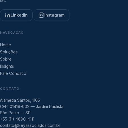
ISO.
LinkedIn
Instagram
NAVEGAÇÃO
Home
Soluções
Sobre
Insights
Fale Conosco
CONTATO
Alameda Santos, 1165
CEP: 01419-002 — Jardim Paulista
São Paulo — SP
+55 (11) 4890-4111
contato@keyassociados.com.br